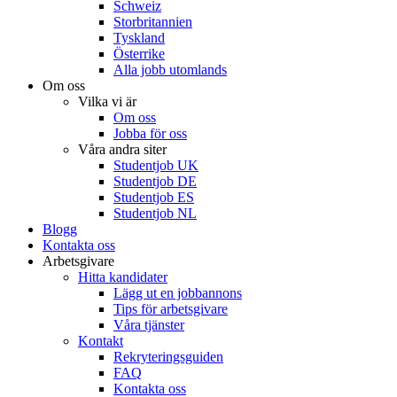
Schweiz
Storbritannien
Tyskland
Österrike
Alla jobb utomlands
Om oss
Vilka vi är
Om oss
Jobba för oss
Våra andra siter
Studentjob UK
Studentjob DE
Studentjob ES
Studentjob NL
Blogg
Kontakta oss
Arbetsgivare
Hitta kandidater
Lägg ut en jobbannons
Tips för arbetsgivare
Våra tjänster
Kontakt
Rekryteringsguiden
FAQ
Kontakta oss