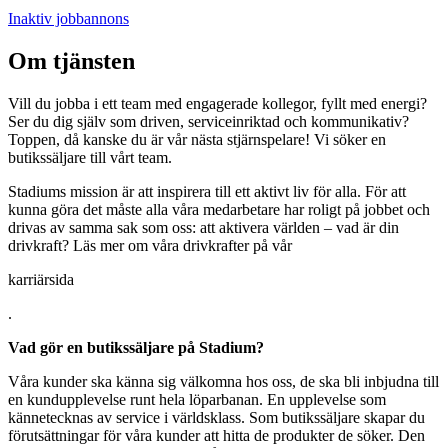
Inaktiv jobbannons
Om tjänsten
Vill du jobba i ett team med engagerade kollegor, fyllt med energi?
Ser du dig själv som driven, serviceinriktad och kommunikativ?
Toppen, då kanske du är vår nästa stjärnspelare! Vi söker en
butikssäljare till vårt team.
Stadiums mission är att inspirera till ett aktivt liv för alla. För att
kunna göra det måste alla våra medarbetare har roligt på jobbet och
drivas av samma sak som oss: att aktivera världen – vad är din
drivkraft? Läs mer om våra drivkrafter på vår
karriärsida
.
Vad gör en butikssäljare på Stadium?
Våra kunder ska känna sig välkomna hos oss, de ska bli inbjudna till
en kundupplevelse runt hela löparbanan. En upplevelse som
kännetecknas av service i världsklass. Som butikssäljare skapar du
förutsättningar för våra kunder att hitta de produkter de söker. Den