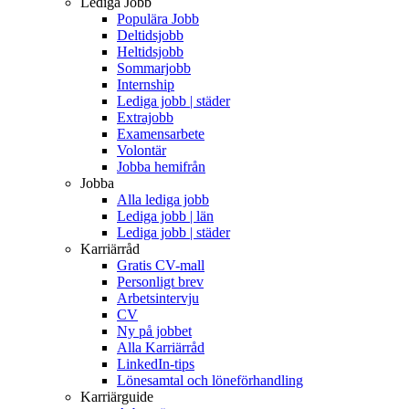
Lediga Jobb
Populära Jobb
Deltidsjobb
Heltidsjobb
Sommarjobb
Internship
Lediga jobb | städer
Extrajobb
Examensarbete
Volontär
Jobba hemifrån
Jobba
Alla lediga jobb
Lediga jobb | län
Lediga jobb | städer
Karriärråd
Gratis CV-mall
Personligt brev
Arbetsintervju
CV
Ny på jobbet
Alla Karriärråd
LinkedIn-tips
Lönesamtal och löneförhandling
Karriärguide