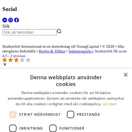
Social
Sök
StudentJob International är ett dotterbolag till YoungCapital • © 2026 • Alla
rättigheter förbehålls •
Regler & Villkor
•
Sekretesspolicy
StudentJob SE score
4.5 - 2 reviews
×
Logga in som företag
Denna webbplats använder
cookies
E-post
*
Denna webbplats använder cookies för att förbättra
användarupplevelsen. Genom att använda vår webbplats samtycker
du till alla cookies i enlighet med vår cookiepolicy.
Läs mer
Lösenord
STRIKT NÖDVÄNDIGT
PRESTANDA
kom ihåg mig
glömt ditt lösenord?
logga in
INRIKTNING
FUNKTIONER