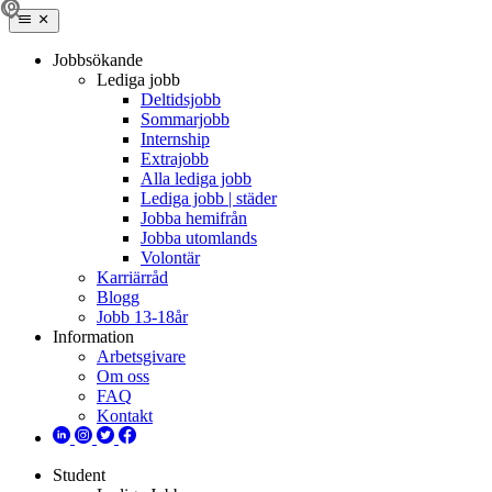
Jobbsökande
Lediga jobb
Deltidsjobb
Sommarjobb
Internship
Extrajobb
Alla lediga jobb
Lediga jobb | städer
Jobba hemifrån
Jobba utomlands
Volontär
Karriärråd
Blogg
Jobb 13-18år
Information
Arbetsgivare
Om oss
FAQ
Kontakt
Student