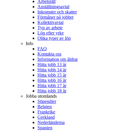
Arbetsrätt
Anställningsavtal
Inkomster och skatter
Förmåner på jobbet
Kollektivavtal
Typ av arbete
Lön efter yrke
Olika typer av lön
Info
FAQ
Kontakta oss
Information om åldrar
Hitta jobb 13 år
Hitta jobb 14 år
Hitta jobb 15 år
Hitta jobb 16 år
Hitta jobb 17 år
Hitta jobb 18 år
Jobba utomlands
Stipendier
Belgien
Frankrike
Grekland
Nederländerna
Spanien