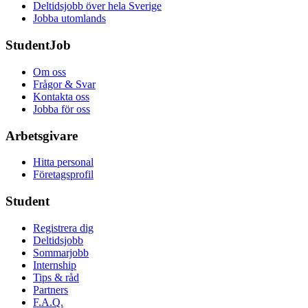
Deltidsjobb över hela Sverige
Jobba utomlands
StudentJob
Om oss
Frågor & Svar
Kontakta oss
Jobba för oss
Arbetsgivare
Hitta personal
Företagsprofil
Student
Registrera dig
Deltidsjobb
Sommarjobb
Internship
Tips & råd
Partners
F.A.Q.