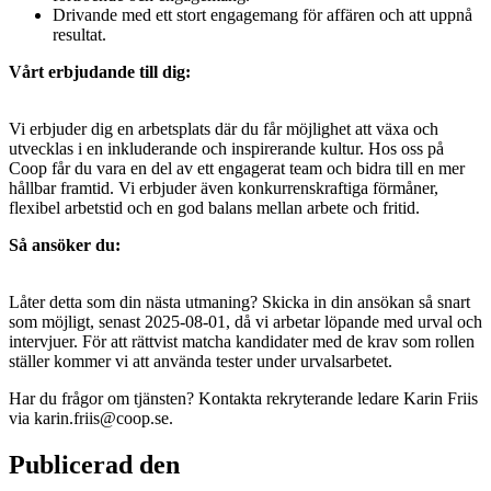
Drivande med ett stort engagemang för affären och att uppnå
resultat.
Vårt erbjudande till dig:
Vi erbjuder dig en arbetsplats där du får möjlighet att växa och
utvecklas i en inkluderande och inspirerande kultur. Hos oss på
Coop får du vara en del av ett engagerat team och bidra till en mer
hållbar framtid. Vi erbjuder även konkurrenskraftiga förmåner,
flexibel arbetstid och en god balans mellan arbete och fritid.
Så ansöker du:
Låter detta som din nästa utmaning? Skicka in din ansökan så snart
som möjligt, senast 2025-08-01, då vi arbetar löpande med urval och
intervjuer. För att rättvist matcha kandidater med de krav som rollen
ställer kommer vi att använda tester under urvalsarbetet.
Har du frågor om tjänsten? Kontakta rekryterande ledare Karin Friis
via karin.friis@coop.se.
Publicerad den