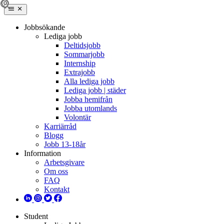
Jobbsökande
Lediga jobb
Deltidsjobb
Sommarjobb
Internship
Extrajobb
Alla lediga jobb
Lediga jobb | städer
Jobba hemifrån
Jobba utomlands
Volontär
Karriärråd
Blogg
Jobb 13-18år
Information
Arbetsgivare
Om oss
FAQ
Kontakt
Student