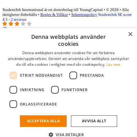
StudentJob International är ett dotterbolag till YoungCapital • © 2026 • Alla
rättigheter förbehålls •
Regler & Villkor
•
Sekretesspolicy
StudentJob SE score
4.5 - 2 reviews
×
Denna webbplats använder
Logga in som företag
cookies
Denna webbplats använder cookies för att förbättra
E-post
*
användarupplevelsen. Genom att använda vår webbplats samtycker
du till alla cookies i enlighet med vår cookiepolicy.
Läs mer
Lösenord
STRIKT NÖDVÄNDIGT
PRESTANDA
kom ihåg mig
glömt ditt lösenord?
logga in
INRIKTNING
FUNKTIONER
Kostnadsfri företagsprofil
OKLASSIFICERADE
Om du har företagskonto hos StudentJob SE, kan du enkelt logga in
och söka efter passande kandidater till ditt företag.
ACCEPTERA ALLA
AVVISA ALLT
Har du inte ett företagskonto?
VISA DETALJER