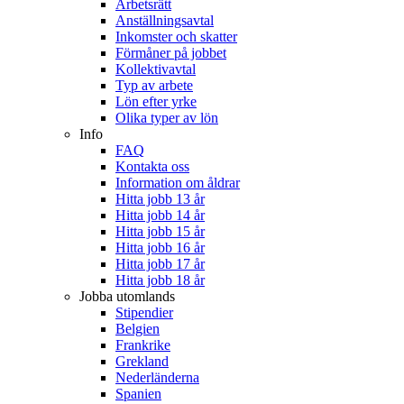
Arbetsrätt
Anställningsavtal
Inkomster och skatter
Förmåner på jobbet
Kollektivavtal
Typ av arbete
Lön efter yrke
Olika typer av lön
Info
FAQ
Kontakta oss
Information om åldrar
Hitta jobb 13 år
Hitta jobb 14 år
Hitta jobb 15 år
Hitta jobb 16 år
Hitta jobb 17 år
Hitta jobb 18 år
Jobba utomlands
Stipendier
Belgien
Frankrike
Grekland
Nederländerna
Spanien