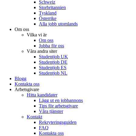
Schweiz
Storbritannien
Tyskland
Österrike
Alla jobb utomlands
Om oss
Vilka vi är
Om oss
Jobba för oss
Våra andra siter
Studentjob UK
Studentjob DE
Studentjob ES
Studentjob NL
Blogg
Kontakta oss
Arbetsgivare
Hitta kandidater
Lägg ut en jobbannons
Tips för arbetsgivare
Våra tjänster
Kontakt
Rekryteringsguiden
FAQ
Kontakta oss