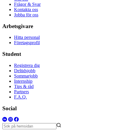
Frågor & Svar
Kontakta oss
Jobba för oss
Arbetsgivare
Hitta personal
Företagsprofil
Student
Registrera dig
Deltidsjobb
Sommarjobb
Internship
Tips & råd
Partners
F.A.Q.
Social