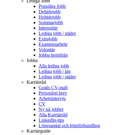
Lediga Jobb
Populära Jobb
Deltidsjobb
Heltidsjobb
Sommarjobb
Internship
Lediga jobb | städer
Extrajobb
Examensarbete
Volontär
Jobba hemifrån
Jobba
Alla lediga jobb
Lediga jobb | län
Lediga jobb | städer
Karriärråd
Gratis CV-mall
Personligt brev
Arbetsintervju
CV
Ny på jobbet
Alla Karriärråd
LinkedIn-tips
Lönesamtal och löneförhandling
Karriärguide