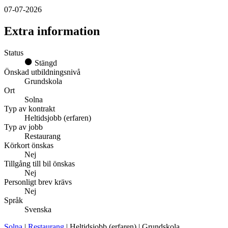
07-07-2026
Extra information
Status
Stängd
Önskad utbildningsnivå
Grundskola
Ort
Solna
Typ av kontrakt
Heltidsjobb (erfaren)
Typ av jobb
Restaurang
Körkort önskas
Nej
Tillgång till bil önskas
Nej
Personligt brev krävs
Nej
Språk
Svenska
Solna
|
Restaurang
| Heltidsjobb (erfaren) | Grundskola