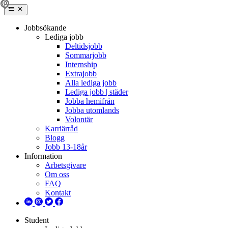
Jobbsökande
Lediga jobb
Deltidsjobb
Sommarjobb
Internship
Extrajobb
Alla lediga jobb
Lediga jobb | städer
Jobba hemifrån
Jobba utomlands
Volontär
Karriärråd
Blogg
Jobb 13-18år
Information
Arbetsgivare
Om oss
FAQ
Kontakt
Student