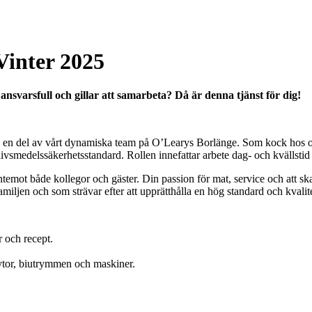
Vinter 2025
svarsfull och gillar att samarbeta? Då är denna tjänst för dig!
 en del av vårt dynamiska team på O’Learys Borlänge. Som kock hos oss 
 livsmedelssäkerhetsstandard. Rollen innefattar arbete dag- och kvällstid
ntemot både kollegor och gäster. Din passion för mat, service och att 
ljen och som strävar efter att upprätthålla en hög standard och kvalitet
r och recept.
, ytor, biutrymmen och maskiner.