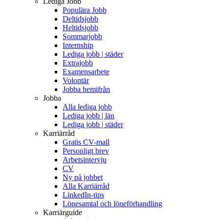
Lediga Jobb
Populära Jobb
Deltidsjobb
Heltidsjobb
Sommarjobb
Internship
Lediga jobb | städer
Extrajobb
Examensarbete
Volontär
Jobba hemifrån
Jobba
Alla lediga jobb
Lediga jobb | län
Lediga jobb | städer
Karriärråd
Gratis CV-mall
Personligt brev
Arbetsintervju
CV
Ny på jobbet
Alla Karriärråd
LinkedIn-tips
Lönesamtal och löneförhandling
Karriärguide