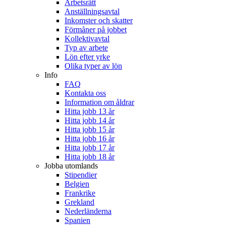
Arbetsrätt
Anställningsavtal
Inkomster och skatter
Förmåner på jobbet
Kollektivavtal
Typ av arbete
Lön efter yrke
Olika typer av lön
Info
FAQ
Kontakta oss
Information om åldrar
Hitta jobb 13 år
Hitta jobb 14 år
Hitta jobb 15 år
Hitta jobb 16 år
Hitta jobb 17 år
Hitta jobb 18 år
Jobba utomlands
Stipendier
Belgien
Frankrike
Grekland
Nederländerna
Spanien