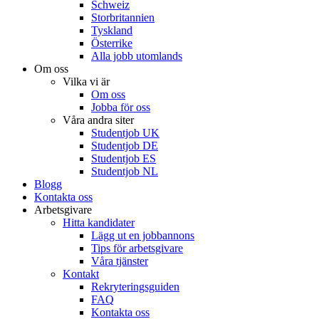
Schweiz
Storbritannien
Tyskland
Österrike
Alla jobb utomlands
Om oss
Vilka vi är
Om oss
Jobba för oss
Våra andra siter
Studentjob UK
Studentjob DE
Studentjob ES
Studentjob NL
Blogg
Kontakta oss
Arbetsgivare
Hitta kandidater
Lägg ut en jobbannons
Tips för arbetsgivare
Våra tjänster
Kontakt
Rekryteringsguiden
FAQ
Kontakta oss