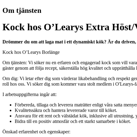
Om tjänsten
Kock hos O’Learys Extra Höst/
Drömmer du om att laga mat i ett dynamiskt kök? Är du driven, an
Kock hos O’Learys Borlänge
Om tjänsten: Vi söker nu en erfaren och engagerad kock som vill vara
gäster genom att följa recept, säkerställa hög kvalitet och upprätthålla
Om dig: Vi letar efter dig som värderar likabehandling och respekt ge
roll hos oss. Vi söker dig som kommer vara stolt medlem i O'Learys-fami
I arbetsuppgifterna ingår att:
Förbereda, tillaga och leverera maträtter enligt våra satta menye
Kvalitetssäkra och hantera levererade varor till köket.
Ansvara för ett rent och välstädat kök, inklusive all utrustning
Bidra till en positiv atmosfär och ett starkt samarbete i köket.
Önskad erfarenhet och egenskaper: