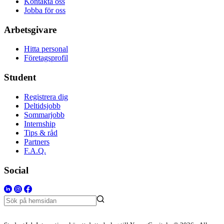
Kontakta oss
Jobba för oss
Arbetsgivare
Hitta personal
Företagsprofil
Student
Registrera dig
Deltidsjobb
Sommarjobb
Internship
Tips & råd
Partners
F.A.Q.
Social