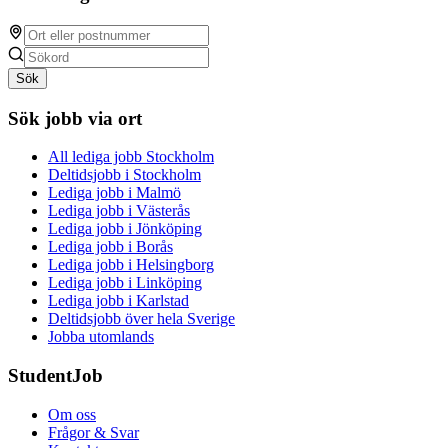
Sök
Sök jobb via ort
All lediga jobb Stockholm
Deltidsjobb i Stockholm
Lediga jobb i Malmö
Lediga jobb i Västerås
Lediga jobb i Jönköping
Lediga jobb i Borås
Lediga jobb i Helsingborg
Lediga jobb i Linköping
Lediga jobb i Karlstad
Deltidsjobb över hela Sverige
Jobba utomlands
StudentJob
Om oss
Frågor & Svar