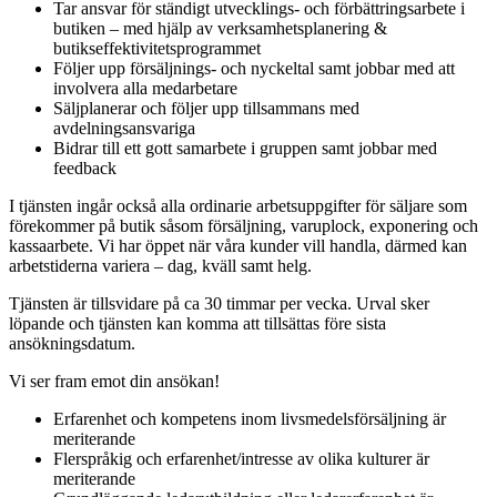
Tar ansvar för ständigt utvecklings- och förbättringsarbete i
butiken – med hjälp av verksamhetsplanering &
butikseffektivitetsprogrammet
Följer upp försäljnings- och nyckeltal samt jobbar med att
involvera alla medarbetare
Säljplanerar och följer upp tillsammans med
avdelningsansvariga
Bidrar till ett gott samarbete i gruppen samt jobbar med
feedback
I tjänsten ingår också alla ordinarie arbetsuppgifter för säljare som
förekommer på butik såsom försäljning, varuplock, exponering och
kassaarbete. Vi har öppet när våra kunder vill handla, därmed kan
arbetstiderna variera – dag, kväll samt helg.
Tjänsten är tillsvidare på ca 30 timmar per vecka. Urval sker
löpande och tjänsten kan komma att tillsättas före sista
ansökningsdatum.
Vi ser fram emot din ansökan!
Erfarenhet och kompetens inom livsmedelsförsäljning är
meriterande
Flerspråkig och erfarenhet/intresse av olika kulturer är
meriterande