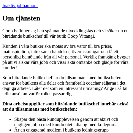
Inaktiv jobbannons
Om tjänsten
Coop befinner sig i en spännande utvecklingsfas och vi söker nu en
biträdande butikschef till vår butik Coop Vittangi.
Kunden i våra butiker ska mötas av bra varor till bra priser,
matinspiration, intressanta händelser, överraskningar och få ett
personligt bemötande från all vår personal. Verklig framgång bygger
på att vi älskar våra jobb och visar äkta omtanke och glädje för våra
kunder!
Som biträdande butikschef tar du tillsammans med butikschefen
ansvar för butikens alla delar och framförallt coachar säljarna i det
dagliga arbetet. Låter det som en intressant utmaning? Ange i så fall
i din ansökan varför rollen passar dig.
Dina arbetsuppgifter som biträdande butikschef innebär också
att du tillsammans med butikschefen:
Skapar den bästa kundupplevelsen genom att aktivt och
dagligen jobba med kundmötet i dialog med kollegorna
Är en engagerad medlem i butikens ledningsgrupp