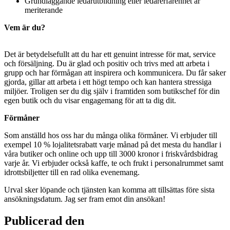
Grundläggande ledarutbildning eller ledarerfarenhet är
meriterande
Vem är du?
Det är betydelsefullt att du har ett genuint intresse för mat, service
och försäljning. Du är glad och positiv och trivs med att arbeta i
grupp och har förmågan att inspirera och kommunicera. Du får saker
gjorda, gillar att arbeta i ett högt tempo och kan hantera stressiga
miljöer. Troligen ser du dig själv i framtiden som butikschef för din
egen butik och du visar engagemang för att ta dig dit.
Förmåner
Som anställd hos oss har du många olika förmåner. Vi erbjuder till
exempel 10 % lojalitetsrabatt varje månad på det mesta du handlar i
våra butiker och online och upp till 3000 kronor i friskvårdsbidrag
varje år. Vi erbjuder också kaffe, te och frukt i personalrummet samt
idrottsbiljetter till en rad olika evenemang.
Urval sker löpande och tjänsten kan komma att tillsättas före sista
ansökningsdatum. Jag ser fram emot din ansökan!
Publicerad den