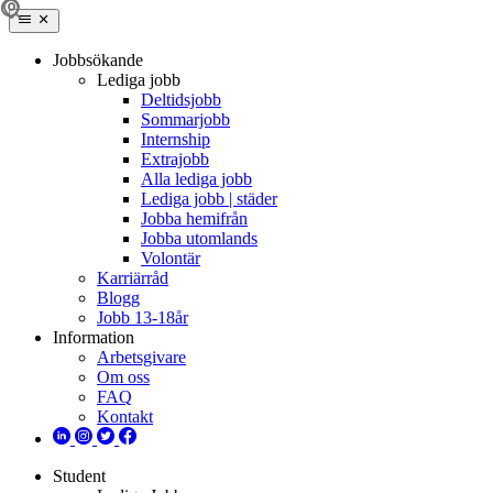
Jobbsökande
Lediga jobb
Deltidsjobb
Sommarjobb
Internship
Extrajobb
Alla lediga jobb
Lediga jobb | städer
Jobba hemifrån
Jobba utomlands
Volontär
Karriärråd
Blogg
Jobb 13-18år
Information
Arbetsgivare
Om oss
FAQ
Kontakt
Student