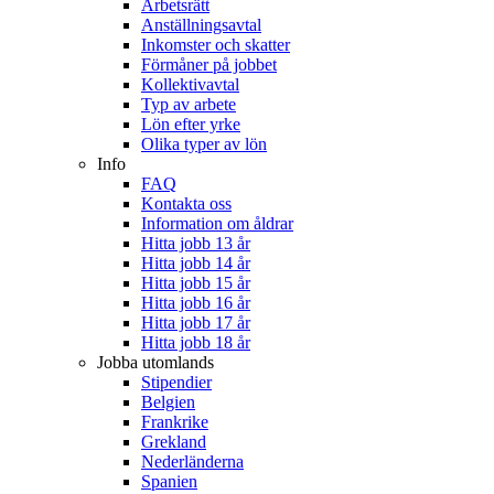
Arbetsrätt
Anställningsavtal
Inkomster och skatter
Förmåner på jobbet
Kollektivavtal
Typ av arbete
Lön efter yrke
Olika typer av lön
Info
FAQ
Kontakta oss
Information om åldrar
Hitta jobb 13 år
Hitta jobb 14 år
Hitta jobb 15 år
Hitta jobb 16 år
Hitta jobb 17 år
Hitta jobb 18 år
Jobba utomlands
Stipendier
Belgien
Frankrike
Grekland
Nederländerna
Spanien