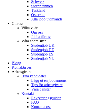
Schweiz
Storbritannien
Tyskland
Österrike
Alla jobb utomlands
Om oss
Vilka vi är
Om oss
Jobba för oss
Våra andra siter
Studentjob UK
Studentjob DE
Studentjob ES
Studentjob NL
Blogg
Kontakta oss
Arbetsgivare
Hitta kandidater
Lägg ut en jobbannons
Tips för arbetsgivare
Våra tjänster
Kontakt
Rekryteringsguiden
FAQ
Kontakta oss