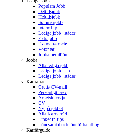
Lediga Jobb
Populära Jobb
Deltidsjobb
Heltidsjobb
Sommarjobb
Internship
Lediga jobb | städer
Extrajobb
Examensarbete
Volontär
Jobba hemifrån
Jobba
Alla lediga jobb
Lediga jobb | län
Lediga jobb | städer
Karriärråd
Gratis CV-mall
Personligt brev
Arbetsintervju
CV
Ny på jobbet
Alla Karriärråd
LinkedIn-tips
Lönesamtal och löneförhandling
Karriärguide