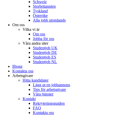
Schweiz
Storbritannien
Tyskland
Österrike
Alla jobb utomlands
Om oss
Vilka vi är
Om oss
Jobba för oss
Våra andra siter
Studentjob UK
Studentjob DE
Studentjob ES
Studentjob NL
Blogg
Kontakta oss
Arbetsgivare
Hitta kandidater
Lägg ut en jobbannons
Tips för arbetsgivare
Våra tjänster
Kontakt
Rekryteringsguiden
FAQ
Kontakta oss