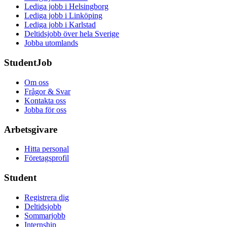
Lediga jobb i Helsingborg
Lediga jobb i Linköping
Lediga jobb i Karlstad
Deltidsjobb över hela Sverige
Jobba utomlands
StudentJob
Om oss
Frågor & Svar
Kontakta oss
Jobba för oss
Arbetsgivare
Hitta personal
Företagsprofil
Student
Registrera dig
Deltidsjobb
Sommarjobb
Internship