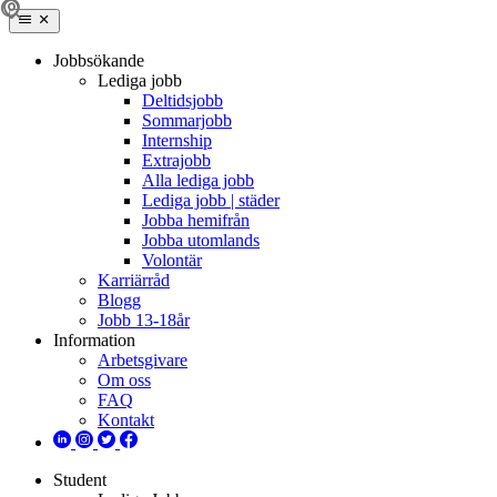
Jobbsökande
Lediga jobb
Deltidsjobb
Sommarjobb
Internship
Extrajobb
Alla lediga jobb
Lediga jobb | städer
Jobba hemifrån
Jobba utomlands
Volontär
Karriärråd
Blogg
Jobb 13-18år
Information
Arbetsgivare
Om oss
FAQ
Kontakt
Student