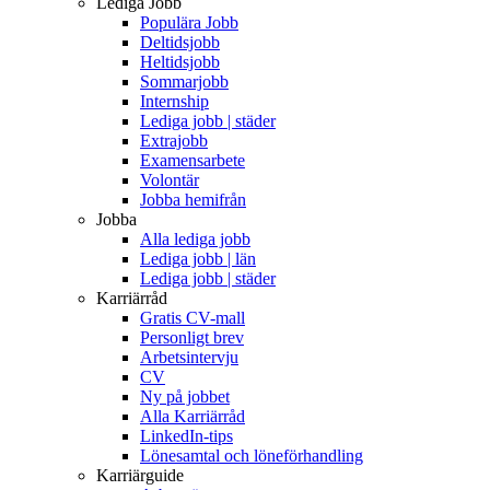
Lediga Jobb
Populära Jobb
Deltidsjobb
Heltidsjobb
Sommarjobb
Internship
Lediga jobb | städer
Extrajobb
Examensarbete
Volontär
Jobba hemifrån
Jobba
Alla lediga jobb
Lediga jobb | län
Lediga jobb | städer
Karriärråd
Gratis CV-mall
Personligt brev
Arbetsintervju
CV
Ny på jobbet
Alla Karriärråd
LinkedIn-tips
Lönesamtal och löneförhandling
Karriärguide