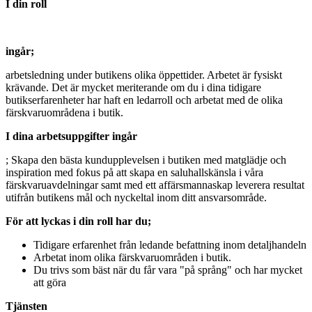
I din roll
ingår;
arbetsledning under butikens olika öppettider. Arbetet är fysiskt
krävande. Det är mycket meriterande om du i dina tidigare
butikserfarenheter har haft en ledarroll och arbetat med de olika
färskvaruområdena i butik.
I dina arbetsuppgifter ingår
; Skapa den bästa kundupplevelsen i butiken med matglädje och
inspiration med fokus på att skapa en saluhallskänsla i våra
färskvaruavdelningar samt med ett affärsmannaskap leverera resultat
utifrån butikens mål och nyckeltal inom ditt ansvarsområde.
För att lyckas i din roll har du;
Tidigare erfarenhet från ledande befattning inom detaljhandeln
Arbetat inom olika färskvaruområden i butik.
Du trivs som bäst när du får vara "på språng" och har mycket
att göra
Tjänsten