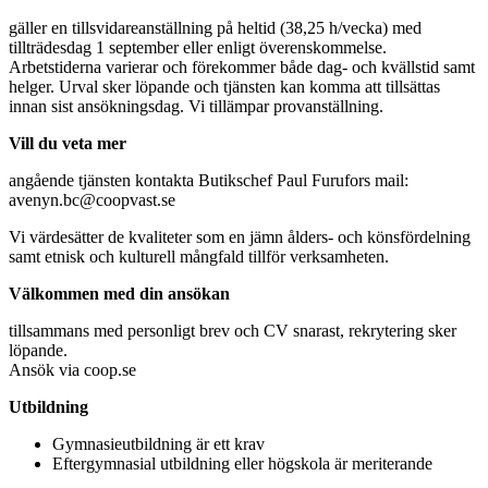
gäller en tillsvidareanställning på heltid (38,25 h/vecka) med
tillträdesdag 1 september eller enligt överenskommelse.
Arbetstiderna varierar och förekommer både dag- och kvällstid samt
helger. Urval sker löpande och tjänsten kan komma att tillsättas
innan sist ansökningsdag. Vi tillämpar provanställning.
Vill du veta mer
angående tjänsten kontakta Butikschef Paul Furufors mail:
avenyn.bc@coopvast.se
Vi värdesätter de kvaliteter som en jämn ålders- och könsfördelning
samt etnisk och kulturell mångfald tillför verksamheten.
Välkommen med din ansökan
tillsammans med personligt brev och CV snarast, rekrytering sker
löpande.
Ansök via coop.se
Utbildning
Gymnasieutbildning är ett krav
Eftergymnasial utbildning eller högskola är meriterande