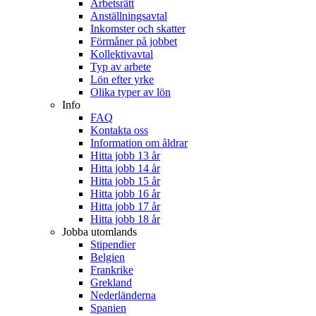
Arbetsrätt
Anställningsavtal
Inkomster och skatter
Förmåner på jobbet
Kollektivavtal
Typ av arbete
Lön efter yrke
Olika typer av lön
Info
FAQ
Kontakta oss
Information om åldrar
Hitta jobb 13 år
Hitta jobb 14 år
Hitta jobb 15 år
Hitta jobb 16 år
Hitta jobb 17 år
Hitta jobb 18 år
Jobba utomlands
Stipendier
Belgien
Frankrike
Grekland
Nederländerna
Spanien