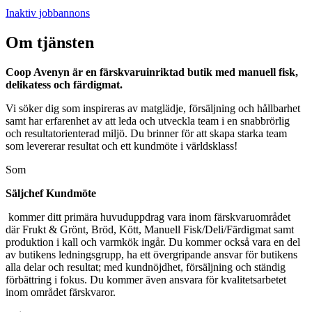
Inaktiv jobbannons
Om tjänsten
Coop Avenyn är en färskvaruinriktad butik med manuell fisk,
delikatess och färdigmat.
Vi söker dig som inspireras av matglädje, försäljning och hållbarhet
samt har erfarenhet av att leda och utveckla team i en snabbrörlig
och resultatorienterad miljö. Du brinner för att skapa starka team
som levererar resultat och ett kundmöte i världsklass!
Som
Säljchef Kundmöte
kommer ditt primära huvuduppdrag vara inom färskvaruområdet
där Frukt & Grönt, Bröd, Kött, Manuell Fisk/Deli/Färdigmat samt
produktion i kall och varmkök ingår. Du kommer också vara en del
av butikens ledningsgrupp, ha ett övergripande ansvar för butikens
alla delar och resultat; med kundnöjdhet, försäljning och ständig
förbättring i fokus. Du kommer även ansvara för kvalitetsarbetet
inom området färskvaror.