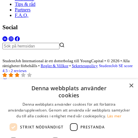
Tips & råd
Partners
F.A.Q.
Social
StudentJob International är ett dotterbolag till YoungCapital • © 2026 • Alla
rättigheter förbehålls •
Regler & Villkor
•
Sekretesspolicy
StudentJob SE score
4.5 - 2 reviews
×
Denna webbplats använder
Logga in som företag
cookies
Denna webbplats använder cookies för att förbättra
E-post
*
användarupplevelsen. Genom att använda vår webbplats samtycker
du till alla cookies i enlighet med vår cookiepolicy.
Läs mer
Lösenord
STRIKT NÖDVÄNDIGT
PRESTANDA
kom ihåg mig
glömt ditt lösenord?