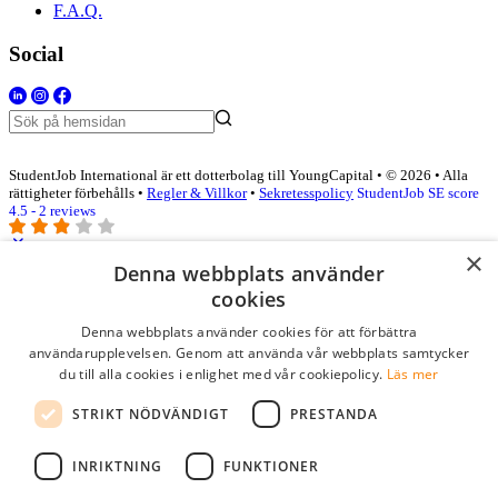
F.A.Q.
Social
StudentJob International är ett dotterbolag till YoungCapital • © 2026 • Alla
rättigheter förbehålls •
Regler & Villkor
•
Sekretesspolicy
StudentJob SE score
4.5 - 2 reviews
×
Denna webbplats använder
Logga in som företag
cookies
Denna webbplats använder cookies för att förbättra
E-post
*
användarupplevelsen. Genom att använda vår webbplats samtycker
du till alla cookies i enlighet med vår cookiepolicy.
Läs mer
Lösenord
STRIKT NÖDVÄNDIGT
PRESTANDA
kom ihåg mig
glömt ditt lösenord?
logga in
INRIKTNING
FUNKTIONER