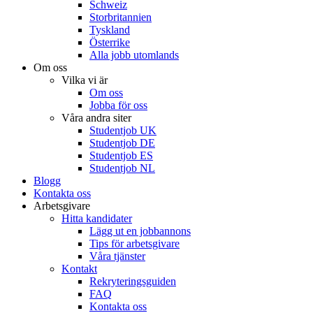
Schweiz
Storbritannien
Tyskland
Österrike
Alla jobb utomlands
Om oss
Vilka vi är
Om oss
Jobba för oss
Våra andra siter
Studentjob UK
Studentjob DE
Studentjob ES
Studentjob NL
Blogg
Kontakta oss
Arbetsgivare
Hitta kandidater
Lägg ut en jobbannons
Tips för arbetsgivare
Våra tjänster
Kontakt
Rekryteringsguiden
FAQ
Kontakta oss