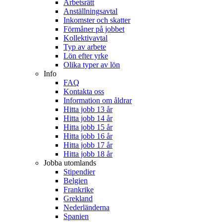
Arbetsrätt
Anställningsavtal
Inkomster och skatter
Förmåner på jobbet
Kollektivavtal
Typ av arbete
Lön efter yrke
Olika typer av lön
Info
FAQ
Kontakta oss
Information om åldrar
Hitta jobb 13 år
Hitta jobb 14 år
Hitta jobb 15 år
Hitta jobb 16 år
Hitta jobb 17 år
Hitta jobb 18 år
Jobba utomlands
Stipendier
Belgien
Frankrike
Grekland
Nederländerna
Spanien