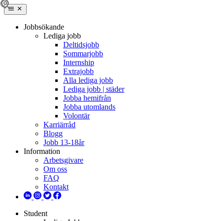
Jobbsökande
Lediga jobb
Deltidsjobb
Sommarjobb
Internship
Extrajobb
Alla lediga jobb
Lediga jobb | städer
Jobba hemifrån
Jobba utomlands
Volontär
Karriärråd
Blogg
Jobb 13-18år
Information
Arbetsgivare
Om oss
FAQ
Kontakt
Student