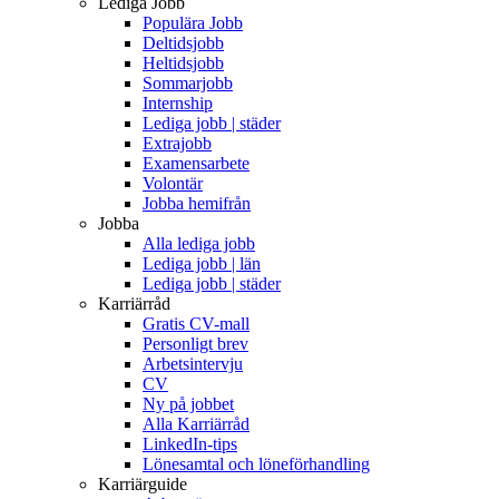
Lediga Jobb
Populära Jobb
Deltidsjobb
Heltidsjobb
Sommarjobb
Internship
Lediga jobb | städer
Extrajobb
Examensarbete
Volontär
Jobba hemifrån
Jobba
Alla lediga jobb
Lediga jobb | län
Lediga jobb | städer
Karriärråd
Gratis CV-mall
Personligt brev
Arbetsintervju
CV
Ny på jobbet
Alla Karriärråd
LinkedIn-tips
Lönesamtal och löneförhandling
Karriärguide