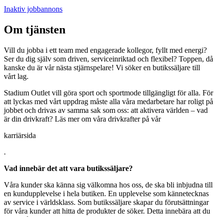
Inaktiv jobbannons
Om tjänsten
Vill du jobba i ett team med engagerade kollegor, fyllt med energi?
Ser du dig själv som driven, serviceinriktad och flexibel? Toppen, då
kanske du är vår nästa stjärnspelare! Vi söker en butikssäljare till
vårt lag.
Stadium Outlet vill göra sport och sportmode tillgängligt för alla. För
att lyckas med vårt uppdrag måste alla våra medarbetare har roligt på
jobbet och drivas av samma sak som oss: att aktivera världen – vad
är din drivkraft? Läs mer om våra drivkrafter på vår
karriärsida
.
Vad innebär det att vara butikssäljare?
Våra kunder ska känna sig välkomna hos oss, de ska bli inbjudna till
en kundupplevelse i hela butiken. En upplevelse som kännetecknas
av service i världsklass. Som butikssäljare skapar du förutsättningar
för våra kunder att hitta de produkter de söker. Detta innebära att du