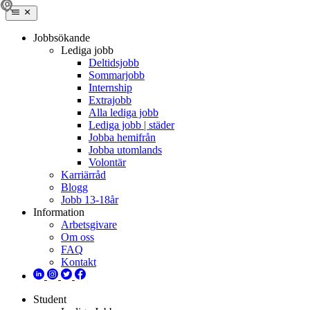
Jobbsökande
Lediga jobb
Deltidsjobb
Sommarjobb
Internship
Extrajobb
Alla lediga jobb
Lediga jobb | städer
Jobba hemifrån
Jobba utomlands
Volontär
Karriärråd
Blogg
Jobb 13-18år
Information
Arbetsgivare
Om oss
FAQ
Kontakt
Student