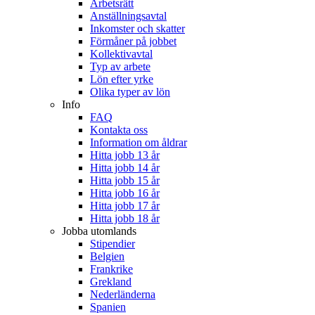
Arbetsrätt
Anställningsavtal
Inkomster och skatter
Förmåner på jobbet
Kollektivavtal
Typ av arbete
Lön efter yrke
Olika typer av lön
Info
FAQ
Kontakta oss
Information om åldrar
Hitta jobb 13 år
Hitta jobb 14 år
Hitta jobb 15 år
Hitta jobb 16 år
Hitta jobb 17 år
Hitta jobb 18 år
Jobba utomlands
Stipendier
Belgien
Frankrike
Grekland
Nederländerna
Spanien