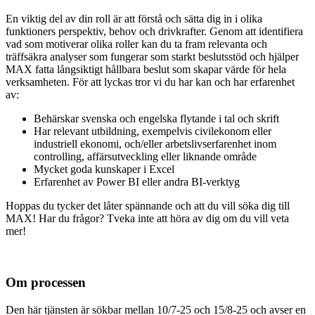
En viktig del av din roll är att förstå och sätta dig in i olika
funktioners perspektiv, behov och drivkrafter. Genom att identifiera
vad som motiverar olika roller kan du ta fram relevanta och
träffsäkra analyser som fungerar som starkt beslutsstöd och hjälper
MAX fatta långsiktigt hållbara beslut som skapar värde för hela
verksamheten. För att lyckas tror vi du har kan och har erfarenhet
av:
Behärskar svenska och engelska flytande i tal och skrift
Har relevant utbildning, exempelvis civilekonom eller
industriell ekonomi, och/eller arbetslivserfarenhet inom
controlling, affärsutveckling eller liknande område
Mycket goda kunskaper i Excel
Erfarenhet av Power BI eller andra BI-verktyg
Hoppas du tycker det låter spännande och att du vill söka dig till
MAX! Har du frågor? Tveka inte att höra av dig om du vill veta
mer!
Om processen
Den här tjänsten är sökbar mellan 10/7-25 och 15/8-25 och avser en