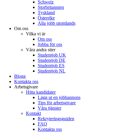
Schweiz
Storbritannien
Tyskland
Österrike
Alla jobb utomlands
Om oss
Vilka vi är
Om oss
Jobba för oss
Våra andra siter
Studentjob UK
Studentjob DE
Studentjob ES
Studentjob NL
Blogg
Kontakta oss
Arbetsgivare
Hitta kandidater
Lägg ut en jobbannons
Tips för arbetsgivare
Våra tjänster
Kontakt
Rekryteringsguiden
FAQ
Kontakta oss