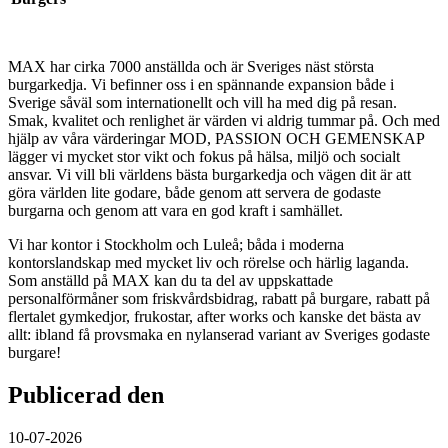
MAX har cirka 7000 anställda och är Sveriges näst största
burgarkedja. Vi befinner oss i en spännande expansion både i
Sverige såväl som internationellt och vill ha med dig på resan.
Smak, kvalitet och renlighet är värden vi aldrig tummar på. Och med
hjälp av våra värderingar MOD, PASSION OCH GEMENSKAP
lägger vi mycket stor vikt och fokus på hälsa, miljö och socialt
ansvar. Vi vill bli världens bästa burgarkedja och vägen dit är att
göra världen lite godare, både genom att servera de godaste
burgarna och genom att vara en god kraft i samhället.
Vi har kontor i Stockholm och Luleå; båda i moderna
kontorslandskap med mycket liv och rörelse och härlig laganda.
Som anställd på MAX kan du ta del av uppskattade
personalförmåner som friskvårdsbidrag, rabatt på burgare, rabatt på
flertalet gymkedjor, frukostar, after works och kanske det bästa av
allt: ibland få provsmaka en nylanserad variant av Sveriges godaste
burgare!
Publicerad den
10-07-2026