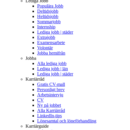
Lediga Jobb
Populära Jobb
Deltidsjobb
Heltidsjobb
Sommarjobb
Internship
Lediga jobb | städer
Extrajobb
Examensarbete
Volontär
Jobba hemifrån
Jobba
Alla lediga jobb
Lediga jobb | län
Lediga jobb | städer
Karriärråd
Gratis CV-mall
Personligt brev
Arbetsintervju
CV
Ny på jobbet
Alla Karriärråd
LinkedIn-tips
Lönesamtal och löneförhandling
Karriärguide