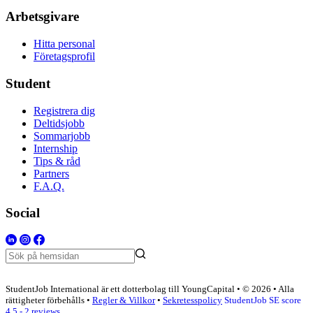
Arbetsgivare
Hitta personal
Företagsprofil
Student
Registrera dig
Deltidsjobb
Sommarjobb
Internship
Tips & råd
Partners
F.A.Q.
Social
StudentJob International är ett dotterbolag till YoungCapital • © 2026 • Alla
rättigheter förbehålls •
Regler & Villkor
•
Sekretesspolicy
StudentJob SE score
4.5 - 2 reviews