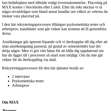
fast heltidstjänst med tillträde enligt överenskommelse. Placering på
MAX kontor i Stockholm eller Luleå. Efter du sökt skickar vi ut
några urvalsfrågor som bland annat handlar om vilken av orterna du
önskar vara placerad på.
I den här rekryteringsprocessen tillämpas psykometriska tester och
arbetsprov, kandidater som går vidare kan komma att få genomföra
dessa.
Ansökningar gås igenom löpande och vi återkopplar till dig efter att
sista ansökningsdag passerat, på grund av semestertider kan det
dröja något. Men vi gör vårt bästa för att hålla dig uppdaterad om
hur du ligger till i processen så snart som möjligt. Om du inte går
vidare får du återkoppling via mail.
Rekryteringsprocessen för den här tjänsten består av:
2 intervjuer
Psykometriska tester
Arbetsprov
Om MAX
Burgers