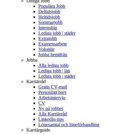
Lediga Jobb
Populära Jobb
Deltidsjobb
Heltidsjobb
Sommarjobb
Internship
Lediga jobb | städer
Extrajobb
Examensarbete
Volontär
Jobba hemifrån
Jobba
Alla lediga jobb
Lediga jobb | län
Lediga jobb | städer
Karriärråd
Gratis CV-mall
Personligt brev
Arbetsintervju
CV
Ny på jobbet
Alla Karriärråd
LinkedIn-tips
Lönesamtal och löneförhandling
Karriärguide