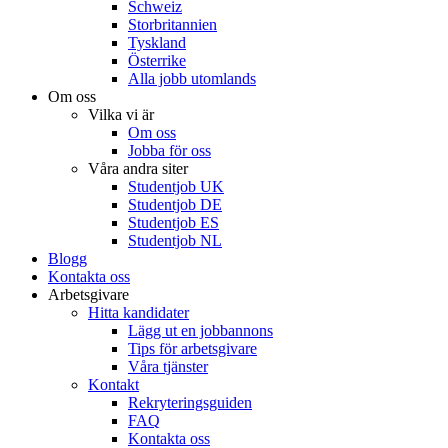
Schweiz
Storbritannien
Tyskland
Österrike
Alla jobb utomlands
Om oss
Vilka vi är
Om oss
Jobba för oss
Våra andra siter
Studentjob UK
Studentjob DE
Studentjob ES
Studentjob NL
Blogg
Kontakta oss
Arbetsgivare
Hitta kandidater
Lägg ut en jobbannons
Tips för arbetsgivare
Våra tjänster
Kontakt
Rekryteringsguiden
FAQ
Kontakta oss