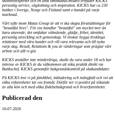
skönhetsexperter och en unik omnikanal-modell erbjuder KICKS
personlig service, vägledning och inspiration. KICKS har ca 230
butiker i Sverige, Norge och Finland samt e-handel på varje
marknad.
Vårt syfte inom Matas Group är att vi ska skapa förutsättningar för
"beautiful lives". För oss handlar "beautiful" om mycket mer än
bara utseende; det omfattar välmående, glädje, frihet, identitet,
personlig utveckling och gemenskap. Vi önskar bygga livslånga
relationer med våra kunder och vill vara relevanta och till nytta
varje dag. Result, Relations & you är värderingar som präglar vårt
arbete och allt vi gör.
KICKS anställer inte minderåriga, skulle du vara under 18 och har
intresse av KICKS är du välkommen att söka praktik direkt via
Butikschef. KICKS genomför bakgrundskontroll på slutkandidater.
På KICKS tror vi på jämlikhet, inkludering och mångfald och vet att
olika erfarenheter tar oss framåt. Därför ser vi positivt på sökande
av alla kön och med olika födelsebakgrund och livserfarenheter.
Publicerad den
10-07-2026