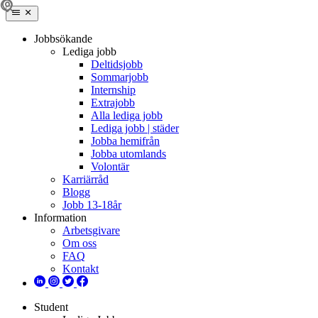
Jobbsökande
Lediga jobb
Deltidsjobb
Sommarjobb
Internship
Extrajobb
Alla lediga jobb
Lediga jobb | städer
Jobba hemifrån
Jobba utomlands
Volontär
Karriärråd
Blogg
Jobb 13-18år
Information
Arbetsgivare
Om oss
FAQ
Kontakt
Student