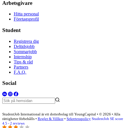
Arbetsgivare
Hitta personal
Företagsprofil
Student
Registrera dig
Deltidsjobb
Sommarjobb
Internship
Tips & råd
Partners
F.A.Q.
Social
StudentJob International är ett dotterbolag till YoungCapital • © 2026 • Alla
rättigheter förbehålls •
Regler & Villkor
•
Sekretesspolicy
StudentJob SE score
4.5 - 2 reviews