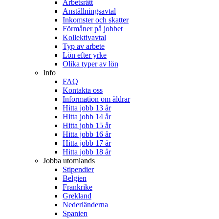
Arbetsrätt
Anställningsavtal
Inkomster och skatter
Förmåner på jobbet
Kollektivavtal
Typ av arbete
Lön efter yrke
Olika typer av lön
Info
FAQ
Kontakta oss
Information om åldrar
Hitta jobb 13 år
Hitta jobb 14 år
Hitta jobb 15 år
Hitta jobb 16 år
Hitta jobb 17 år
Hitta jobb 18 år
Jobba utomlands
Stipendier
Belgien
Frankrike
Grekland
Nederländerna
Spanien