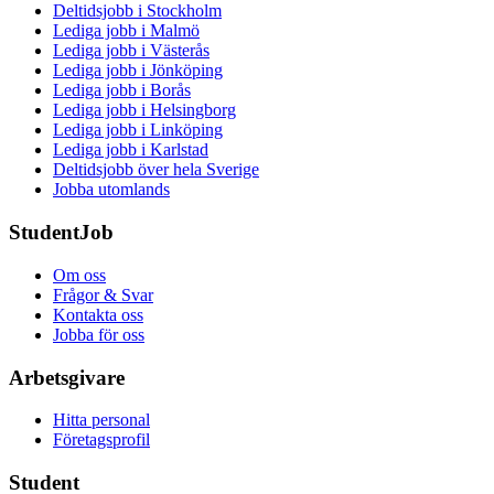
Deltidsjobb i Stockholm
Lediga jobb i Malmö
Lediga jobb i Västerås
Lediga jobb i Jönköping
Lediga jobb i Borås
Lediga jobb i Helsingborg
Lediga jobb i Linköping
Lediga jobb i Karlstad
Deltidsjobb över hela Sverige
Jobba utomlands
StudentJob
Om oss
Frågor & Svar
Kontakta oss
Jobba för oss
Arbetsgivare
Hitta personal
Företagsprofil
Student