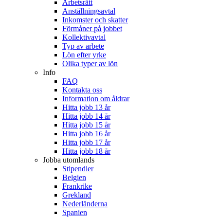
Arbetsrätt
Anställningsavtal
Inkomster och skatter
Förmåner på jobbet
Kollektivavtal
Typ av arbete
Lön efter yrke
Olika typer av lön
Info
FAQ
Kontakta oss
Information om åldrar
Hitta jobb 13 år
Hitta jobb 14 år
Hitta jobb 15 år
Hitta jobb 16 år
Hitta jobb 17 år
Hitta jobb 18 år
Jobba utomlands
Stipendier
Belgien
Frankrike
Grekland
Nederländerna
Spanien