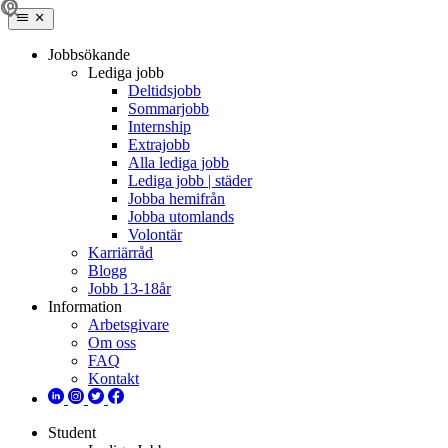
Jobbsökande
Lediga jobb
Deltidsjobb
Sommarjobb
Internship
Extrajobb
Alla lediga jobb
Lediga jobb | städer
Jobba hemifrån
Jobba utomlands
Volontär
Karriärråd
Blogg
Jobb 13-18år
Information
Arbetsgivare
Om oss
FAQ
Kontakt
Student