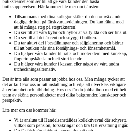
butiksteamet som ser till att ge våra kunder den bästa
butiksupplevelsen. Här kommer lite mer om tjänsten:
Tillsammans med dina kollegor sköter du den omväxlande
dagliga driften på färskvaruavdelningen. Du kan räkna med
att få många steg på stegräknaren!
Du ser till att våra kylar och hyllor är välfyllda och ser fina ut.
Du ser till att det är rent och snyggt i butiken.
Du tar aktivt del i beställningar och säljplanering och bidrar
till att butiken når sina försäljnings- och lönsamhetsmål.
Du hjälper våra kunder till rätta och möter dem med kunskap,
fingertoppskänsla och ett stort leende.
Du hjälper våra kunder i kassan eller något av våra andra
utcheckningsalternativ.
Det är inte alla som passar att jobba hos oss. Men många tycker att
det är kul! För oss är rätt inställning och vilja att utvecklas viktigare
än erfarenhet och utbildning. Hos oss får du jobba ihop med ett helt
team av sköna personligheter med olika bakgrunder, kunskaper och
perspektiv.
Lite mer om oss kommer här:
Vi är ansluta till Handelsanställdas kollektivavtal där schyssta
villkor som pension, försäkringar och bra OB-ersättning ingår.
Du får friskvårdsbidrag, personalrabatt och