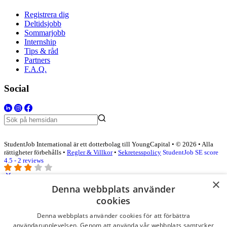
Registrera dig
Deltidsjobb
Sommarjobb
Internship
Tips & råd
Partners
F.A.Q.
Social
StudentJob International är ett dotterbolag till YoungCapital • © 2026 • Alla
rättigheter förbehålls •
Regler & Villkor
•
Sekretesspolicy
StudentJob SE score
4.5 - 2 reviews
×
Denna webbplats använder
Logga in som företag
cookies
Denna webbplats använder cookies för att förbättra
E-post
*
användarupplevelsen. Genom att använda vår webbplats samtycker