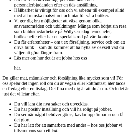
personalerbjudanden efter en tids anställning.
Hållbarhet är viktigt för oss och vi arbetar till exempel alltid
med att minska matsvinn i och utanför våra butiker.
Vi ger dig bra möjligheter att växa genom olika
ansvarsområden och utbildningar. Många som börjat sin resa
som butiksmedarbetare på Willys är idag teamchefer,
butikschefer eller har en specialistroll på vårt kontor.
Du får erfarenheter – om t ex försäljning, service och om att
driva butik – som du kommer att ha nytta av oavsett vad du
väljer att göra längre fram.
Läs mer om hur det är att jobba hos oss
här.
Du gillar mat, människor och försäljning lika mycket som vi! För
oss spelar det ingen roll om du är vegan eller köttfantast, äter tacos
en fredag eller en tisdag. Det fina med dig är att du är du. Och det är
just det vi letar efter.
Du vill lära dig nya saker och utvecklas.
Du har positiv inställning och vill ha roligt på jobbet.
Du ser när något behöver göras, kavlar upp ärmarna och får
det gjort.
Du har lätt för att samarbeta med andra – hos oss jobbar vi
tillsammans som ett lag!