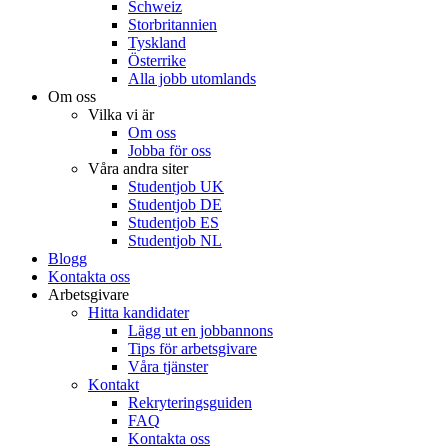
Schweiz
Storbritannien
Tyskland
Österrike
Alla jobb utomlands
Om oss
Vilka vi är
Om oss
Jobba för oss
Våra andra siter
Studentjob UK
Studentjob DE
Studentjob ES
Studentjob NL
Blogg
Kontakta oss
Arbetsgivare
Hitta kandidater
Lägg ut en jobbannons
Tips för arbetsgivare
Våra tjänster
Kontakt
Rekryteringsguiden
FAQ
Kontakta oss