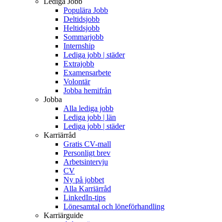
Lediga Jobb
Populära Jobb
Deltidsjobb
Heltidsjobb
Sommarjobb
Internship
Lediga jobb | städer
Extrajobb
Examensarbete
Volontär
Jobba hemifrån
Jobba
Alla lediga jobb
Lediga jobb | län
Lediga jobb | städer
Karriärråd
Gratis CV-mall
Personligt brev
Arbetsintervju
CV
Ny på jobbet
Alla Karriärråd
LinkedIn-tips
Lönesamtal och löneförhandling
Karriärguide