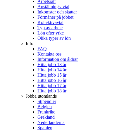
Arbetsrätt
Anställningsavtal
Inkomster och skatter
Förmåner på jobbet
Kollektivavtal
Typ av arbete
Lön efter yrke
Olika typer av lön
Info
FAQ
Kontakta oss
Information om åldrar
Hitta jobb 13 år
Hitta jobb 14 år
Hitta jobb 15 år
Hitta jobb 16 år
Hitta jobb 17 år
Hitta jobb 18 år
Jobba utomlands
Stipendier
Belgien
Frankrike
Grekland
Nederländerna
Spanien