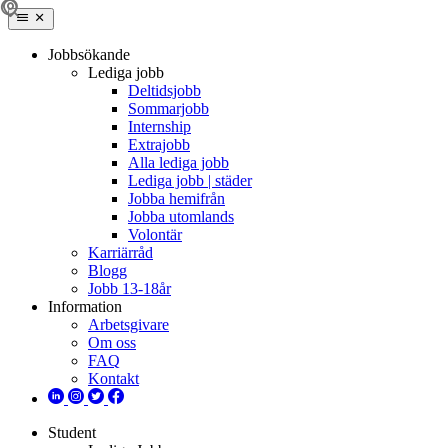
Jobbsökande
Lediga jobb
Deltidsjobb
Sommarjobb
Internship
Extrajobb
Alla lediga jobb
Lediga jobb | städer
Jobba hemifrån
Jobba utomlands
Volontär
Karriärråd
Blogg
Jobb 13-18år
Information
Arbetsgivare
Om oss
FAQ
Kontakt
Student