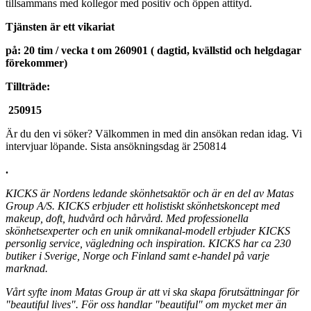
tillsammans med kollegor med positiv och öppen attityd.
Tjänsten är ett vikariat
på: 20 tim / vecka t om 260901 ( dagtid, kvällstid och helgdagar
förekommer)
Tillträde:
250915
Är du den vi söker? Välkommen in med din ansökan redan idag. Vi
intervjuar löpande. Sista ansökningsdag är 250814
.
KICKS är Nordens ledande skönhetsaktör och är en del av Matas
Group A/S. KICKS erbjuder ett holistiskt skönhetskoncept med
makeup, doft, hudvård och hårvård. Med professionella
skönhetsexperter och en unik omnikanal-modell erbjuder KICKS
personlig service, vägledning och inspiration. KICKS har ca 230
butiker i Sverige, Norge och Finland samt e-handel på varje
marknad.
Vårt syfte inom Matas Group är att vi ska skapa förutsättningar för
"beautiful lives". För oss handlar "beautiful" om mycket mer än