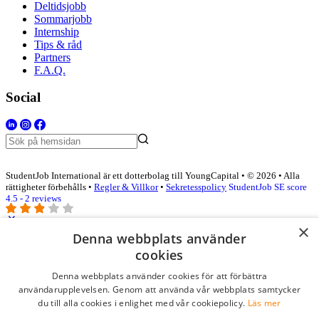
Deltidsjobb
Sommarjobb
Internship
Tips & råd
Partners
F.A.Q.
Social
StudentJob International är ett dotterbolag till YoungCapital • © 2026 • Alla
rättigheter förbehålls •
Regler & Villkor
•
Sekretesspolicy
StudentJob SE score
4.5 - 2 reviews
×
Denna webbplats använder
Logga in som företag
cookies
Denna webbplats använder cookies för att förbättra
E-post
*
användarupplevelsen. Genom att använda vår webbplats samtycker
du till alla cookies i enlighet med vår cookiepolicy.
Läs mer
Lösenord