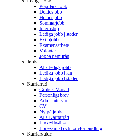
Lediga Jobb
Populära Jobb
Deltidsjobb
Heltidsjobb
Sommarjobb
Internship
Lediga jobb | städer
Extrajobb
Examensarbete
Volontär
Jobba hemifrån
Jobba
Alla lediga jobb
Lediga jobb | län
Lediga jobb | städer
Karriärråd
Gratis CV-mall
Personligt brev
Arbetsintervju
CV
Ny på jobbet
Alla Karriärråd
LinkedIn-tips
Lönesamtal och löneförhandling
Karriärguide