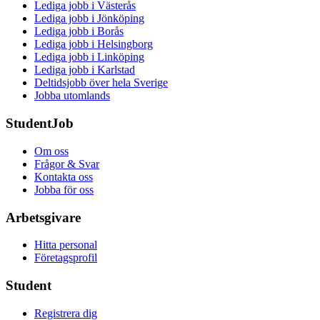
Lediga jobb i Västerås
Lediga jobb i Jönköping
Lediga jobb i Borås
Lediga jobb i Helsingborg
Lediga jobb i Linköping
Lediga jobb i Karlstad
Deltidsjobb över hela Sverige
Jobba utomlands
StudentJob
Om oss
Frågor & Svar
Kontakta oss
Jobba för oss
Arbetsgivare
Hitta personal
Företagsprofil
Student
Registrera dig