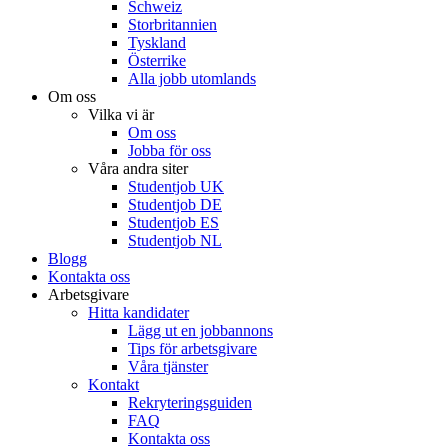
Schweiz
Storbritannien
Tyskland
Österrike
Alla jobb utomlands
Om oss
Vilka vi är
Om oss
Jobba för oss
Våra andra siter
Studentjob UK
Studentjob DE
Studentjob ES
Studentjob NL
Blogg
Kontakta oss
Arbetsgivare
Hitta kandidater
Lägg ut en jobbannons
Tips för arbetsgivare
Våra tjänster
Kontakt
Rekryteringsguiden
FAQ
Kontakta oss