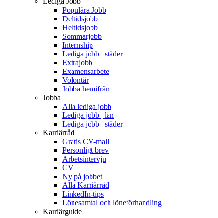
Lediga Jobb
Populära Jobb
Deltidsjobb
Heltidsjobb
Sommarjobb
Internship
Lediga jobb | städer
Extrajobb
Examensarbete
Volontär
Jobba hemifrån
Jobba
Alla lediga jobb
Lediga jobb | län
Lediga jobb | städer
Karriärråd
Gratis CV-mall
Personligt brev
Arbetsintervju
CV
Ny på jobbet
Alla Karriärråd
LinkedIn-tips
Lönesamtal och löneförhandling
Karriärguide