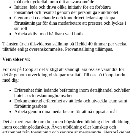
mål och nyckeltal inom ditt ansvarsområde
Initiera, leda och driva olika initiativ för att förbättra
lönsamhet och resultat genom det personliga kundmötet
Genom ett coachande och kunddrivet ledarskap skapa
förutsättningar för dina medarbetare att prestera och lyckas i
sin roll
Arbeta aktivt med hållbara val i butik
Tjänsten är en tillsvidareanställning på Heltid 40 timmar per vecka,
tillträde enligt överenskommelse. Provanställning tillämpas.
Vem söker vi:
För oss på Coop är det viktigt att ständigt lära oss av varandra för
det är genom utveckling vi skapar resultat! Till oss på Coop tar du
med dig:
Erfarenhet från ledande befattning inom detaljhandel och/eller
hotell- och restaurangbranschen
Dokumenterad erfarenhet av att leda och utveckla team samt
förbättringsarbete
Arbeta genom dina medarbetare för att nå uppsatta mål
Det är meriterande om du har en högskoleutbildning eller utbildning
inom coaching/ledarskap. Även utbildning eller kunskap och
erfarenhet från försäljning och service är meriterande. Flerspråkighet