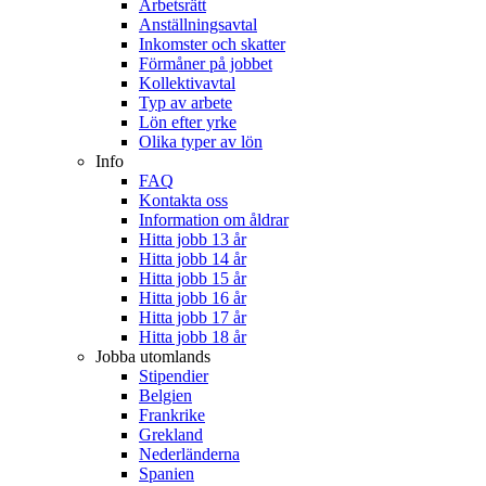
Arbetsrätt
Anställningsavtal
Inkomster och skatter
Förmåner på jobbet
Kollektivavtal
Typ av arbete
Lön efter yrke
Olika typer av lön
Info
FAQ
Kontakta oss
Information om åldrar
Hitta jobb 13 år
Hitta jobb 14 år
Hitta jobb 15 år
Hitta jobb 16 år
Hitta jobb 17 år
Hitta jobb 18 år
Jobba utomlands
Stipendier
Belgien
Frankrike
Grekland
Nederländerna
Spanien