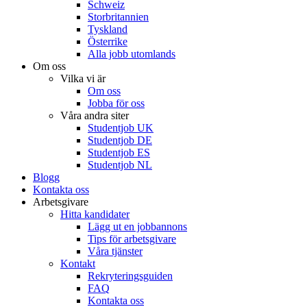
Schweiz
Storbritannien
Tyskland
Österrike
Alla jobb utomlands
Om oss
Vilka vi är
Om oss
Jobba för oss
Våra andra siter
Studentjob UK
Studentjob DE
Studentjob ES
Studentjob NL
Blogg
Kontakta oss
Arbetsgivare
Hitta kandidater
Lägg ut en jobbannons
Tips för arbetsgivare
Våra tjänster
Kontakt
Rekryteringsguiden
FAQ
Kontakta oss