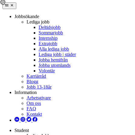
Jobbsökande
Lediga jobb
Deltidsjobb
Sommarjobb
Internship
Extrajobb
Alla lediga jobb
Lediga jobb | städer
Jobba hemifrån
Jobba utomlands
Volontär
Karriärråd
Blogg
Jobb 13-18år
Information
Arbetsgivare
Om oss
FAQ
Kontakt
Student