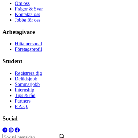
Om oss
Frågor & Svar
Kontakta oss
Jobba för oss
Arbetsgivare
Hitta personal
Företagsprofil
Student
Registrera dig
Deltidsjobb
Sommarjobb
Internship
Tips & råd
Partners
F.A.Q.
Social