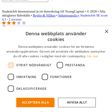
StudentJob International är ett dotterbolag till YoungCapital • © 2026 • Alla
rättigheter förbehålls •
Regler & Villkor
•
Sekretesspolicy
StudentJob SE score
4.5 - 2 reviews
×
Denna webbplats använder
Logga in som företag
cookies
Denna webbplats använder cookies för att förbättra
E-post
*
användarupplevelsen. Genom att använda vår webbplats samtycker
du till alla cookies i enlighet med vår cookiepolicy.
Läs mer
Lösenord
STRIKT NÖDVÄNDIGT
PRESTANDA
kom ihåg mig
glömt ditt lösenord?
logga in
INRIKTNING
FUNKTIONER
Kostnadsfri företagsprofil
OKLASSIFICERADE
Om du har företagskonto hos StudentJob SE, kan du enkelt logga in
och söka efter passande kandidater till ditt företag.
ACCEPTERA ALLA
AVVISA ALLT
Har du inte ett företagskonto?