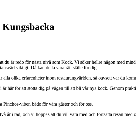
hos Kungsbacka
 att du är redo för nästa nivå som Kock. Vi söker hellre någon med mindre
ansvärt viktigt. Då kan detta vara rätt ställe för dig
har alla olika erfarenheter inom restaurangvärlden, så oavsett var du ko
r här för att stötta dig på vägen till att bli vår nya kock. Genom praktisk
lla Pinchos-viben både för våra gäster och för oss.
s två år i rad, och vi hoppas att du vill vara med och fortsätta resan med o