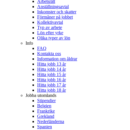
Arbetsrätt
Anställningsavtal
Inkomster och skatter
Förmåner på jobbet
Kollektivavtal
Typ av arbete
Lön efter yrke
Olika typer av lön
Info
FAQ
Kontakta oss
Information om åldrar
Hitta jobb 13 år
Hitta jobb 14 år
Hitta jobb 15 år
Hitta jobb 16 år
Hitta jobb 17 år
Hitta jobb 18 år
Jobba utomlands
Stipendier
Belgien
Frankrike
Grekland
Nederländerna
Spanien