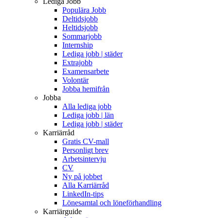
Lediga Jobb
Populära Jobb
Deltidsjobb
Heltidsjobb
Sommarjobb
Internship
Lediga jobb | städer
Extrajobb
Examensarbete
Volontär
Jobba hemifrån
Jobba
Alla lediga jobb
Lediga jobb | län
Lediga jobb | städer
Karriärråd
Gratis CV-mall
Personligt brev
Arbetsintervju
CV
Ny på jobbet
Alla Karriärråd
LinkedIn-tips
Lönesamtal och löneförhandling
Karriärguide