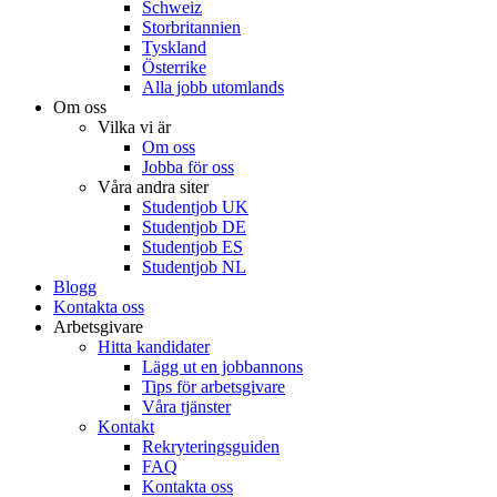
Schweiz
Storbritannien
Tyskland
Österrike
Alla jobb utomlands
Om oss
Vilka vi är
Om oss
Jobba för oss
Våra andra siter
Studentjob UK
Studentjob DE
Studentjob ES
Studentjob NL
Blogg
Kontakta oss
Arbetsgivare
Hitta kandidater
Lägg ut en jobbannons
Tips för arbetsgivare
Våra tjänster
Kontakt
Rekryteringsguiden
FAQ
Kontakta oss