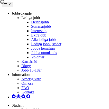
Jobbsökande
Lediga jobb
Deltidsjobb
Sommarjobb
Internship
Extrajobb
Alla lediga jobb
Lediga jobb | städer
Jobba hemifrån
Jobba utomlands
Volontär
Karriärråd
Blogg
Jobb 13-18år
Information
Arbetsgivare
Om oss
FAQ
Kontakt
Student