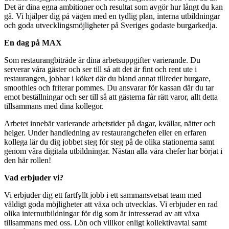
Det är dina egna ambitioner och resultat som avgör hur långt du kan
gå. Vi hjälper dig på vägen med en tydlig plan, interna utbildningar
och goda utvecklingsmöjligheter på Sveriges godaste burgarkedja.
En dag på MAX
Som restaurangbiträde är dina arbetsuppgifter varierande. Du
serverar våra gäster och ser till så att det är fint och rent ute i
restaurangen, jobbar i köket där du bland annat tillreder burgare,
smoothies och friterar pommes. Du ansvarar för kassan där du tar
emot beställningar och ser till så att gästerna får rätt varor, allt detta
tillsammans med dina kollegor.
Arbetet innebär varierande arbetstider på dagar, kvällar, nätter och
helger. Under handledning av restaurangchefen eller en erfaren
kollega lär du dig jobbet steg för steg på de olika stationerna samt
genom våra digitala utbildningar. Nästan alla våra chefer har börjat i
den här rollen!
Vad erbjuder vi?
Vi erbjuder dig ett fartfyllt jobb i ett sammansvetsat team med
väldigt goda möjligheter att växa och utvecklas. Vi erbjuder en rad
olika internutbildningar för dig som är intresserad av att växa
tillsammans med oss. Lön och villkor enligt kollektivavtal samt