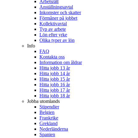
Arbetsrätt
Anställningsavtal
Inkomster och skatter
Förmåner på jobbet
Kollektivavtal
Typ av arbete
Lön efter yrke
Olika typer av lön
Info
FAQ
Kontakta oss
Information om åldrar
Hitta jobb 13 år
Hitta jobb 14 år
Hitta jobb 15 år
Hitta jobb 16 år
Hitta jobb 17 år
Hitta jobb 18 år
Jobba utomlands
Stipendier
Belgien
Frankrike
Grekland
Nederländerna
Spanien