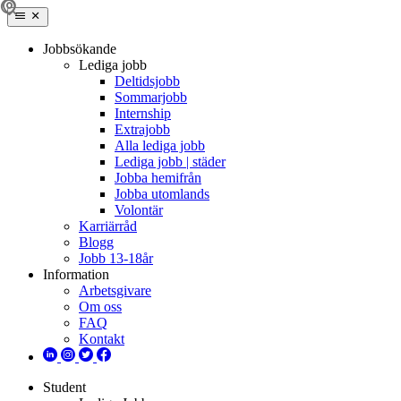
Jobbsökande
Lediga jobb
Deltidsjobb
Sommarjobb
Internship
Extrajobb
Alla lediga jobb
Lediga jobb | städer
Jobba hemifrån
Jobba utomlands
Volontär
Karriärråd
Blogg
Jobb 13-18år
Information
Arbetsgivare
Om oss
FAQ
Kontakt
Student