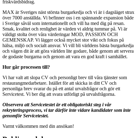
friskvårdsbidrag.
MAX är Sveriges näst största burgarkedja och vi är i dagsläget strax
över 7000 anställda. Vi befinner oss i en spännande expansion både
i Sverige såväl som internationellt och vill ha med dig på resan.
Smak, kvalitet och renlighet är värden vi aldrig tummar på. Vi är
väldigt stolta över våra värderingar MOD, PASSION OCH
GEMENSKAP. Vi lägger också mycket stor vikt och fokus på
hälsa, miljö och socialt ansvar. Vi vill bli världens bästa burgarkedja
och vägen dit är att göra världen lite godare, både genom att servera
de godaste burgarna och genom att vara en god kraft i samhället.
Hur går processen till?
Vi har valt att slopa CV och personligt brev till våra tjänster som
restaurangmedarbetare. Istället för att skicka in ditt CV och
personliga brev svarar du på ett antal urvalsfrågor och gör ett
Servicetest. Vi ber dig att svara utförligt på urvalsfrågorna.
Observera att Servicetestet är ett obligatoriskt steg i vår
rekryteringsprocess, vi tar därför inte vidare kandidater som inte
genomför Servicetestet.
Varmt välkommen med din ansökan!