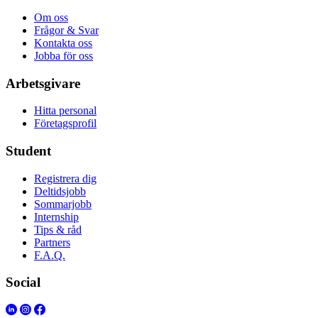
Om oss
Frågor & Svar
Kontakta oss
Jobba för oss
Arbetsgivare
Hitta personal
Företagsprofil
Student
Registrera dig
Deltidsjobb
Sommarjobb
Internship
Tips & råd
Partners
F.A.Q.
Social