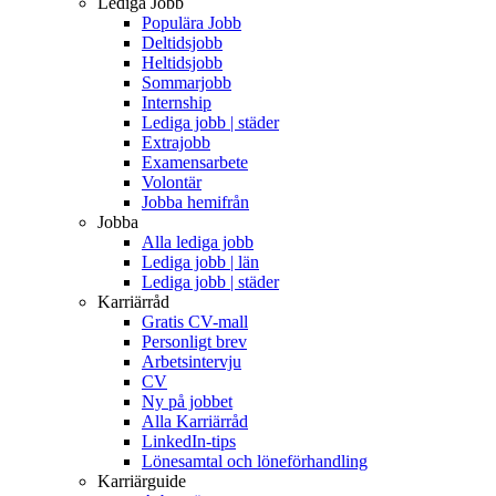
Lediga Jobb
Populära Jobb
Deltidsjobb
Heltidsjobb
Sommarjobb
Internship
Lediga jobb | städer
Extrajobb
Examensarbete
Volontär
Jobba hemifrån
Jobba
Alla lediga jobb
Lediga jobb | län
Lediga jobb | städer
Karriärråd
Gratis CV-mall
Personligt brev
Arbetsintervju
CV
Ny på jobbet
Alla Karriärråd
LinkedIn-tips
Lönesamtal och löneförhandling
Karriärguide