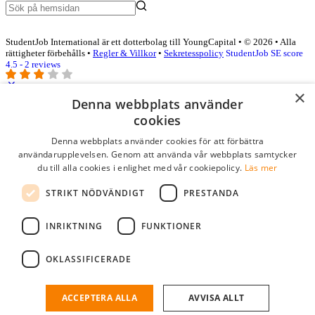
StudentJob International är ett dotterbolag till YoungCapital • © 2026 • Alla
rättigheter förbehålls •
Regler & Villkor
•
Sekretesspolicy
StudentJob SE score
4.5 - 2 reviews
×
Denna webbplats använder
Logga in som företag
cookies
Denna webbplats använder cookies för att förbättra
E-post
*
användarupplevelsen. Genom att använda vår webbplats samtycker
du till alla cookies i enlighet med vår cookiepolicy.
Läs mer
Lösenord
STRIKT NÖDVÄNDIGT
PRESTANDA
kom ihåg mig
glömt ditt lösenord?
logga in
INRIKTNING
FUNKTIONER
Kostnadsfri företagsprofil
OKLASSIFICERADE
Om du har företagskonto hos StudentJob SE, kan du enkelt logga in
och söka efter passande kandidater till ditt företag.
ACCEPTERA ALLA
AVVISA ALLT