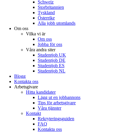
Schweiz
Storbritannien
Tyskland
Österrike
Alla jobb utomlands
Om oss
Vilka vi är
Om oss
Jobba för oss
Våra andra siter
Studentjob UK
Studentjob DE
Studentjob ES
Studentjob NL
Blogg
Kontakta oss
Arbetsgivare
Hitta kandidater
Lägg ut en jobbannons
Tips för arbetsgivare
Våra tjänster
Kontakt
Rekryteringsguiden
FAQ
Kontakta oss