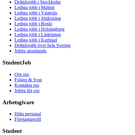
Deltidsjobb i Stockholm
Lediga jobb i Malmö
Lediga jobb i Västerås
Lediga jobb i Jönköping
Lediga jobb i Borås
Lediga jobb i Helsingborg
Lediga jobb i Linköping
Lediga jobb i Karlstad
Deltidsjobb över hela Sverige
Jobba utomlands
StudentJob
Om oss
Frågor & Svar
Kontakta oss
Jobba för oss
Arbetsgivare
Hitta personal
Företagsprofil
Student