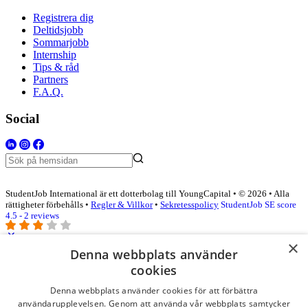
Registrera dig
Deltidsjobb
Sommarjobb
Internship
Tips & råd
Partners
F.A.Q.
Social
StudentJob International är ett dotterbolag till YoungCapital • © 2026 • Alla
rättigheter förbehålls •
Regler & Villkor
•
Sekretesspolicy
StudentJob SE score
4.5 - 2 reviews
×
Denna webbplats använder
Logga in som företag
cookies
Denna webbplats använder cookies för att förbättra
E-post
*
användarupplevelsen. Genom att använda vår webbplats samtycker