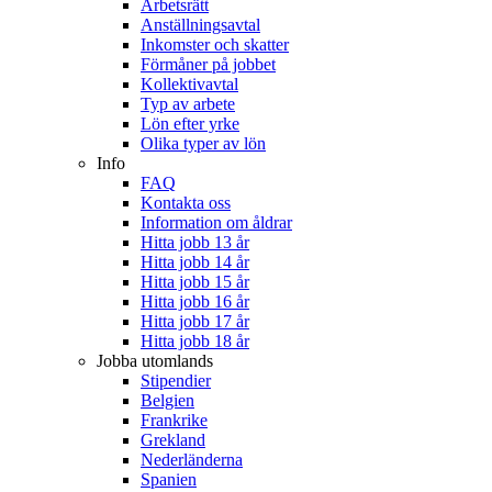
Arbetsrätt
Anställningsavtal
Inkomster och skatter
Förmåner på jobbet
Kollektivavtal
Typ av arbete
Lön efter yrke
Olika typer av lön
Info
FAQ
Kontakta oss
Information om åldrar
Hitta jobb 13 år
Hitta jobb 14 år
Hitta jobb 15 år
Hitta jobb 16 år
Hitta jobb 17 år
Hitta jobb 18 år
Jobba utomlands
Stipendier
Belgien
Frankrike
Grekland
Nederländerna
Spanien