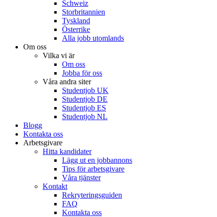
Schweiz
Storbritannien
Tyskland
Österrike
Alla jobb utomlands
Om oss
Vilka vi är
Om oss
Jobba för oss
Våra andra siter
Studentjob UK
Studentjob DE
Studentjob ES
Studentjob NL
Blogg
Kontakta oss
Arbetsgivare
Hitta kandidater
Lägg ut en jobbannons
Tips för arbetsgivare
Våra tjänster
Kontakt
Rekryteringsguiden
FAQ
Kontakta oss