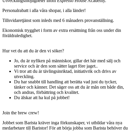
Utvecklingsmöjligheter inom Espresso House Academy.
Personalrabatt i alla våra shopar, i alla länder!
Tillsvidaretjänst som inleds med 6 månaders provanställning.
Ekonomisk trygghet i form av extra ersättning från oss under din
föräldraledighet.
Hur vet du att du är den vi söker?
Jo, du är nyfiken på människor, gillar det här med sälj och
service och är den som sätter laget före jaget..
Vi tror att du är tävlingsinriktad, initiativrik och drivs av
utveckling.
Du har snabbt till handling att berätta vad just du tycker,
tänker och känner. Det säger oss att du är mån om både din,
och andras, förbättring och kvalitet.
Du älskar att ha kul på jobbet!
Join the brew crew!
Jobbet som Barista kräver inga förkunskaper, vi utbildar våra nya
medarbetare till Baristor! För att börja jobba som Barista behöver du