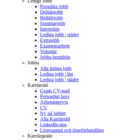
Lediga Jobb
Populära Jobb
Deltidsjobb
Heltidsjobb
Sommarjobb
Internship
Lediga jobb | städer
Extrajobb
Examensarbete
Volontär
Jobba hemifrån
Jobba
Alla lediga jobb
Lediga jobb | län
Lediga jobb | städer
Karriärråd
Gratis CV-mall
Personligt brev
Arbetsintervju
CV
Ny på jobbet
Alla Karriärråd
LinkedIn-tips
Lönesamtal och löneförhandling
Karriärguide