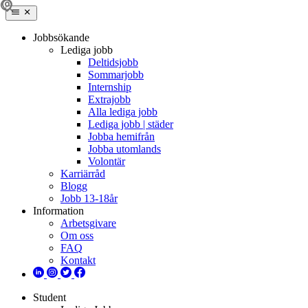
Jobbsökande
Lediga jobb
Deltidsjobb
Sommarjobb
Internship
Extrajobb
Alla lediga jobb
Lediga jobb | städer
Jobba hemifrån
Jobba utomlands
Volontär
Karriärråd
Blogg
Jobb 13-18år
Information
Arbetsgivare
Om oss
FAQ
Kontakt
Student