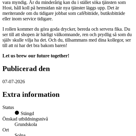
vara myndig. Är du minderårig kan du i stället söka tjänsten som
Host, håll koll på hemsidan när nya tjänster läggs upp. Det är
meriterande om du tidigare jobbat som cafébiträde, butiksbiträde
eller inom service tidigare.
I rollen kommer du göra goda drycker, bereda och servera fika. Du
ser till att shopen är härligt välkomnande, ren och prydlig så som du
själv skulle vilja ha det. Och du, tillsammans med dina kollegor, ser
till att ni har det bra bakom baren!
Let us brew our future together!
Publicerad den
07-07-2026
Extra information
Status
Stängd
Önskad utbildningsnivå
Grundskola
Ort
Solna