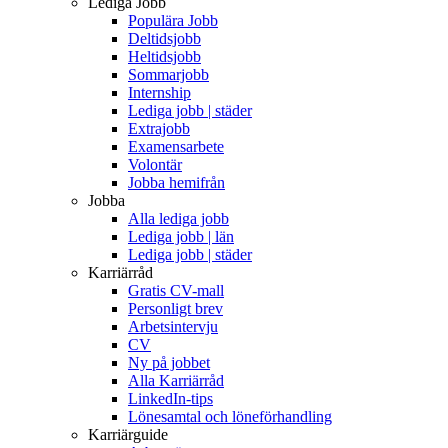
Lediga Jobb
Populära Jobb
Deltidsjobb
Heltidsjobb
Sommarjobb
Internship
Lediga jobb | städer
Extrajobb
Examensarbete
Volontär
Jobba hemifrån
Jobba
Alla lediga jobb
Lediga jobb | län
Lediga jobb | städer
Karriärråd
Gratis CV-mall
Personligt brev
Arbetsintervju
CV
Ny på jobbet
Alla Karriärråd
LinkedIn-tips
Lönesamtal och löneförhandling
Karriärguide