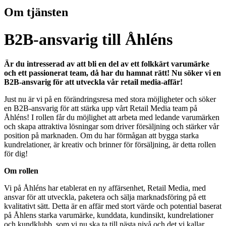
Om tjänsten
B2B-ansvarig till Åhléns
Är du intresserad av att bli en del av ett folkkärt varumärke
och ett passionerat team, då har du hamnat rätt! Nu söker vi en
B2B-ansvarig för att utveckla vår retail media-affär!
Just nu är vi på en förändringsresa med stora möjligheter och söker
en B2B-ansvarig för att stärka upp vårt Retail Media team på
Åhléns! I rollen får du möjlighet att arbeta med ledande varumärken
och skapa attraktiva lösningar som driver försäljning och stärker vår
position på marknaden. Om du har förmågan att bygga starka
kundrelationer, är kreativ och brinner för försäljning, är detta rollen
för dig!
Om rollen
Vi på Åhléns har etablerat en ny affärsenhet, Retail Media, med
ansvar för att utveckla, paketera och sälja marknadsföring på ett
kvalitativt sätt. Detta är en affär med stort värde och potential baserat
på Åhlens starka varumärke, kunddata, kundinsikt, kundrelationer
och kundklubb, som vi nu ska ta till nästa nivå och det vi kallar