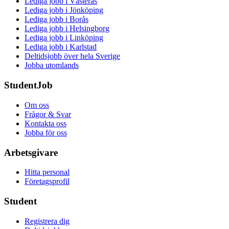
Lediga jobb i Västerås
Lediga jobb i Jönköping
Lediga jobb i Borås
Lediga jobb i Helsingborg
Lediga jobb i Linköping
Lediga jobb i Karlstad
Deltidsjobb över hela Sverige
Jobba utomlands
StudentJob
Om oss
Frågor & Svar
Kontakta oss
Jobba för oss
Arbetsgivare
Hitta personal
Företagsprofil
Student
Registrera dig