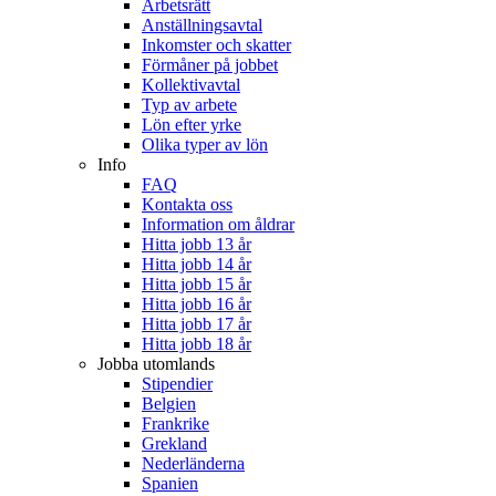
Arbetsrätt
Anställningsavtal
Inkomster och skatter
Förmåner på jobbet
Kollektivavtal
Typ av arbete
Lön efter yrke
Olika typer av lön
Info
FAQ
Kontakta oss
Information om åldrar
Hitta jobb 13 år
Hitta jobb 14 år
Hitta jobb 15 år
Hitta jobb 16 år
Hitta jobb 17 år
Hitta jobb 18 år
Jobba utomlands
Stipendier
Belgien
Frankrike
Grekland
Nederländerna
Spanien