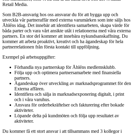
Retail Media.
Som B2B-ansvarig hos oss ansvarar du för att bygga upp och
utveckla vår partneraffär med externa varumärken som inte säljs hos
Åhléns idag. Det innebär att identifiera samarbeten, skapa värde för
båda parter och vara vårt ansikte utåt i relationerna med våra externa
partners. En stor del kommer att innebära nykundsanskaffning. Du
kommer att arbeta proaktivt, kreativt och ha ägandeskap för hela
partnerrelationen från första kontakt till uppföljning.
Exempel på arbetsuppgifter:
Förhandla nya partnerskap för Åhléns medlemsklubb.
Följa upp och optimera partnersamarbete med finansiella
partners.
Ägandeskap över utveckling av marknadsprogrammet för den
Externa affären.
Identifiera och sälja in marknadsexponering digitalt, i print
och i våra varuhus.
Ansvara för orderbekräftelser och fakturering efter bokade
aktiviteter.
Löpande delta på kundmöten och följa upp resultatet av
aktiviteter.
Du kommer få ett stort ansvar i att tillsammans med 3 kollegor i