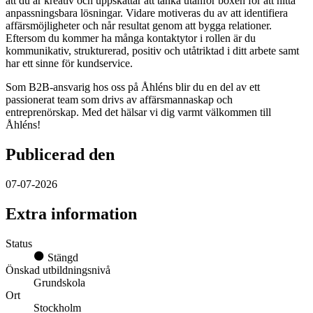
att du är kreativ och uppskattar att tänka utanför boxen för att hitta
anpassningsbara lösningar. Vidare motiveras du av att identifiera
affärsmöjligheter och når resultat genom att bygga relationer.
Eftersom du kommer ha många kontaktytor i rollen är du
kommunikativ, strukturerad, positiv och utåtriktad i ditt arbete samt
har ett sinne för kundservice.
Som B2B-ansvarig hos oss på Åhléns blir du en del av ett
passionerat team som drivs av affärsmannaskap och
entreprenörskap. Med det hälsar vi dig varmt välkommen till
Åhléns!
Publicerad den
07-07-2026
Extra information
Status
Stängd
Önskad utbildningsnivå
Grundskola
Ort
Stockholm