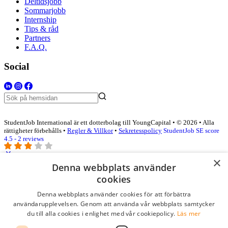
Deltidsjobb
Sommarjobb
Internship
Tips & råd
Partners
F.A.Q.
Social
StudentJob International är ett dotterbolag till YoungCapital • © 2026 • Alla
rättigheter förbehålls •
Regler & Villkor
•
Sekretesspolicy
StudentJob SE score
4.5 - 2 reviews
×
Denna webbplats använder
Logga in som företag
cookies
Denna webbplats använder cookies för att förbättra
E-post
*
användarupplevelsen. Genom att använda vår webbplats samtycker
du till alla cookies i enlighet med vår cookiepolicy.
Läs mer
Lösenord