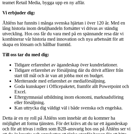
teamet Retail Media, bygga upp en ny affär.
Vi erbjuder dig:
Åhléns har funnits i många svenska hjärtan i över 120 år. Med en
lång historia inom detaljhandeln fortsätter vi drivas av ständig
utveckling. Hos oss får du vara med på en spännande resa där vi
kombinerar vår historia med innovation och nya arbetssätt för att
skapa en lönsam och hållbar framtid.
Till oss tar du med dig:
Tidigare erfarenhet av ägandeskap över kundrelationer.
Tidigare erfarenhet av försäljning där du drivit affärer från
start till mål och är van att jobba mot en budget.
Meriterande med erfarenhet av mediaförsäljning.
Goda kunskaper i Officepaketet, framför allt Powerpoint och
Excel.
Eftergymnasial utbildning inom ekonomi, marknadsföring
eller försäljning.
Kan uttrycka dig väldigt väl i både svenska och engelska.
Detta är en ny roll på Åhléns som innebär att du kommer ha
möjlighet att forma tjänsten. För det krävs att du tar ett ägandeskap
och för att trivas i rollen som B2B-ansvarig hos oss på Åhléns ser vi