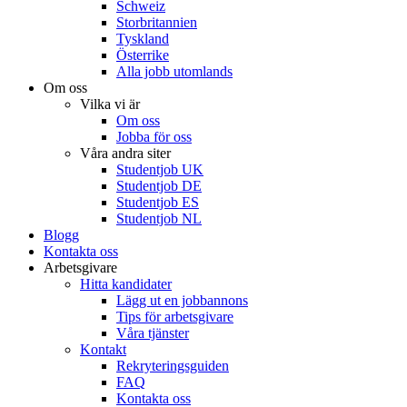
Schweiz
Storbritannien
Tyskland
Österrike
Alla jobb utomlands
Om oss
Vilka vi är
Om oss
Jobba för oss
Våra andra siter
Studentjob UK
Studentjob DE
Studentjob ES
Studentjob NL
Blogg
Kontakta oss
Arbetsgivare
Hitta kandidater
Lägg ut en jobbannons
Tips för arbetsgivare
Våra tjänster
Kontakt
Rekryteringsguiden
FAQ
Kontakta oss