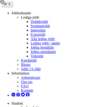
Jobbsökande
Lediga jobb
Deltidsjobb
Sommarjobb
Internship
Extrajobb
Alla lediga jobb
Lediga jobb | städer
Jobba hemifrån
Jobba utomlands
Volontär
Karriärråd
Blogg
Jobb 13-18år
Information
Arbetsgivare
Om oss
FAQ
Kontakt
Student