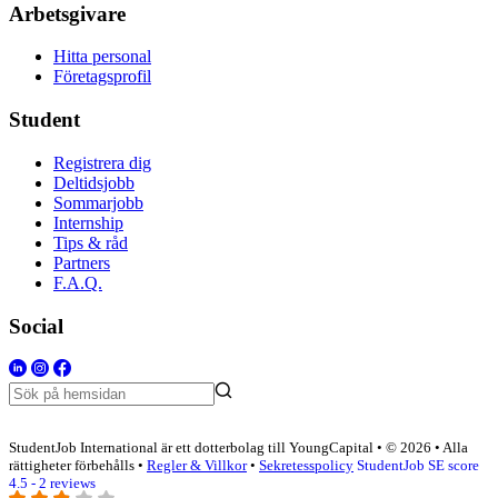
Arbetsgivare
Hitta personal
Företagsprofil
Student
Registrera dig
Deltidsjobb
Sommarjobb
Internship
Tips & råd
Partners
F.A.Q.
Social
StudentJob International är ett dotterbolag till YoungCapital • © 2026 • Alla
rättigheter förbehålls •
Regler & Villkor
•
Sekretesspolicy
StudentJob SE score
4.5 - 2 reviews