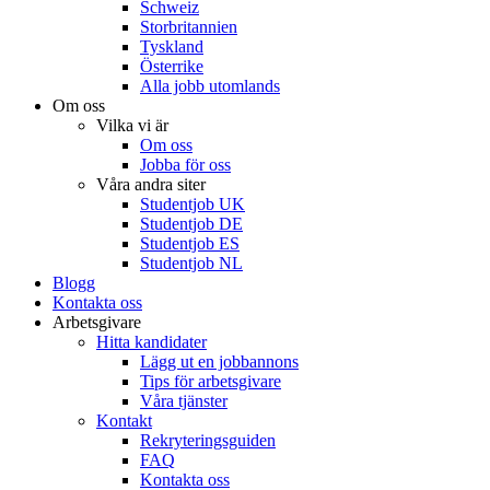
Schweiz
Storbritannien
Tyskland
Österrike
Alla jobb utomlands
Om oss
Vilka vi är
Om oss
Jobba för oss
Våra andra siter
Studentjob UK
Studentjob DE
Studentjob ES
Studentjob NL
Blogg
Kontakta oss
Arbetsgivare
Hitta kandidater
Lägg ut en jobbannons
Tips för arbetsgivare
Våra tjänster
Kontakt
Rekryteringsguiden
FAQ
Kontakta oss