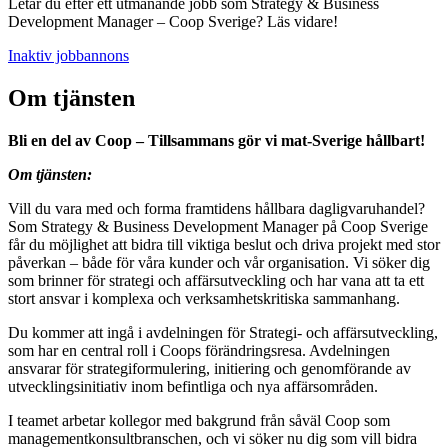
Letar du efter ett utmanande jobb som Strategy & Business
Development Manager – Coop Sverige? Läs vidare!
Inaktiv jobbannons
Om tjänsten
Bli en del av Coop – Tillsammans gör vi mat-Sverige hållbart!
Om tjänsten:
Vill du vara med och forma framtidens hållbara dagligvaruhandel?
Som Strategy & Business Development Manager på Coop Sverige
får du möjlighet att bidra till viktiga beslut och driva projekt med stor
påverkan – både för våra kunder och vår organisation. Vi söker dig
som brinner för strategi och affärsutveckling och har vana att ta ett
stort ansvar i komplexa och verksamhetskritiska sammanhang.
Du kommer att ingå i avdelningen för Strategi- och affärsutveckling,
som har en central roll i Coops förändringsresa. Avdelningen
ansvarar för strategiformulering, initiering och genomförande av
utvecklingsinitiativ inom befintliga och nya affärsområden.
I teamet arbetar kollegor med bakgrund från såväl Coop som
managementkonsultbranschen, och vi söker nu dig som vill bidra