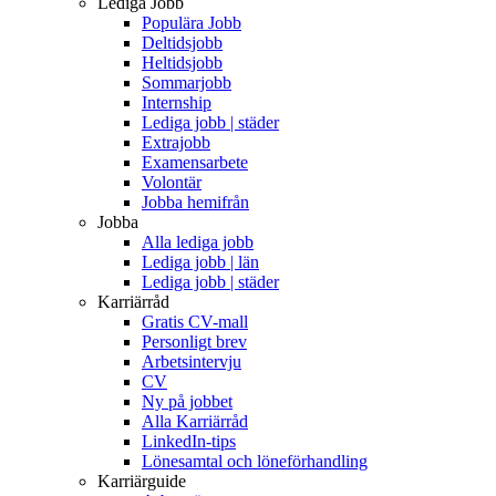
Lediga Jobb
Populära Jobb
Deltidsjobb
Heltidsjobb
Sommarjobb
Internship
Lediga jobb | städer
Extrajobb
Examensarbete
Volontär
Jobba hemifrån
Jobba
Alla lediga jobb
Lediga jobb | län
Lediga jobb | städer
Karriärråd
Gratis CV-mall
Personligt brev
Arbetsintervju
CV
Ny på jobbet
Alla Karriärråd
LinkedIn-tips
Lönesamtal och löneförhandling
Karriärguide