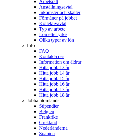
Arbetsrätt
Anställningsavtal
Inkomster och skatter
Förmåner på jobbet
Kollektivavtal
Typ av arbete
Lön efter yrke
Olika typer av lön
Info
FAQ
Kontakta oss
Information om åldrar
Hitta jobb 13 år
Hitta jobb 14 år
Hitta jobb 15 år
Hitta jobb 16 år
Hitta jobb 17 år
Hitta jobb 18 år
Jobba utomlands
Stipendier
Belgien
Frankrike
Grekland
Nederländerna
Spanien