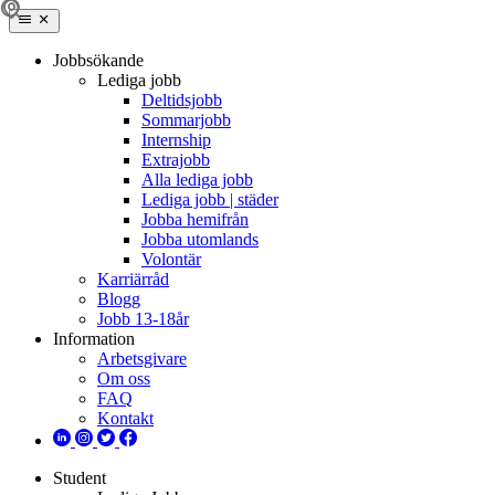
Jobbsökande
Lediga jobb
Deltidsjobb
Sommarjobb
Internship
Extrajobb
Alla lediga jobb
Lediga jobb | städer
Jobba hemifrån
Jobba utomlands
Volontär
Karriärråd
Blogg
Jobb 13-18år
Information
Arbetsgivare
Om oss
FAQ
Kontakt
Student