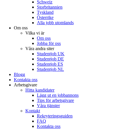
Schweiz
Storbritannien
Tyskland
Österrike
Alla jobb utomlands
Om oss
Vilka vi är
Om oss
Jobba för oss
Våra andra siter
Studentjob UK
Studentjob DE
Studentjob ES
Studentjob NL
Blogg
Kontakta oss
Arbetsgivare
Hitta kandidater
Lägg ut en jobbannons
Tips för arbetsgivare
Våra tjänster
Kontakt
Rekryteringsguiden
FAQ
Kontakta oss