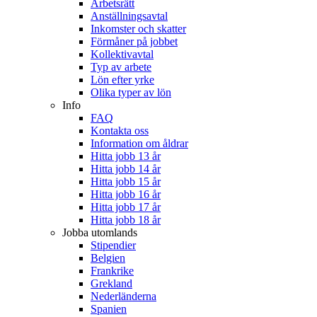
Arbetsrätt
Anställningsavtal
Inkomster och skatter
Förmåner på jobbet
Kollektivavtal
Typ av arbete
Lön efter yrke
Olika typer av lön
Info
FAQ
Kontakta oss
Information om åldrar
Hitta jobb 13 år
Hitta jobb 14 år
Hitta jobb 15 år
Hitta jobb 16 år
Hitta jobb 17 år
Hitta jobb 18 år
Jobba utomlands
Stipendier
Belgien
Frankrike
Grekland
Nederländerna
Spanien