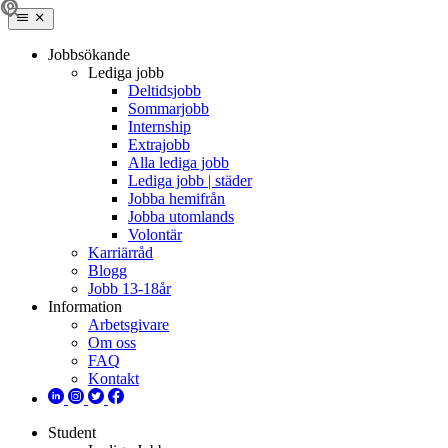
Jobbsökande
Lediga jobb
Deltidsjobb
Sommarjobb
Internship
Extrajobb
Alla lediga jobb
Lediga jobb | städer
Jobba hemifrån
Jobba utomlands
Volontär
Karriärråd
Blogg
Jobb 13-18år
Information
Arbetsgivare
Om oss
FAQ
Kontakt
Student