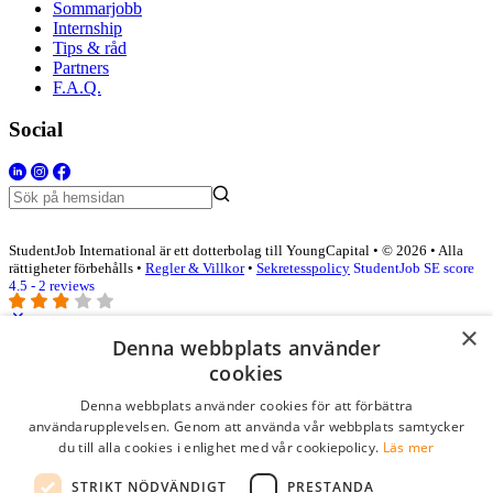
Sommarjobb
Internship
Tips & råd
Partners
F.A.Q.
Social
StudentJob International är ett dotterbolag till YoungCapital • © 2026 • Alla
rättigheter förbehålls •
Regler & Villkor
•
Sekretesspolicy
StudentJob SE score
4.5 - 2 reviews
×
Denna webbplats använder
Logga in som företag
cookies
Denna webbplats använder cookies för att förbättra
E-post
*
användarupplevelsen. Genom att använda vår webbplats samtycker
du till alla cookies i enlighet med vår cookiepolicy.
Läs mer
Lösenord
STRIKT NÖDVÄNDIGT
PRESTANDA