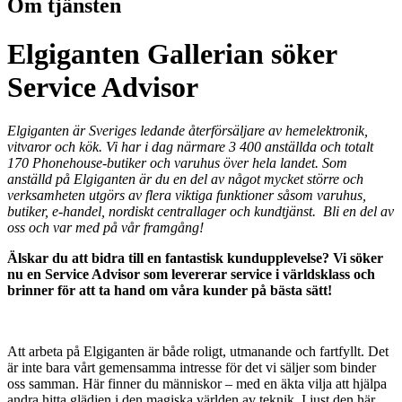
Om tjänsten
Elgiganten Gallerian söker
Service Advisor
Elgiganten är Sveriges ledande återförsäljare av hemelektronik,
vitvaror och kök. Vi har i dag närmare 3 400 anställda och totalt
170 Phonehouse-butiker och varuhus över hela landet. Som
anställd på Elgiganten är du en del av något mycket större och
verksamheten utgörs av flera viktiga funktioner såsom varuhus,
butiker, e-handel, nordiskt centrallager och kundtjänst. Bli en del av
oss och var med på vår framgång!
Älskar du att bidra till en fantastisk kundupplevelse? Vi söker
nu en Service Advisor som levererar service i världsklass och
brinner för att ta hand om våra kunder på bästa sätt!
Att arbeta på Elgiganten är både roligt, utmanande och fartfyllt. Det
är inte bara vårt gemensamma intresse för det vi säljer som binder
oss samman. Här finner du människor – med en äkta vilja att hjälpa
andra hitta glädjen i den magiska världen av teknik. I just den här