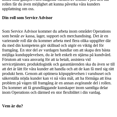
rollen får du även möjlighet att kunna påverka våra kunders
uppfattning om oss.
Din roll som Service Advisor
Som Service Advisor kommer du arbeta inom området Operations
som består av kassa, lager, support och merchandising. Det är en
varierande roll där du kommer arbeta med flera olika uppgifter där
du med din kompetens gör skillnad och utgör en viktig del för
framgång. En stor del av vardagen handlar om att skapa den bästa
möjliga kundupplevelsen, du är helt enkelt en stjärna på kundvård.
Förutom att vara ansvarig för att ta betalt, assistera vid
servicetjänster, produktlogistik och garantiärenden ska du även se till
att det är lätt för våra kunder att handla och att de kan få med sig rätt
produkt hem. Genom att optimera köpupplevelsen i varuhuset och
säkerställa nöjda kunder kan vi nå våra mål, att ha förmåga att lösa
problem på vägen till framgång är en annan avgörande del i rollen.
Du
kommer att få grundläggande kunskaper inom samtliga delar
inom Operations och därmed en stor flexibilitet i din vardag.
Vem är du?