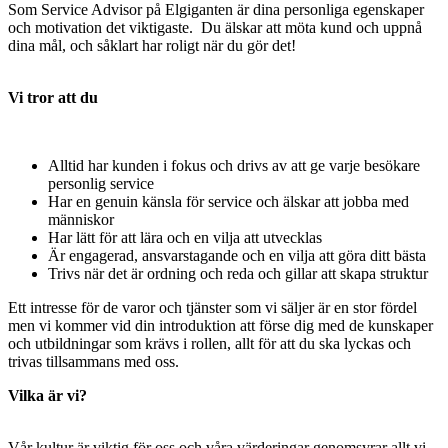
Som Service Advisor på Elgiganten är dina personliga egenskaper
och motivation det viktigaste. Du älskar att möta kund och uppnå
dina mål, och såklart har roligt när du gör det!
Vi tror att du
Alltid har kunden i fokus och drivs av att ge varje besökare
personlig service
Har en genuin känsla för service och älskar att jobba med
människor
Har lätt för att lära och en vilja att utvecklas
Är engagerad, ansvarstagande och en vilja att göra ditt bästa
Trivs när det är ordning och reda och gillar att skapa struktur
Ett intresse för de varor och tjänster som vi säljer är en stor fördel
men vi kommer vid din introduktion att förse dig med de kunskaper
och utbildningar som krävs i rollen, allt för att du ska lyckas och
trivas tillsammans med oss.
Vilka är vi?
Vår kultur är viktig för oss och våra värderingar genomsyrar allt vi