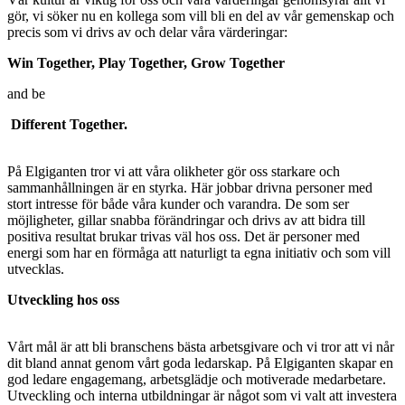
gör, vi söker nu en kollega som vill bli en del av vår gemenskap och
precis som vi drivs av och delar våra värderingar:
Win Together, Play Together, Grow Together
and be
Different Together.
På Elgiganten tror vi att våra olikheter gör oss starkare och
sammanhållningen är en styrka. Här jobbar drivna personer med
stort intresse för både våra kunder och varandra. De som ser
möjligheter, gillar snabba förändringar och drivs av att bidra till
positiva resultat brukar trivas väl hos oss. Det är personer med
energi som har en förmåga att naturligt ta egna initiativ och som vill
utvecklas.
Utveckling hos oss
Vårt mål är att bli branschens bästa arbetsgivare och vi tror att vi når
dit bland annat genom vårt goda ledarskap. På Elgiganten skapar en
god ledare engagemang, arbetsglädje och motiverade medarbetare.
Utveckling och interna utbildningar är något som vi valt att investera