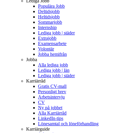
Lediga Jobb
Populära Jobb
Deltidsjobb
Heltidsjobb
Sommarjobb
Internship
Lediga jobb | städer
Extrajobb
Examensarbete
Volontär
Jobba hemifrån
Jobba
Alla lediga jobb
Lediga jobb | län
Lediga jobb | städer
Karriärråd
Gratis CV-mall
Personligt brev
Arbetsintervju
CV
Ny på jobbet
Alla Karriärråd
LinkedIn-tips
Lönesamtal och löneförhandling
Karriärguide