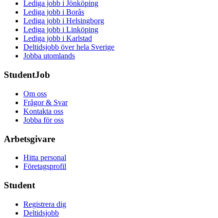
Lediga jobb i Jönköping
Lediga jobb i Borås
Lediga jobb i Helsingborg
Lediga jobb i Linköping
Lediga jobb i Karlstad
Deltidsjobb över hela Sverige
Jobba utomlands
StudentJob
Om oss
Frågor & Svar
Kontakta oss
Jobba för oss
Arbetsgivare
Hitta personal
Företagsprofil
Student
Registrera dig
Deltidsjobb