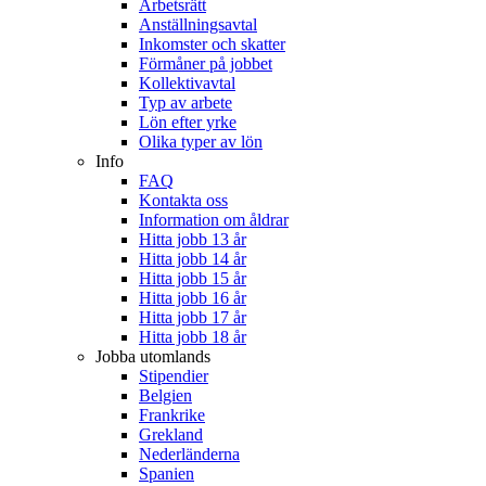
Arbetsrätt
Anställningsavtal
Inkomster och skatter
Förmåner på jobbet
Kollektivavtal
Typ av arbete
Lön efter yrke
Olika typer av lön
Info
FAQ
Kontakta oss
Information om åldrar
Hitta jobb 13 år
Hitta jobb 14 år
Hitta jobb 15 år
Hitta jobb 16 år
Hitta jobb 17 år
Hitta jobb 18 år
Jobba utomlands
Stipendier
Belgien
Frankrike
Grekland
Nederländerna
Spanien