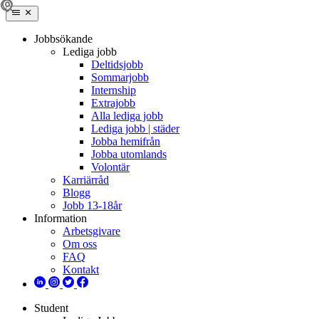
Jobbsökande
Lediga jobb
Deltidsjobb
Sommarjobb
Internship
Extrajobb
Alla lediga jobb
Lediga jobb | städer
Jobba hemifrån
Jobba utomlands
Volontär
Karriärråd
Blogg
Jobb 13-18år
Information
Arbetsgivare
Om oss
FAQ
Kontakt
Student