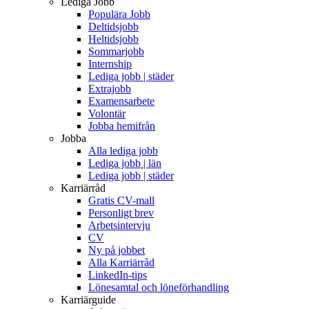
Lediga Jobb
Populära Jobb
Deltidsjobb
Heltidsjobb
Sommarjobb
Internship
Lediga jobb | städer
Extrajobb
Examensarbete
Volontär
Jobba hemifrån
Jobba
Alla lediga jobb
Lediga jobb | län
Lediga jobb | städer
Karriärråd
Gratis CV-mall
Personligt brev
Arbetsintervju
CV
Ny på jobbet
Alla Karriärråd
LinkedIn-tips
Lönesamtal och löneförhandling
Karriärguide