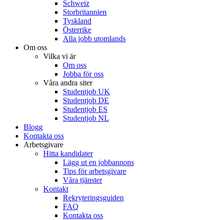
Schweiz
Storbritannien
Tyskland
Österrike
Alla jobb utomlands
Om oss
Vilka vi är
Om oss
Jobba för oss
Våra andra siter
Studentjob UK
Studentjob DE
Studentjob ES
Studentjob NL
Blogg
Kontakta oss
Arbetsgivare
Hitta kandidater
Lägg ut en jobbannons
Tips för arbetsgivare
Våra tjänster
Kontakt
Rekryteringsguiden
FAQ
Kontakta oss