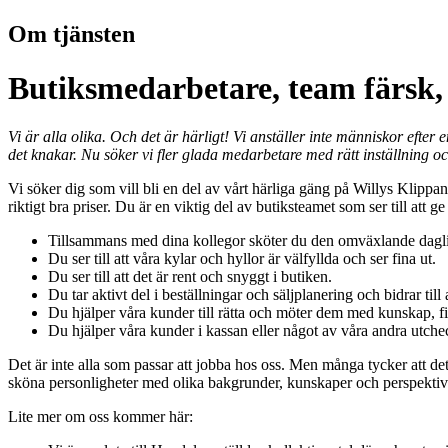
Om tjänsten
Butiksmedarbetare, team färsk,
Vi är alla olika. Och det är härligt! Vi anställer inte människor efter
det knakar. Nu söker vi fler glada medarbetare med rätt inställning och
Vi söker dig som vill bli en del av vårt härliga gäng på Willys Klippan 
riktigt bra priser. Du är en viktig del av butiksteamet som ser till at
Tillsammans med dina kollegor sköter du den omväxlande dagli
Du ser till att våra kylar och hyllor är välfyllda och ser fina ut.
Du ser till att det är rent och snyggt i butiken.
Du tar aktivt del i beställningar och säljplanering och bidrar til
Du hjälper våra kunder till rätta och möter dem med kunskap, fi
Du hjälper våra kunder i kassan eller något av våra andra utche
Det är inte alla som passar att jobba hos oss. Men många tycker att det 
sköna personligheter med olika bakgrunder, kunskaper och perspektiv
Lite mer om oss kommer här: