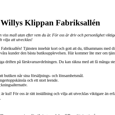
 Willys Klippan Fabriksallén
 en viss mall utan efter vem du är. För oss är driv och personlighet vikt
 vilja att utvecklas!
Fabriksallén! Tjänsten innebär kort och gott att du, tillsammans med dina
t ge våra kunder den bästa butiksupplevelsen. Här kommer lite mer om tjän
ga driften på färskvaruavdelningen. Du kan räkna med att få många ste
l att butiken når sina försäljnings- och lönsamhetsmål.
ngertoppskänsla och ett stort leende.
ckningsalternativ.
är kul! För oss är rätt inställning och vilja att utvecklas viktigare än e
.