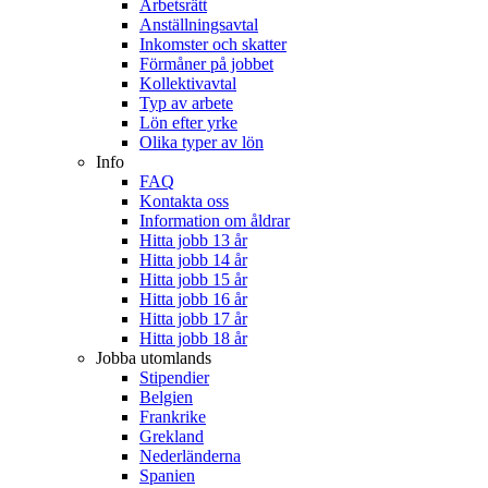
Arbetsrätt
Anställningsavtal
Inkomster och skatter
Förmåner på jobbet
Kollektivavtal
Typ av arbete
Lön efter yrke
Olika typer av lön
Info
FAQ
Kontakta oss
Information om åldrar
Hitta jobb 13 år
Hitta jobb 14 år
Hitta jobb 15 år
Hitta jobb 16 år
Hitta jobb 17 år
Hitta jobb 18 år
Jobba utomlands
Stipendier
Belgien
Frankrike
Grekland
Nederländerna
Spanien