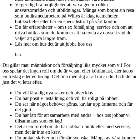
Vi ger dig bra möjligheter att växa genom olika
ansvarsområden och utbildningar. Många som börjat sin resa
som butiksmedarbetare på Willys är idag teamchefer,
butikschefer eller har en specialistroll på vårt kontor.
Du får erfarenheter – om t ex försäljning, service och om att
driva butik – som du kommer att ha nytta av oavsett vad du
väljer att göra längre fram.
Läs mer om hur det är att jobba hos oss
här.
Du gillar mat, människor och försäljning lika mycket som vi! För
oss spelar det ingen roll om du är vegan eller köttfantast, äter tacos
en fredag eller en tisdag. Det fina med dig är att du är du. Och det är
just det vi letar efter.
Du vill lära dig nya saker och utvecklas.
Du har positiv inställning och vill ha roligt på jobbet.
Du ser när något behöver göras, kavlar upp ärmarna och får
det gjort.
Du har lätt för att samarbeta med andra – hos oss jobbar vi
tillsammans som ett lag!
Det är en fördel om du har jobbat i butik eller med service,
men det är inte ett krav.
Du pratar, skriver och förstår svenska. Många av våra kunder