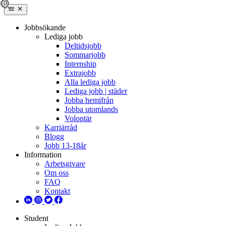
Jobbsökande
Lediga jobb
Deltidsjobb
Sommarjobb
Internship
Extrajobb
Alla lediga jobb
Lediga jobb | städer
Jobba hemifrån
Jobba utomlands
Volontär
Karriärråd
Blogg
Jobb 13-18år
Information
Arbetsgivare
Om oss
FAQ
Kontakt
Student