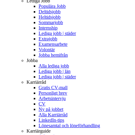
Lediga Jobb
Populära Jobb
Deltidsjobb
Heltidsjobb
Sommarjobb
Internship
Lediga jobb | städer
Extrajobb
Examensarbete
Volontär
Jobba hemifrån
Jobba
Alla lediga jobb
Lediga jobb | län
Lediga jobb | städer
Karriärråd
Gratis CV-mall
Personligt brev
Arbetsintervju
CV
Ny på jobbet
Alla Karriärråd
LinkedIn-tips
Lönesamtal och löneförhandling
Karriärguide