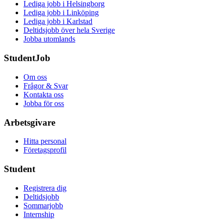
Lediga jobb i Helsingborg
Lediga jobb i Linköping
Lediga jobb i Karlstad
Deltidsjobb över hela Sverige
Jobba utomlands
StudentJob
Om oss
Frågor & Svar
Kontakta oss
Jobba för oss
Arbetsgivare
Hitta personal
Företagsprofil
Student
Registrera dig
Deltidsjobb
Sommarjobb
Internship