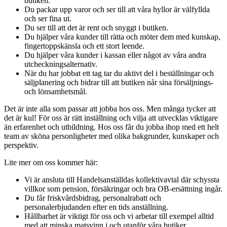
butiken.
Du packar upp varor och ser till att våra hyllor är välfyllda
och ser fina ut.
Du ser till att det är rent och snyggt i butiken.
Du hjälper våra kunder till rätta och möter dem med kunskap,
fingertoppskänsla och ett stort leende.
Du hjälper våra kunder i kassan eller något av våra andra
utcheckningsalternativ.
När du har jobbat ett tag tar du aktivt del i beställningar och
säljplanering och bidrar till att butiken når sina försäljnings-
och lönsamhetsmål.
Det är inte alla som passar att jobba hos oss. Men många tycker att
det är kul! För oss är rätt inställning och vilja att utvecklas viktigare
än erfarenhet och utbildning. Hos oss får du jobba ihop med ett helt
team av sköna personligheter med olika bakgrunder, kunskaper och
perspektiv.
Lite mer om oss kommer här:
Vi är ansluta till Handelsanställdas kollektivavtal där schyssta
villkor som pension, försäkringar och bra OB-ersättning ingår.
Du får friskvårdsbidrag, personalrabatt och
personalerbjudanden efter en tids anställning.
Hållbarhet är viktigt för oss och vi arbetar till exempel alltid
med att minska matsvinn i och utanför våra butiker.