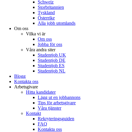
Schweiz
Storbritannien
Tyskland
Österrike
Alla jobb utomlands
Om oss
Vilka vi är
Om oss
Jobba för oss
Våra andra siter
Studentjob UK
Studentjob DE
Studentjob ES
Studentjob NL
Blogg
Kontakta oss
Arbetsgivare
Hitta kandidater
Lägg ut en jobbannons
Tips för arbetsgivare
Våra tjänster
Kontakt
Rekryteringsguiden
FAQ
Kontakta oss