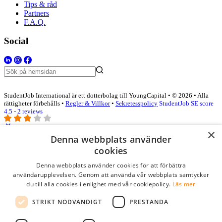
Tips & råd
Partners
F.A.Q.
Social
StudentJob International är ett dotterbolag till YoungCapital • © 2026 • Alla
rättigheter förbehålls •
Regler & Villkor
•
Sekretesspolicy
StudentJob SE score
4.5 - 2 reviews
×
Denna webbplats använder
Logga in som företag
cookies
Denna webbplats använder cookies för att förbättra
E-post
*
användarupplevelsen. Genom att använda vår webbplats samtycker
du till alla cookies i enlighet med vår cookiepolicy.
Läs mer
Lösenord
STRIKT NÖDVÄNDIGT
PRESTANDA
kom ihåg mig
glömt ditt lösenord?