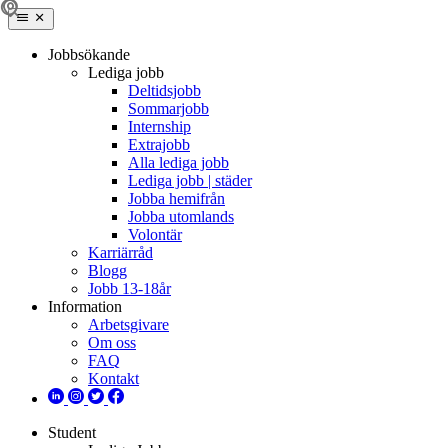
Jobbsökande
Lediga jobb
Deltidsjobb
Sommarjobb
Internship
Extrajobb
Alla lediga jobb
Lediga jobb | städer
Jobba hemifrån
Jobba utomlands
Volontär
Karriärråd
Blogg
Jobb 13-18år
Information
Arbetsgivare
Om oss
FAQ
Kontakt
Student