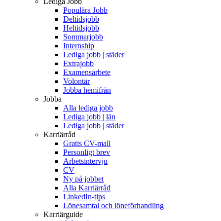
Lediga Jobb
Populära Jobb
Deltidsjobb
Heltidsjobb
Sommarjobb
Internship
Lediga jobb | städer
Extrajobb
Examensarbete
Volontär
Jobba hemifrån
Jobba
Alla lediga jobb
Lediga jobb | län
Lediga jobb | städer
Karriärråd
Gratis CV-mall
Personligt brev
Arbetsintervju
CV
Ny på jobbet
Alla Karriärråd
LinkedIn-tips
Lönesamtal och löneförhandling
Karriärguide