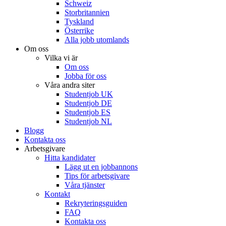
Schweiz
Storbritannien
Tyskland
Österrike
Alla jobb utomlands
Om oss
Vilka vi är
Om oss
Jobba för oss
Våra andra siter
Studentjob UK
Studentjob DE
Studentjob ES
Studentjob NL
Blogg
Kontakta oss
Arbetsgivare
Hitta kandidater
Lägg ut en jobbannons
Tips för arbetsgivare
Våra tjänster
Kontakt
Rekryteringsguiden
FAQ
Kontakta oss