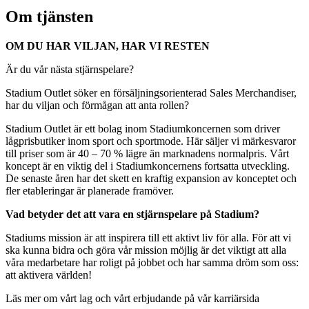
Om tjänsten
OM DU HAR VILJAN, HAR VI RESTEN
Är du vår nästa stjärnspelare?
Stadium Outlet söker en försäljningsorienterad Sales Merchandiser,
har du viljan och förmågan att anta rollen?
Stadium Outlet är ett bolag inom Stadiumkoncernen som driver
lågprisbutiker inom sport och sportmode. Här säljer vi märkesvaror
till priser som är 40 – 70 % lägre än marknadens normalpris. Vårt
koncept är en viktig del i Stadiumkoncernens fortsatta utveckling.
De senaste åren har det skett en kraftig expansion av konceptet och
fler etableringar är planerade framöver.
Vad betyder det att vara en stjärnspelare på Stadium?
Stadiums mission är att inspirera till ett aktivt liv för alla. För att vi
ska kunna bidra och göra vår mission möjlig är det viktigt att alla
våra medarbetare har roligt på jobbet och har samma dröm som oss:
att aktivera världen!
Läs mer om vårt lag och vårt erbjudande på vår karriärsida