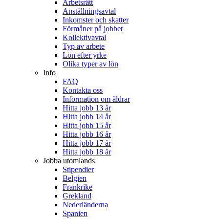
Arbetsrätt
Anställningsavtal
Inkomster och skatter
Förmåner på jobbet
Kollektivavtal
Typ av arbete
Lön efter yrke
Olika typer av lön
Info
FAQ
Kontakta oss
Information om åldrar
Hitta jobb 13 år
Hitta jobb 14 år
Hitta jobb 15 år
Hitta jobb 16 år
Hitta jobb 17 år
Hitta jobb 18 år
Jobba utomlands
Stipendier
Belgien
Frankrike
Grekland
Nederländerna
Spanien