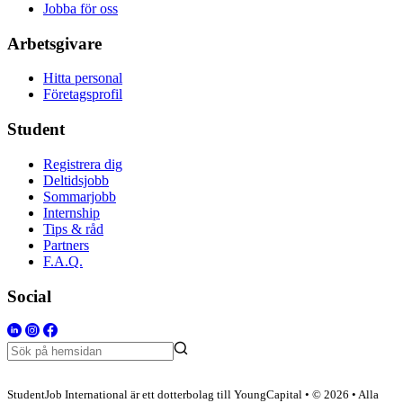
Jobba för oss
Arbetsgivare
Hitta personal
Företagsprofil
Student
Registrera dig
Deltidsjobb
Sommarjobb
Internship
Tips & råd
Partners
F.A.Q.
Social
StudentJob International är ett dotterbolag till YoungCapital • © 2026 • Alla