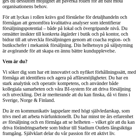
ges du dessutom möjlighet att påverka rollen för att bäst möta
organisationens behov.
För att lyckas i rollen krävs god förståelse för detaljhandeln och
förmågan att genomföra kvalitativa analyser som identifierar
försäljningspotential – både på lokal och övergripande nivå. Du
omsätter insikter till konkreta åtgärder i butik och på kontor, och
bidrar till att utveckla försäljningen genom att coacha region- och
butikschefer i mekanisk försäljning. Din helhetssyn på säljstyrning
är avgörande för att skapa en ännu bättre kundupplevelse.
Vem är du?
Vi söker dig som har ett innovativt och nyfiket förhållningssätt, med
förmåga att identifiera och agera på affärsmöjligheter. Du har en
stark analytisk och operativ kompetens, och använder både
kollegiala samarbeten och våra BI-system för att driva försäljning
och utveckling. Det är meriterande att du kan finska, då vi finns i
Sverige, Norge & Finland.
Du är en kommunikativ lagspelare med högt självledarskap, som
trivs med att arbeta tvärfunktionellt. Du har minst tre års erfarenhet
av försäljning och en förmåga att se helheten – vilket gör att du kan
driva förändringsarbete som bidrar till Stadium Outlets långsiktiga
framgång. Självklart delar du vår passion för ett aktivt liv.