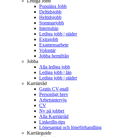
Lediga Jobb
Populära Jobb
Deltidsjobb
Heltidsjobb
Sommarjobb
Internship
Lediga jobb | städer
Extrajobb
Examensarbete
Volontär
Jobba hemifrån
Jobba
Alla lediga jobb
Lediga jobb | län
Lediga jobb | städer
Karriärråd
Gratis CV-mall
Personligt brev
Arbetsintervju
CV
Ny på jobbet
Alla Karriärråd
LinkedIn-tips
Lönesamtal och löneförhandling
Karriärguide