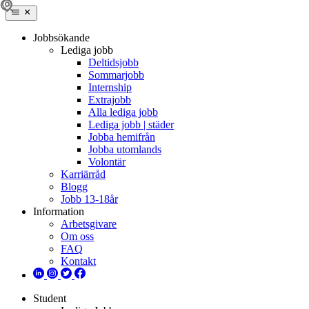
Jobbsökande
Lediga jobb
Deltidsjobb
Sommarjobb
Internship
Extrajobb
Alla lediga jobb
Lediga jobb | städer
Jobba hemifrån
Jobba utomlands
Volontär
Karriärråd
Blogg
Jobb 13-18år
Information
Arbetsgivare
Om oss
FAQ
Kontakt
Student