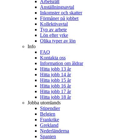
Arbetsrätt
Anställningsavtal
Inkomster och skatter
Förmåner på jobbet
Kollektivavtal
Typ av arbete
Lön efter yrke
Olika typer av lön
Info
FAQ
Kontakta oss
Information om åldrar
Hitta jobb 13 år
Hitta jobb 14 år
Hitta jobb 15 år
Hitta jobb 16 år
Hitta jobb 17 år
Hitta jobb 18 år
Jobba utomlands
Stipendier
Belgien
Frankrike
Grekland
Nederländerna
Spanien