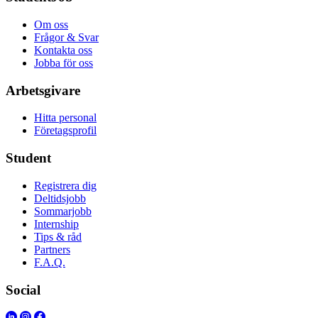
Om oss
Frågor & Svar
Kontakta oss
Jobba för oss
Arbetsgivare
Hitta personal
Företagsprofil
Student
Registrera dig
Deltidsjobb
Sommarjobb
Internship
Tips & råd
Partners
F.A.Q.
Social