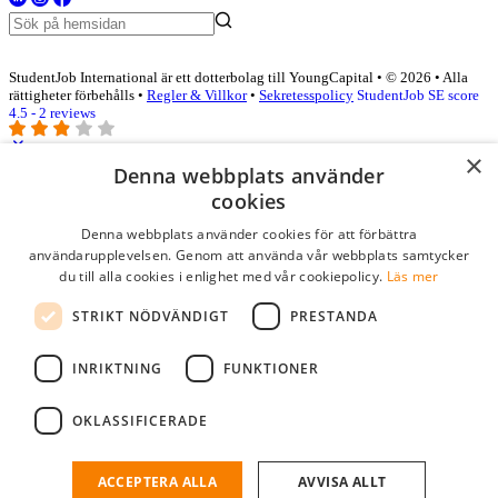
StudentJob International är ett dotterbolag till YoungCapital • © 2026 • Alla
rättigheter förbehålls •
Regler & Villkor
•
Sekretesspolicy
StudentJob SE score
4.5 - 2 reviews
×
Denna webbplats använder
Logga in som företag
cookies
Denna webbplats använder cookies för att förbättra
E-post
*
användarupplevelsen. Genom att använda vår webbplats samtycker
du till alla cookies i enlighet med vår cookiepolicy.
Läs mer
Lösenord
STRIKT NÖDVÄNDIGT
PRESTANDA
kom ihåg mig
glömt ditt lösenord?
logga in
INRIKTNING
FUNKTIONER
Kostnadsfri företagsprofil
OKLASSIFICERADE
Om du har företagskonto hos StudentJob SE, kan du enkelt logga in
och söka efter passande kandidater till ditt företag.
ACCEPTERA ALLA
AVVISA ALLT