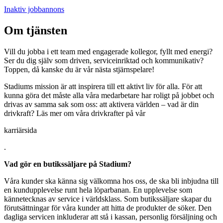
Inaktiv jobbannons
Om tjänsten
Vill du jobba i ett team med engagerade kollegor, fyllt med energi?
Ser du dig själv som driven, serviceinriktad och kommunikativ?
Toppen, då kanske du är vår nästa stjärnspelare!
Stadiums mission är att inspirera till ett aktivt liv för alla. För att
kunna göra det måste alla våra medarbetare har roligt på jobbet och
drivas av samma sak som oss: att aktivera världen – vad är din
drivkraft? Läs mer om våra drivkrafter på vår
karriärsida
.
Vad gör en butikssäljare på Stadium?
Våra kunder ska känna sig välkomna hos oss, de ska bli inbjudna till
en kundupplevelse runt hela löparbanan. En upplevelse som
kännetecknas av service i världsklass. Som butikssäljare skapar du
förutsättningar för våra kunder att hitta de produkter de söker. Den
dagliga servicen inkluderar att stå i kassan, personlig försäljning och