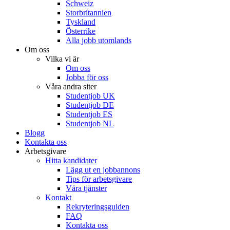
Schweiz
Storbritannien
Tyskland
Österrike
Alla jobb utomlands
Om oss
Vilka vi är
Om oss
Jobba för oss
Våra andra siter
Studentjob UK
Studentjob DE
Studentjob ES
Studentjob NL
Blogg
Kontakta oss
Arbetsgivare
Hitta kandidater
Lägg ut en jobbannons
Tips för arbetsgivare
Våra tjänster
Kontakt
Rekryteringsguiden
FAQ
Kontakta oss