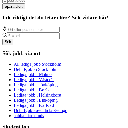
Spara alert
Inte riktigt det du letar efter? Sök vidare här!
Sök
Sök jobb via ort
All lediga jobb Stockholm
Deltidsjobb i Stockholm
Lediga jobb i Malmö
Lediga jobb i Västerås
Lediga jobb i Jönköping
Lediga jobb i Borås
Lediga jobb i Helsingborg
Lediga jobb i Linköping
Lediga jobb i Karlstad
Deltidsjobb över hela Sverige
Jobba utomlands
StudentJob