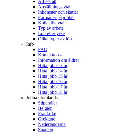
Arbetsrätt
Anställningsavtal
Inkomster och skatter
Förmåner på jobbet
Kollektivavtal
Typ av arbete
Lön efter yrke
Olika typer av lön
Info
FAQ
Kontakta oss
Information om åldrar
Hitta jobb 13 år
Hitta jobb 14 år
Hitta jobb 15 år
Hitta jobb 16 år
Hitta jobb 17 år
Hitta jobb 18 år
Jobba utomlands
Stipendier
Belgien
Frankrike
Grekland
Nederländerna
Spanien