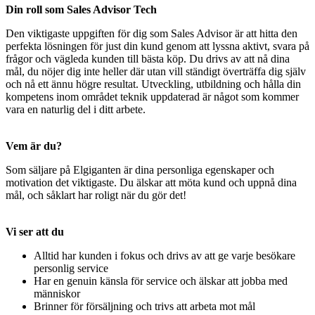
Din roll som Sales Advisor Tech
Den viktigaste uppgiften för dig som Sales Advisor är att hitta den
perfekta lösningen för just din kund genom att lyssna aktivt, svara på
frågor och vägleda kunden till bästa köp. Du drivs av att nå dina
mål, du nöjer dig inte heller där utan vill ständigt överträffa dig själv
och nå ett ännu högre resultat. Utveckling, utbildning och hålla din
kompetens inom området teknik uppdaterad är något som kommer
vara en naturlig del i ditt arbete.
Vem är du?
Som säljare på Elgiganten är dina personliga egenskaper och
motivation det viktigaste. Du älskar att möta kund och uppnå dina
mål, och såklart har roligt när du gör det!
Vi ser att du
Alltid har kunden i fokus och drivs av att ge varje besökare
personlig service
Har en genuin känsla för service och älskar att jobba med
människor
Brinner för försäljning och trivs att arbeta mot mål