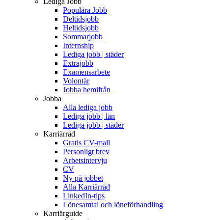
Lediga Jobb
Populära Jobb
Deltidsjobb
Heltidsjobb
Sommarjobb
Internship
Lediga jobb | städer
Extrajobb
Examensarbete
Volontär
Jobba hemifrån
Jobba
Alla lediga jobb
Lediga jobb | län
Lediga jobb | städer
Karriärråd
Gratis CV-mall
Personligt brev
Arbetsintervju
CV
Ny på jobbet
Alla Karriärråd
LinkedIn-tips
Lönesamtal och löneförhandling
Karriärguide