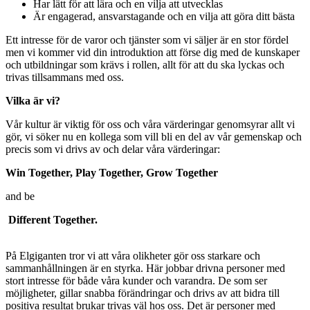
Har lätt för att lära och en vilja att utvecklas
Är engagerad, ansvarstagande och en vilja att göra ditt bästa
Ett intresse för de varor och tjänster som vi säljer är en stor fördel
men vi kommer vid din introduktion att förse dig med de kunskaper
och utbildningar som krävs i rollen, allt för att du ska lyckas och
trivas tillsammans med oss.
Vilka är vi?
Vår kultur är viktig för oss och våra värderingar genomsyrar allt vi
gör, vi söker nu en kollega som vill bli en del av vår gemenskap och
precis som vi drivs av och delar våra värderingar:
Win Together, Play Together, Grow Together
and be
Different Together.
På Elgiganten tror vi att våra olikheter gör oss starkare och
sammanhållningen är en styrka. Här jobbar drivna personer med
stort intresse för både våra kunder och varandra. De som ser
möjligheter, gillar snabba förändringar och drivs av att bidra till
positiva resultat brukar trivas väl hos oss. Det är personer med