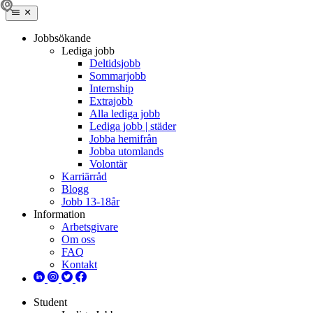
Jobbsökande
Lediga jobb
Deltidsjobb
Sommarjobb
Internship
Extrajobb
Alla lediga jobb
Lediga jobb | städer
Jobba hemifrån
Jobba utomlands
Volontär
Karriärråd
Blogg
Jobb 13-18år
Information
Arbetsgivare
Om oss
FAQ
Kontakt
Student