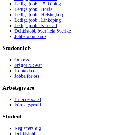
Lediga jobb i Jönköping
Lediga jobb i Borås
Lediga jobb i Helsingborg
Lediga jobb i Linköping
Lediga jobb i Karlstad
Deltidsjobb över hela Sverige
Jobba utomlands
StudentJob
Om oss
Frågor & Svar
Kontakta oss
Jobba för oss
Arbetsgivare
Hitta personal
Företagsprofil
Student
Registrera dig
Deltidsjobb