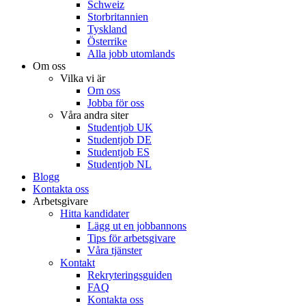
Schweiz
Storbritannien
Tyskland
Österrike
Alla jobb utomlands
Om oss
Vilka vi är
Om oss
Jobba för oss
Våra andra siter
Studentjob UK
Studentjob DE
Studentjob ES
Studentjob NL
Blogg
Kontakta oss
Arbetsgivare
Hitta kandidater
Lägg ut en jobbannons
Tips för arbetsgivare
Våra tjänster
Kontakt
Rekryteringsguiden
FAQ
Kontakta oss