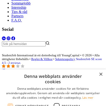
Sommarjobb
Internship
Tips & råd
Partners
F.A.Q.
Social
StudentJob International är ett dotterbolag till YoungCapital • © 2026 • Alla
rättigheter förbehålls •
Regler & Villkor
•
Sekretesspolicy
StudentJob SE score
4.5 - 2 reviews
×
Denna webbplats använder
Logga in som företag
cookies
Denna webbplats använder cookies för att förbättra
E-post
*
användarupplevelsen. Genom att använda vår webbplats samtycker
du till alla cookies i enlighet med vår cookiepolicy.
Läs mer
Lösenord