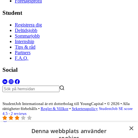
Företagsprofil
Student
Registrera dig
Deltidsjobb
Sommarjobb
Internship
Tips & råd
Partners
F.A.Q.
Social
StudentJob International är ett dotterbolag till YoungCapital • © 2026 • Alla
rättigheter förbehålls •
Regler & Villkor
•
Sekretesspolicy
StudentJob SE score
4.5 - 2 reviews
×
Denna webbplats använder
Logga in som företag