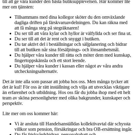
till att ge våra kunder den bästa butiksupplevelsen. Här kommer lite
mer om tjänsten:
Tillsammans med dina kollegor sköter du den omväxlande
dagliga driften på färskvaruavdelningen. Du kan räkna med
att få många steg på stegräknaren!
Du ser till att våra kylar och hyllor är välfyllda och ser fina ut.
Du ser till att det är rent och snyggt i butiken.
Du tar aktivt del i beställningar och säljplanering och bidrar
till att butiken når sina försäljnings- och lönsamhetsmål.
Du hjälper våra kunder till rätta och möter dem med kunskap,
fingertoppskänsla och ett stort leende.
Du hjälper våra kunder i kassan eller något av våra andra
utcheckningsalternativ.
Det är inte alla som passar att jobba hos oss. Men många tycker att
det är kul! För oss är rätt inställning och vilja att utvecklas viktigare
än erfarenhet och utbildning. Hos oss får du jobba ihop med ett helt
team av sköna personligheter med olika bakgrunder, kunskaper och
perspektiv.
Lite mer om oss kommer här:
Vi är ansluta till Handelsanställdas kollektivavtal där schyssta
villkor som pension, försäkringar och bra OB-ersättning ingår.
Du får friskvårdsbidrag, personalrabatt och