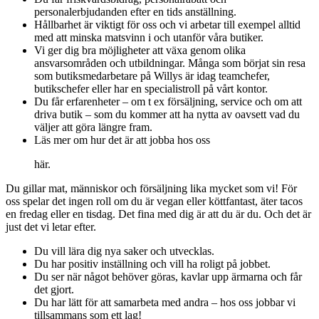
personalerbjudanden efter en tids anställning.
Hållbarhet är viktigt för oss och vi arbetar till exempel alltid
med att minska matsvinn i och utanför våra butiker.
Vi ger dig bra möjligheter att växa genom olika
ansvarsområden och utbildningar. Många som börjat sin resa
som butiksmedarbetare på Willys är idag teamchefer,
butikschefer eller har en specialistroll på vårt kontor.
Du får erfarenheter – om t ex försäljning, service och om att
driva butik – som du kommer att ha nytta av oavsett vad du
väljer att göra längre fram.
Läs mer om hur det är att jobba hos oss
här.
Du gillar mat, människor och försäljning lika mycket som vi! För
oss spelar det ingen roll om du är vegan eller köttfantast, äter tacos
en fredag eller en tisdag. Det fina med dig är att du är du. Och det är
just det vi letar efter.
Du vill lära dig nya saker och utvecklas.
Du har positiv inställning och vill ha roligt på jobbet.
Du ser när något behöver göras, kavlar upp ärmarna och får
det gjort.
Du har lätt för att samarbeta med andra – hos oss jobbar vi
tillsammans som ett lag!