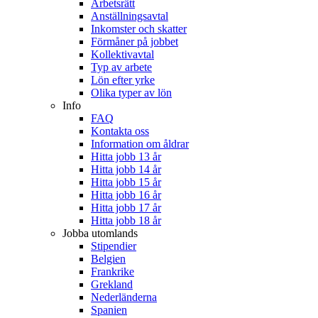
Arbetsrätt
Anställningsavtal
Inkomster och skatter
Förmåner på jobbet
Kollektivavtal
Typ av arbete
Lön efter yrke
Olika typer av lön
Info
FAQ
Kontakta oss
Information om åldrar
Hitta jobb 13 år
Hitta jobb 14 år
Hitta jobb 15 år
Hitta jobb 16 år
Hitta jobb 17 år
Hitta jobb 18 år
Jobba utomlands
Stipendier
Belgien
Frankrike
Grekland
Nederländerna
Spanien