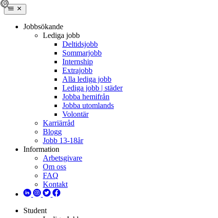
Jobbsökande
Lediga jobb
Deltidsjobb
Sommarjobb
Internship
Extrajobb
Alla lediga jobb
Lediga jobb | städer
Jobba hemifrån
Jobba utomlands
Volontär
Karriärråd
Blogg
Jobb 13-18år
Information
Arbetsgivare
Om oss
FAQ
Kontakt
Student