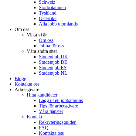
Schweiz
Storbritannien
Tyskland
Österrike
Alla jobb utomlands
Om oss
Vilka vi är
Om oss
Jobba för oss
Våra andra siter
Studentjob UK
Studentjob DE
Studentjob ES
Studentjob NL
Blogg
Kontakta oss
Arbetsgivare
Hitta kandidater
Lägg ut en jobbannons
Tips för arbetsgivare
Våra tjänster
Kontakt
Rekryteringsguiden
FAQ
Kontakta oss