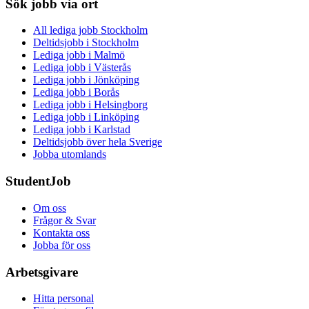
Sök jobb via ort
All lediga jobb Stockholm
Deltidsjobb i Stockholm
Lediga jobb i Malmö
Lediga jobb i Västerås
Lediga jobb i Jönköping
Lediga jobb i Borås
Lediga jobb i Helsingborg
Lediga jobb i Linköping
Lediga jobb i Karlstad
Deltidsjobb över hela Sverige
Jobba utomlands
StudentJob
Om oss
Frågor & Svar
Kontakta oss
Jobba för oss
Arbetsgivare
Hitta personal