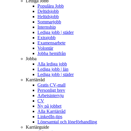
Lediga Jobb
Populära Jobb
Deltidsjobb
Heltidsjobb
Sommarjobb
Internship
Lediga jobb | städer
Extrajobb
Examensarbete
Volontär
Jobba hemifrån
Jobba
Alla lediga jobb
Lediga jobb | län
Lediga jobb | städer
Karriärråd
Gratis CV-mall
Personligt brev
Arbetsintervju
CV
Ny på jobbet
Alla Karriärråd
LinkedIn-tips
Lönesamtal och löneförhandling
Karriärguide