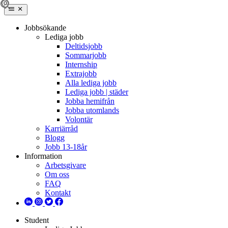
Jobbsökande
Lediga jobb
Deltidsjobb
Sommarjobb
Internship
Extrajobb
Alla lediga jobb
Lediga jobb | städer
Jobba hemifrån
Jobba utomlands
Volontär
Karriärråd
Blogg
Jobb 13-18år
Information
Arbetsgivare
Om oss
FAQ
Kontakt
Student