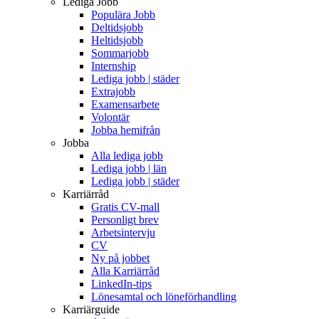
Lediga Jobb
Populära Jobb
Deltidsjobb
Heltidsjobb
Sommarjobb
Internship
Lediga jobb | städer
Extrajobb
Examensarbete
Volontär
Jobba hemifrån
Jobba
Alla lediga jobb
Lediga jobb | län
Lediga jobb | städer
Karriärråd
Gratis CV-mall
Personligt brev
Arbetsintervju
CV
Ny på jobbet
Alla Karriärråd
LinkedIn-tips
Lönesamtal och löneförhandling
Karriärguide