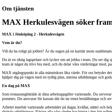
Om tjänsten
MAX Herkulesvägen söker framti
MAX i Jönköping 2 - Herkulesvägen
Vem är du?
Vill du ha roligt på jobbet? Är du sugen på en karriär inom snabbmatsbr
Du är en riktig lagspelare och tycker om att jobba i team. Du ser dig s
team är något du trivs bra med, och du delar våra värderingar mod, 
MAX utgångspunkt är alla människors lika värde. För oss betyder det l
hjälper dig på vägen med en tydlig plan, interna utbildningar och god
En dag på MAX
Som restaurangbiträde är dina arbetsuppgifter varierande. Du serverar vår
pommes. Du ansvarar för kassan där du tar emot beställningar och ser til
Arbetet innebär varierande arbetstider på dagar, kvällar, nätter och he
digitala utbildningar. Nästan alla våra chefer har börjat i den här rollen