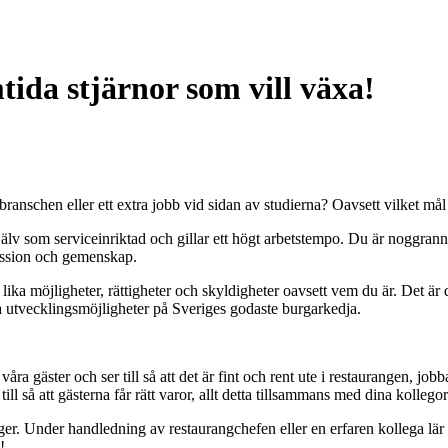
da stjärnor som vill växa!
anschen eller ett extra jobb vid sidan av studierna? Oavsett vilket mål d
jälv som serviceinriktad och gillar ett högt arbetstempo. Du är noggrann
passion och gemenskap.
ika möjligheter, rättigheter och skyldigheter oavsett vem du är. Det är
a utvecklingsmöjligheter på Sveriges godaste burgarkedja.
a gäster och ser till så att det är fint och rent ute i restaurangen, jobb
l så att gästerna får rätt varor, allt detta tillsammans med dina kollegor
lger. Under handledning av restaurangchefen eller en erfaren kollega lär
!