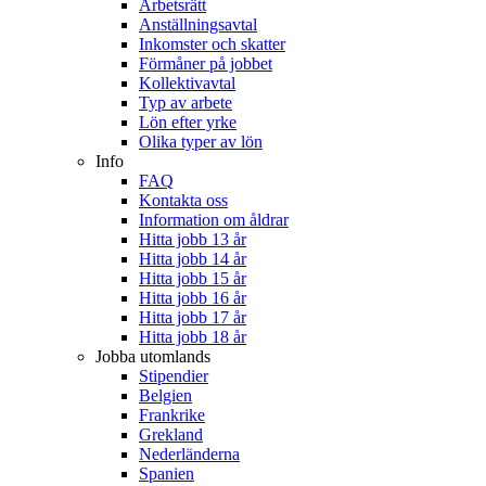
Arbetsrätt
Anställningsavtal
Inkomster och skatter
Förmåner på jobbet
Kollektivavtal
Typ av arbete
Lön efter yrke
Olika typer av lön
Info
FAQ
Kontakta oss
Information om åldrar
Hitta jobb 13 år
Hitta jobb 14 år
Hitta jobb 15 år
Hitta jobb 16 år
Hitta jobb 17 år
Hitta jobb 18 år
Jobba utomlands
Stipendier
Belgien
Frankrike
Grekland
Nederländerna
Spanien