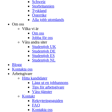
Schweiz
Storbritannien
Tyskland
Österrike
Alla jobb utomlands
Om oss
Vilka vi är
Om oss
Jobba för oss
Våra andra siter
Studentjob UK
Studentjob DE
Studentjob ES
Studentjob NL
Blogg
Kontakta oss
Arbetsgivare
Hitta kandidater
Lägg ut en jobbannons
Tips för arbetsgivare
Våra tjänster
Kontakt
Rekryteringsguiden
FAQ
Kontakta oss