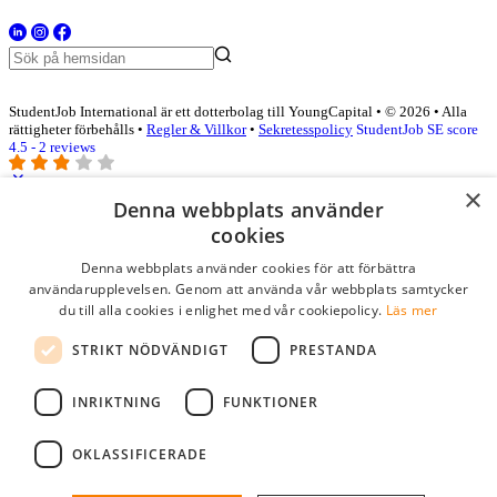
StudentJob International är ett dotterbolag till YoungCapital • © 2026 • Alla
rättigheter förbehålls •
Regler & Villkor
•
Sekretesspolicy
StudentJob SE score
4.5 - 2 reviews
×
Denna webbplats använder
Logga in som företag
cookies
Denna webbplats använder cookies för att förbättra
E-post
*
användarupplevelsen. Genom att använda vår webbplats samtycker
du till alla cookies i enlighet med vår cookiepolicy.
Läs mer
Lösenord
STRIKT NÖDVÄNDIGT
PRESTANDA
kom ihåg mig
glömt ditt lösenord?
logga in
INRIKTNING
FUNKTIONER
Kostnadsfri företagsprofil
OKLASSIFICERADE
Om du har företagskonto hos StudentJob SE, kan du enkelt logga in