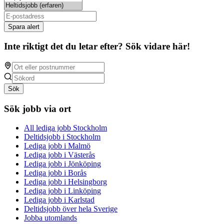
Spara alert
Inte riktigt det du letar efter? Sök vidare här!
Sök
Sök jobb via ort
All lediga jobb Stockholm
Deltidsjobb i Stockholm
Lediga jobb i Malmö
Lediga jobb i Västerås
Lediga jobb i Jönköping
Lediga jobb i Borås
Lediga jobb i Helsingborg
Lediga jobb i Linköping
Lediga jobb i Karlstad
Deltidsjobb över hela Sverige
Jobba utomlands