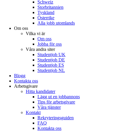
Schweiz
Storbritannien
Tyskland
Österrike
Alla jobb utomlands
Om oss
Vilka vi är
Om oss
Jobba för oss
Våra andra siter
Studentjob UK
Studentjob DE
Studentjob ES
Studentjob NL
Blogg
Kontakta oss
Arbetsgivare
Hitta kandidater
Lägg ut en jobbannons
Tips för arbetsgivare
Våra tjänster
Kontakt
Rekryteringsguiden
FAQ
Kontakta oss