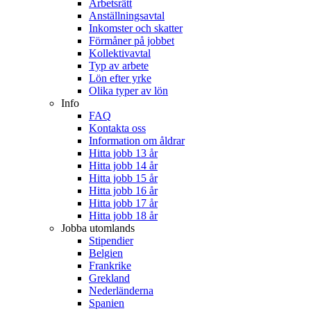
Arbetsrätt
Anställningsavtal
Inkomster och skatter
Förmåner på jobbet
Kollektivavtal
Typ av arbete
Lön efter yrke
Olika typer av lön
Info
FAQ
Kontakta oss
Information om åldrar
Hitta jobb 13 år
Hitta jobb 14 år
Hitta jobb 15 år
Hitta jobb 16 år
Hitta jobb 17 år
Hitta jobb 18 år
Jobba utomlands
Stipendier
Belgien
Frankrike
Grekland
Nederländerna
Spanien