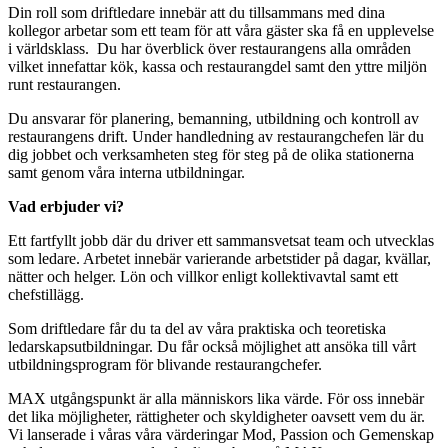
Din roll som driftledare innebär att du tillsammans med dina
kollegor arbetar som ett team för att våra gäster ska få en upplevelse
i världsklass. Du har överblick över restaurangens alla områden
vilket innefattar kök, kassa och restaurangdel samt den yttre miljön
runt restaurangen.
Du ansvarar för planering, bemanning, utbildning och kontroll av
restaurangens drift. Under handledning av restaurangchefen lär du
dig jobbet och verksamheten steg för steg på de olika stationerna
samt genom våra interna utbildningar.
Vad erbjuder vi?
Ett fartfyllt jobb där du driver ett sammansvetsat team och utvecklas
som ledare. Arbetet innebär varierande arbetstider på dagar, kvällar,
nätter och helger. Lön och villkor enligt kollektivavtal samt ett
chefstillägg.
Som driftledare får du ta del av våra praktiska och teoretiska
ledarskapsutbildningar. Du får också möjlighet att ansöka till vårt
utbildningsprogram för blivande restaurangchefer.
MAX utgångspunkt är alla människors lika värde. För oss innebär
det lika möjligheter, rättigheter och skyldigheter oavsett vem du är.
Vi lanserade i våras våra värderingar Mod, Passion och Gemenskap