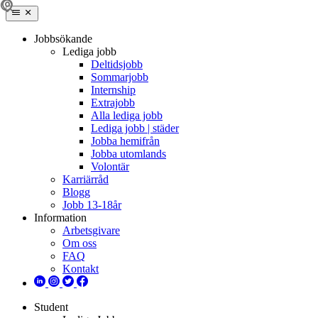
Jobbsökande
Lediga jobb
Deltidsjobb
Sommarjobb
Internship
Extrajobb
Alla lediga jobb
Lediga jobb | städer
Jobba hemifrån
Jobba utomlands
Volontär
Karriärråd
Blogg
Jobb 13-18år
Information
Arbetsgivare
Om oss
FAQ
Kontakt
Student