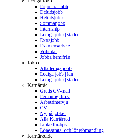
Lediga Jobb
Populära Jobb
Deltidsjobb
Heltidsjobb
Sommarjobb
Internship
Lediga jobb | städer
Extrajobb
Examensarbete
Volontär
Jobba hemifrån
Jobba
Alla lediga jobb
Lediga jobb | län
Lediga jobb | städer
Karriärråd
Gratis CV-mall
Personligt brev
Arbetsintervju
CV
Ny på jobbet
Alla Karriärråd
LinkedIn-tips
Lönesamtal och löneförhandling
Karriärguide