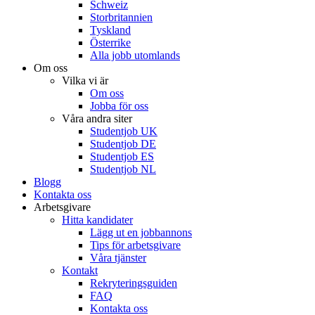
Schweiz
Storbritannien
Tyskland
Österrike
Alla jobb utomlands
Om oss
Vilka vi är
Om oss
Jobba för oss
Våra andra siter
Studentjob UK
Studentjob DE
Studentjob ES
Studentjob NL
Blogg
Kontakta oss
Arbetsgivare
Hitta kandidater
Lägg ut en jobbannons
Tips för arbetsgivare
Våra tjänster
Kontakt
Rekryteringsguiden
FAQ
Kontakta oss