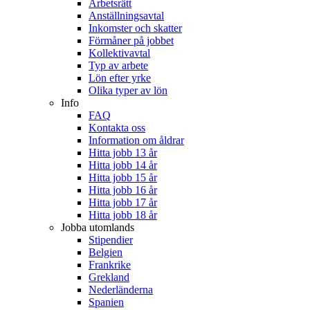
Arbetsrätt
Anställningsavtal
Inkomster och skatter
Förmåner på jobbet
Kollektivavtal
Typ av arbete
Lön efter yrke
Olika typer av lön
Info
FAQ
Kontakta oss
Information om åldrar
Hitta jobb 13 år
Hitta jobb 14 år
Hitta jobb 15 år
Hitta jobb 16 år
Hitta jobb 17 år
Hitta jobb 18 år
Jobba utomlands
Stipendier
Belgien
Frankrike
Grekland
Nederländerna
Spanien