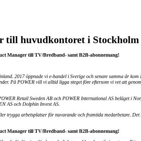
till huvudkontoret i Stockholm
duct Manager till TV/Bredband- samt B2B-abonnemang!
Finland. 2017 öppnade vi e-handel i Sverige och senare samma år ko
r. På POWER vill vi alltid ligga steget före eftersom vi vet att genomt
v POWER Retail Sweden AB och POWER International AS beläget i No
EN AS och Dolphin Invest AS.
äller trygga arbetsplatser för nuvarande och framtida medarbetare. De
duct Manager till TV/Bredband- samt B2B-abonnemang!