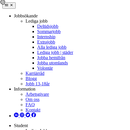
Jobbsökande
Lediga jobb
Deltidsjobb
Sommarjobb
Internship
Extrajobb
Alla lediga jobb
Lediga jobb | städer
Jobba hemifrån
Jobba utomlands
Volontär
Karriärråd
Blogg
Jobb 13-18år
Information
Arbetsgivare
Om oss
FAQ
Kontakt
Student