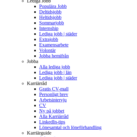
Lediga Jobb
Populära Jobb
Deltidsjobb
Heltidsjobb
Sommarjobb
Internship
Lediga jobb | städer
Extrajobb
Examensarbete
Volontär
Jobba hemifrån
Jobba
Alla lediga jobb
Lediga jobb | län
Lediga jobb | städer
Karriärråd
Gratis CV-mall
Personligt brev
Arbetsintervju
CV
Ny på jobbet
Alla Karriärråd
LinkedIn-tips
Lönesamtal och löneförhandling
Karriärguide