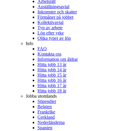
Arbetsrätt
Anställningsavtal
Inkomster och skatter
Förmåner på jobbet
Kollektivavtal
Typ av arbete
Lön efter yrke
Olika typer av lön
Info
FAQ
Kontakta oss
Information om åldrar
Hitta jobb 13 år
Hitta jobb 14 år
Hitta jobb 15 år
Hitta jobb 16 år
Hitta jobb 17 år
Hitta jobb 18 år
Jobba utomlands
Stipendier
Belgien
Frankrike
Grekland
Nederländerna
Spanien