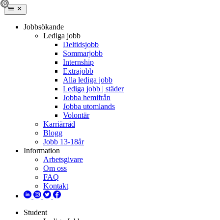
Jobbsökande
Lediga jobb
Deltidsjobb
Sommarjobb
Internship
Extrajobb
Alla lediga jobb
Lediga jobb | städer
Jobba hemifrån
Jobba utomlands
Volontär
Karriärråd
Blogg
Jobb 13-18år
Information
Arbetsgivare
Om oss
FAQ
Kontakt
Student