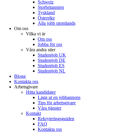
Schweiz
Storbritannien
Tyskland
Österrike
Alla jobb utomlands
Om oss
Vilka vi är
Om oss
Jobba för oss
Våra andra siter
Studentjob UK
Studentjob DE
Studentjob ES
Studentjob NL
Blogg
Kontakta oss
Arbetsgivare
Hitta kandidater
Lägg ut en jobbannons
Tips för arbetsgivare
Våra tjänster
Kontakt
Rekryteringsguiden
FAQ
Kontakta oss