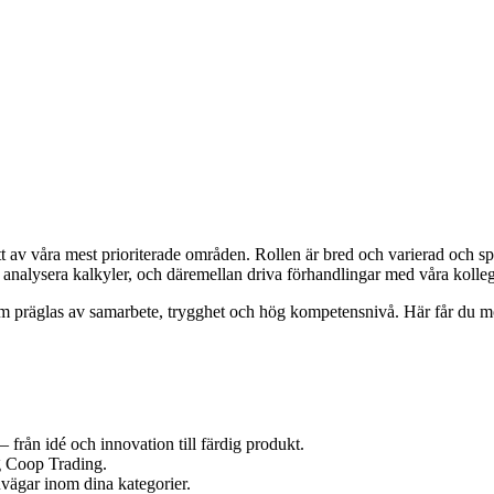
ett av våra mest prioriterade områden. Rollen är bred och varierad och 
h analysera kalkyler, och däremellan driva förhandlingar med våra koll
som präglas av samarbete, trygghet och hög kompetensnivå. Här får du mö
från idé och innovation till färdig produkt.
g Coop Trading.
uvägar inom dina kategorier.