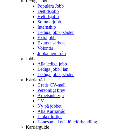
Lediga Jobb
Populära Jobb
Deltidsjobb
Heltidsjobb
Sommarjobb
Internship
Lediga jobb | städer
Extrajobb
Examensarbete
Volontär
Jobba hemifrån
Jobba
Alla lediga jobb
Lediga jobb | län
Lediga jobb | städer
Karriärråd
Gratis CV-mall
Personligt brev
Arbetsintervju
CV
Ny på jobbet
Alla Karriärråd
LinkedIn-tips
Lönesamtal och löneförhandling
Karriärguide