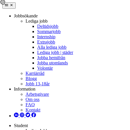
Jobbsökande
Lediga jobb
Deltidsjobb
Sommarjobb
Internship
Extrajobb
Alla lediga jobb
Lediga jobb | städer
Jobba hemifrån
Jobba utomlands
Volontär
Karriärråd
Blogg
Jobb 13-18år
Information
Arbetsgivare
Om oss
FAQ
Kontakt
Student