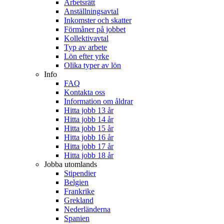
Arbetsrätt
Anställningsavtal
Inkomster och skatter
Förmåner på jobbet
Kollektivavtal
Typ av arbete
Lön efter yrke
Olika typer av lön
Info
FAQ
Kontakta oss
Information om åldrar
Hitta jobb 13 år
Hitta jobb 14 år
Hitta jobb 15 år
Hitta jobb 16 år
Hitta jobb 17 år
Hitta jobb 18 år
Jobba utomlands
Stipendier
Belgien
Frankrike
Grekland
Nederländerna
Spanien