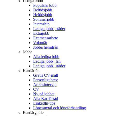
Lediga Jobb
Populära Jobb
Deltidsjobb
Heltidsjobb
Sommarjobb
Internship
Lediga jobb | städer
Extrajobb
Examensarbete
Volontär
Jobba hemifrån
Jobba
Alla lediga jobb
Lediga jobb | län
Lediga jobb | städer
Karriärråd
Gratis CV-mall
Personligt brev
Arbetsintervju
CV
Ny på jobbet
Alla Karriärråd
LinkedIn-tips
Lönesamtal och löneförhandling
Karriärguide