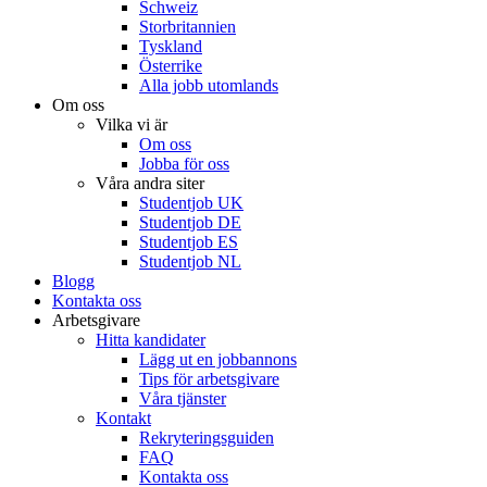
Schweiz
Storbritannien
Tyskland
Österrike
Alla jobb utomlands
Om oss
Vilka vi är
Om oss
Jobba för oss
Våra andra siter
Studentjob UK
Studentjob DE
Studentjob ES
Studentjob NL
Blogg
Kontakta oss
Arbetsgivare
Hitta kandidater
Lägg ut en jobbannons
Tips för arbetsgivare
Våra tjänster
Kontakt
Rekryteringsguiden
FAQ
Kontakta oss