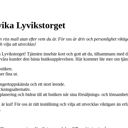
ika Lyvikstorget
 en viss mall utan efter vem du är. För oss är driv och personlighet vikt
 vilja att utvecklas!
Lyvikstorget! Tjänsten innebär kort och gott att du, tillsammans med dina
t ge våra kunder den bästa butiksupplevelsen. Här kommer lite mer om tjän
utiken.
er fina ut.
ngertoppskänsla och ett stort leende.
ckningsalternativ.
ljplanering och bidrar till att butiken når sina försäljnings- och lönsamhe
är kul! För oss är rätt inställning och vilja att utvecklas viktigare än e
.