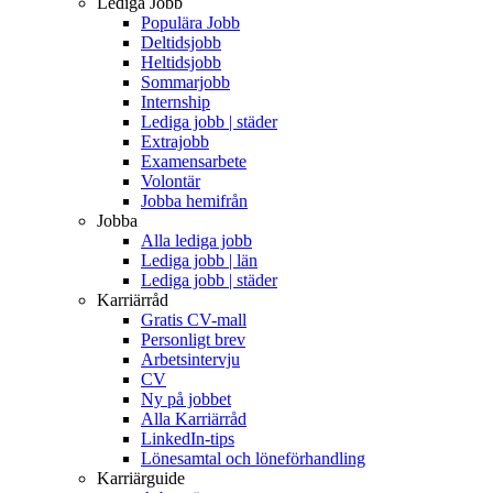
Lediga Jobb
Populära Jobb
Deltidsjobb
Heltidsjobb
Sommarjobb
Internship
Lediga jobb | städer
Extrajobb
Examensarbete
Volontär
Jobba hemifrån
Jobba
Alla lediga jobb
Lediga jobb | län
Lediga jobb | städer
Karriärråd
Gratis CV-mall
Personligt brev
Arbetsintervju
CV
Ny på jobbet
Alla Karriärråd
LinkedIn-tips
Lönesamtal och löneförhandling
Karriärguide