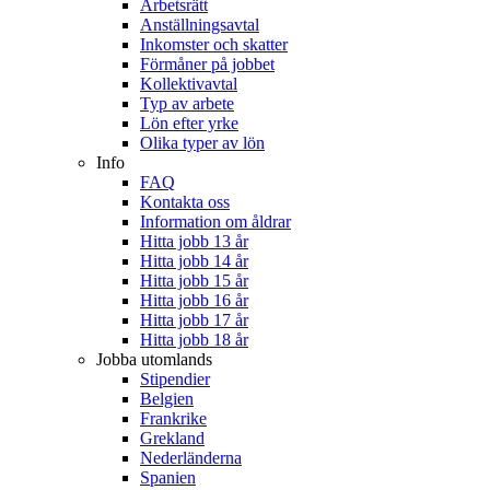
Arbetsrätt
Anställningsavtal
Inkomster och skatter
Förmåner på jobbet
Kollektivavtal
Typ av arbete
Lön efter yrke
Olika typer av lön
Info
FAQ
Kontakta oss
Information om åldrar
Hitta jobb 13 år
Hitta jobb 14 år
Hitta jobb 15 år
Hitta jobb 16 år
Hitta jobb 17 år
Hitta jobb 18 år
Jobba utomlands
Stipendier
Belgien
Frankrike
Grekland
Nederländerna
Spanien