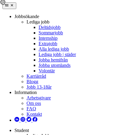
Jobbsökande
Lediga jobb
Deltidsjobb
Sommarjobb
Internship
Extrajobb
Alla lediga jobb
Lediga jobb | städer
Jobba hemifrån
Jobba utomlands
Volontär
Karriärråd
Blogg
Jobb 13-18år
Information
Arbetsgivare
Om oss
FAQ
Kontakt
Student