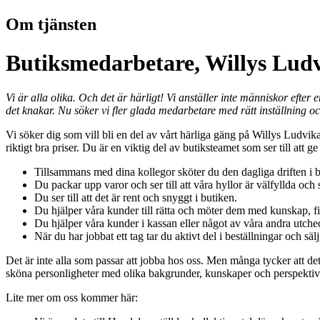
Om tjänsten
Butiksmedarbetare, Willys Ludv
Vi är alla olika. Och det är härligt! Vi anställer inte människor efter
det knakar. Nu söker vi fler glada medarbetare med rätt inställning och
Vi söker dig som vill bli en del av vårt härliga gäng på Willys Ludvika 
riktigt bra priser. Du är en viktig del av butiksteamet som ser till at
Tillsammans med dina kollegor sköter du den dagliga driften i b
Du packar upp varor och ser till att våra hyllor är välfyllda och s
Du ser till att det är rent och snyggt i butiken.
Du hjälper våra kunder till rätta och möter dem med kunskap, fi
Du hjälper våra kunder i kassan eller något av våra andra utche
När du har jobbat ett tag tar du aktivt del i beställningar och sä
Det är inte alla som passar att jobba hos oss. Men många tycker att det 
sköna personligheter med olika bakgrunder, kunskaper och perspektiv
Lite mer om oss kommer här: