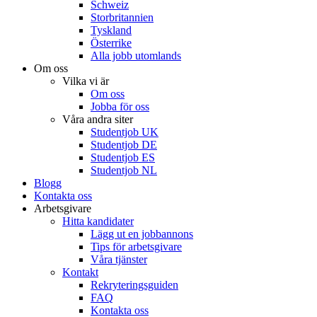
Schweiz
Storbritannien
Tyskland
Österrike
Alla jobb utomlands
Om oss
Vilka vi är
Om oss
Jobba för oss
Våra andra siter
Studentjob UK
Studentjob DE
Studentjob ES
Studentjob NL
Blogg
Kontakta oss
Arbetsgivare
Hitta kandidater
Lägg ut en jobbannons
Tips för arbetsgivare
Våra tjänster
Kontakt
Rekryteringsguiden
FAQ
Kontakta oss