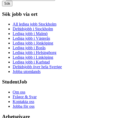
Sök
Sök jobb via ort
All lediga jobb Stockholm
Deltidsjobb i Stockholm
Lediga jobb i Malmö
Lediga jobb i Västerås
Lediga jobb i Jönköping
Lediga jobb i Borås
Lediga jobb i Helsingborg
Lediga jobb i Linköping
Lediga jobb i Karlstad
Deltidsjobb över hela Sverige
Jobba utomlands
StudentJob
Om oss
Frågor & Svar
Kontakta oss
Jobba för oss
Arbetsgivare