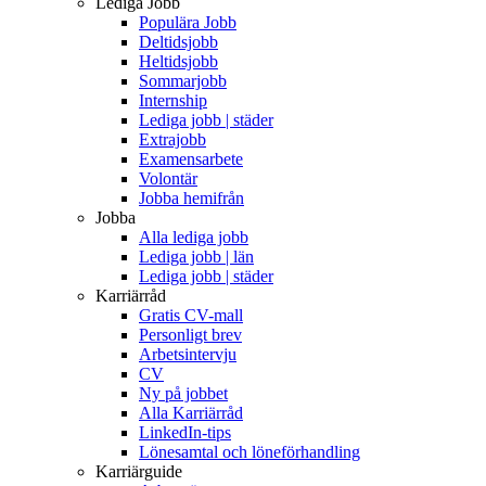
Lediga Jobb
Populära Jobb
Deltidsjobb
Heltidsjobb
Sommarjobb
Internship
Lediga jobb | städer
Extrajobb
Examensarbete
Volontär
Jobba hemifrån
Jobba
Alla lediga jobb
Lediga jobb | län
Lediga jobb | städer
Karriärråd
Gratis CV-mall
Personligt brev
Arbetsintervju
CV
Ny på jobbet
Alla Karriärråd
LinkedIn-tips
Lönesamtal och löneförhandling
Karriärguide