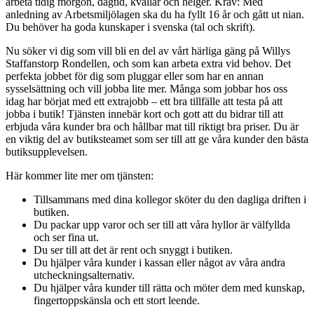
arbeta tidig morgon, dagtid, kvällar och helger. Krav: Med
anledning av Arbetsmiljölagen ska du ha fyllt 16 år och gått ut nian.
Du behöver ha goda kunskaper i svenska (tal och skrift).
Nu söker vi dig som vill bli en del av vårt härliga gäng på Willys
Staffanstorp Rondellen, och som kan arbeta extra vid behov. Det
perfekta jobbet för dig som pluggar eller som har en annan
sysselsättning och vill jobba lite mer. Många som jobbar hos oss
idag har börjat med ett extrajobb – ett bra tillfälle att testa på att
jobba i butik! Tjänsten innebär kort och gott att du bidrar till att
erbjuda våra kunder bra och hållbar mat till riktigt bra priser. Du är
en viktig del av butiksteamet som ser till att ge våra kunder den bästa
butiksupplevelsen.
Här kommer lite mer om tjänsten:
Tillsammans med dina kollegor sköter du den dagliga driften i
butiken.
Du packar upp varor och ser till att våra hyllor är välfyllda
och ser fina ut.
Du ser till att det är rent och snyggt i butiken.
Du hjälper våra kunder i kassan eller något av våra andra
utcheckningsalternativ.
Du hjälper våra kunder till rätta och möter dem med kunskap,
fingertoppskänsla och ett stort leende.