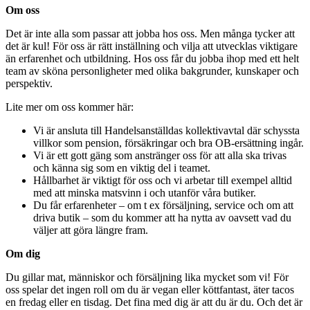
Om oss
Det är inte alla som passar att jobba hos oss. Men många tycker att
det är kul! För oss är rätt inställning och vilja att utvecklas viktigare
än erfarenhet och utbildning. Hos oss får du jobba ihop med ett helt
team av sköna personligheter med olika bakgrunder, kunskaper och
perspektiv.
Lite mer om oss kommer här:
Vi är ansluta till Handelsanställdas kollektivavtal där schyssta
villkor som pension, försäkringar och bra OB-ersättning ingår.
Vi är ett gott gäng som anstränger oss för att alla ska trivas
och känna sig som en viktig del i teamet.
Hållbarhet är viktigt för oss och vi arbetar till exempel alltid
med att minska matsvinn i och utanför våra butiker.
Du får erfarenheter – om t ex försäljning, service och om att
driva butik – som du kommer att ha nytta av oavsett vad du
väljer att göra längre fram.
Om dig
Du gillar mat, människor och försäljning lika mycket som vi! För
oss spelar det ingen roll om du är vegan eller köttfantast, äter tacos
en fredag eller en tisdag. Det fina med dig är att du är du. Och det är