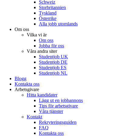
Schweiz
Storbritannien
Tyskland
Österrike
Alla jobb utomlands
Om oss
Vilka vi är
Om oss
Jobba för oss
Våra andra siter
Studentjob UK
Studentjob DE
Studentjob ES
Studentjob NL
Blogg
Kontakta oss
Arbetsgivare
Hitta kandidater
Lägg ut en jobbannons
Tips för arbetsgivare
Våra tjänster
Kontakt
Rekryteringsguiden
FAQ
Kontakta oss