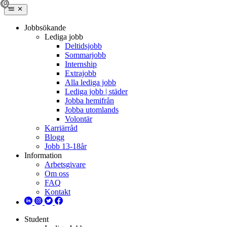
Jobbsökande
Lediga jobb
Deltidsjobb
Sommarjobb
Internship
Extrajobb
Alla lediga jobb
Lediga jobb | städer
Jobba hemifrån
Jobba utomlands
Volontär
Karriärråd
Blogg
Jobb 13-18år
Information
Arbetsgivare
Om oss
FAQ
Kontakt
Student