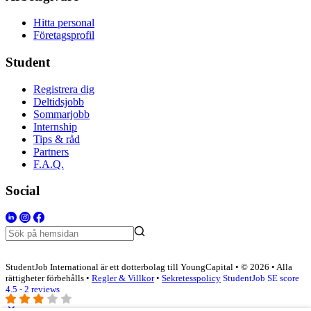
Hitta personal
Företagsprofil
Student
Registrera dig
Deltidsjobb
Sommarjobb
Internship
Tips & råd
Partners
F.A.Q.
Social
StudentJob International är ett dotterbolag till YoungCapital • © 2026 • Alla
rättigheter förbehålls •
Regler & Villkor
•
Sekretesspolicy
StudentJob SE score
4.5 - 2 reviews