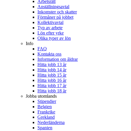
Arbetsrätt
Anställningsavtal
Inkomster och skatter
Förmåner på jobbet
Kollektivavtal
Typ av arbete
Lön efter yrke
Olika typer av lön
Info
FAQ
Kontakta oss
Information om åldrar
Hitta jobb 13 år
Hitta jobb 14 år
Hitta jobb 15 år
Hitta jobb 16 år
Hitta jobb 17 år
Hitta jobb 18 år
Jobba utomlands
Stipendier
Belgien
Frankrike
Grekland
Nederländerna
Spanien