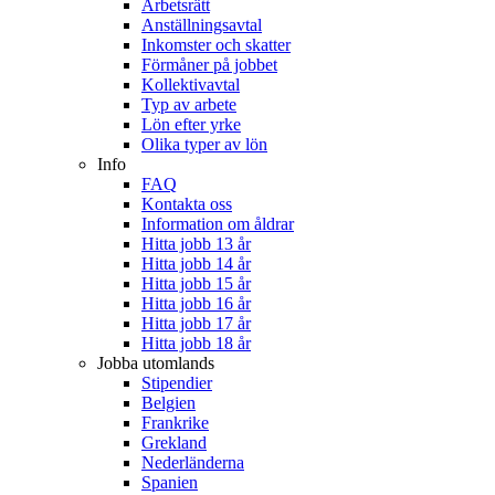
Arbetsrätt
Anställningsavtal
Inkomster och skatter
Förmåner på jobbet
Kollektivavtal
Typ av arbete
Lön efter yrke
Olika typer av lön
Info
FAQ
Kontakta oss
Information om åldrar
Hitta jobb 13 år
Hitta jobb 14 år
Hitta jobb 15 år
Hitta jobb 16 år
Hitta jobb 17 år
Hitta jobb 18 år
Jobba utomlands
Stipendier
Belgien
Frankrike
Grekland
Nederländerna
Spanien