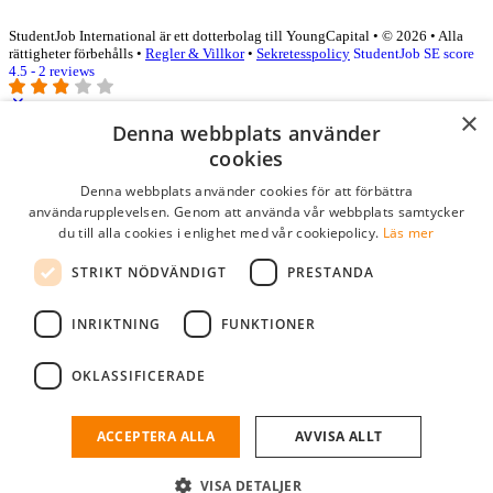
StudentJob International är ett dotterbolag till YoungCapital • © 2026 • Alla
rättigheter förbehålls •
Regler & Villkor
•
Sekretesspolicy
StudentJob SE score
4.5 - 2 reviews
×
Denna webbplats använder
Logga in som företag
cookies
Denna webbplats använder cookies för att förbättra
E-post
*
användarupplevelsen. Genom att använda vår webbplats samtycker
du till alla cookies i enlighet med vår cookiepolicy.
Läs mer
Lösenord
STRIKT NÖDVÄNDIGT
PRESTANDA
kom ihåg mig
glömt ditt lösenord?
logga in
INRIKTNING
FUNKTIONER
Kostnadsfri företagsprofil
OKLASSIFICERADE
Om du har företagskonto hos StudentJob SE, kan du enkelt logga in
och söka efter passande kandidater till ditt företag.
ACCEPTERA ALLA
AVVISA ALLT
Har du inte ett företagskonto?
VISA DETALJER