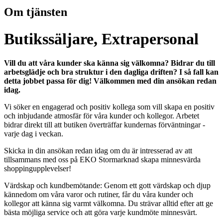
Om tjänsten
Butikssäljare, Extrapersonal
Vill du att våra kunder ska känna sig välkomna? Bidrar du till
arbetsglädje och bra struktur i den dagliga driften? I så fall kan
detta jobbet passa för dig! Välkommen med din ansökan redan
idag.
Vi söker en engagerad och positiv kollega som vill skapa en positiv
och inbjudande atmosfär för våra kunder och kollegor. Arbetet
bidrar direkt till att butiken överträffar kundernas förväntningar -
varje dag i veckan.
Skicka in din ansökan redan idag om du är intresserad av att
tillsammans med oss på EKO Stormarknad skapa minnesvärda
shoppingupplevelser!
Värdskap och kundbemötande: Genom ett gott värdskap och djup
kännedom om våra varor och rutiner, får du våra kunder och
kollegor att känna sig varmt välkomna. Du strävar alltid efter att ge
bästa möjliga service och att göra varje kundmöte minnesvärt.