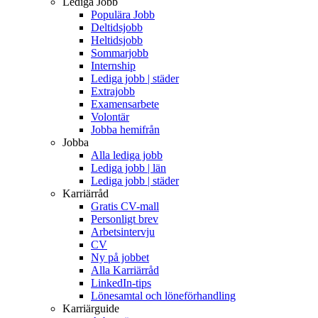
Lediga Jobb
Populära Jobb
Deltidsjobb
Heltidsjobb
Sommarjobb
Internship
Lediga jobb | städer
Extrajobb
Examensarbete
Volontär
Jobba hemifrån
Jobba
Alla lediga jobb
Lediga jobb | län
Lediga jobb | städer
Karriärråd
Gratis CV-mall
Personligt brev
Arbetsintervju
CV
Ny på jobbet
Alla Karriärråd
LinkedIn-tips
Lönesamtal och löneförhandling
Karriärguide