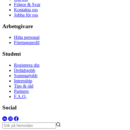
Frågor & Svar
Kontakta oss
Jobba för oss
Arbetsgivare
Hitta personal
Företagsprofil
Student
Registrera dig
Deltidsjobb
Sommarjobb
Internship
Tips & råd
Partners
F.A.Q.
Social