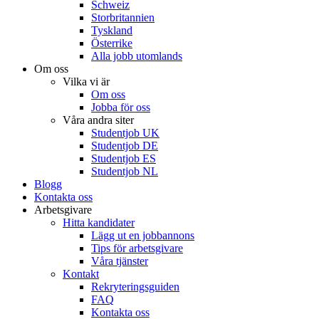
Schweiz
Storbritannien
Tyskland
Österrike
Alla jobb utomlands
Om oss
Vilka vi är
Om oss
Jobba för oss
Våra andra siter
Studentjob UK
Studentjob DE
Studentjob ES
Studentjob NL
Blogg
Kontakta oss
Arbetsgivare
Hitta kandidater
Lägg ut en jobbannons
Tips för arbetsgivare
Våra tjänster
Kontakt
Rekryteringsguiden
FAQ
Kontakta oss