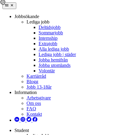
Jobbsökande
Lediga jobb
Deltidsjobb
Sommarjobb
Internship
Extrajobb
Alla lediga jobb
Lediga jobb | städer
Jobba hemifrån
Jobba utomlands
Volontär
Karriärråd
Blogg
Jobb 13-18år
Information
Arbetsgivare
Om oss
FAQ
Kontakt
Student