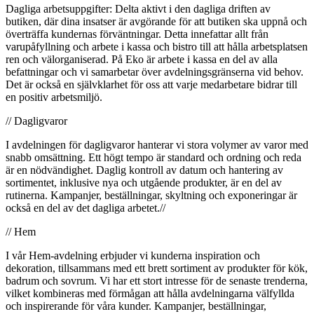
Dagliga arbetsuppgifter: Delta aktivt i den dagliga driften av
butiken, där dina insatser är avgörande för att butiken ska uppnå och
överträffa kundernas förväntningar. Detta innefattar allt från
varupåfyllning och arbete i kassa och bistro till att hålla arbetsplatsen
ren och välorganiserad. På Eko är arbete i kassa en del av alla
befattningar och vi samarbetar över avdelningsgränserna vid behov.
Det är också en självklarhet för oss att varje medarbetare bidrar till
en positiv arbetsmiljö.
// Dagligvaror
I avdelningen för dagligvaror hanterar vi stora volymer av varor med
snabb omsättning. Ett högt tempo är standard och ordning och reda
är en nödvändighet. Daglig kontroll av datum och hantering av
sortimentet, inklusive nya och utgående produkter, är en del av
rutinerna. Kampanjer, beställningar, skyltning och exponeringar är
också en del av det dagliga arbetet.//
// Hem
I vår Hem-avdelning erbjuder vi kunderna inspiration och
dekoration, tillsammans med ett brett sortiment av produkter för kök,
badrum och sovrum. Vi har ett stort intresse för de senaste trenderna,
vilket kombineras med förmågan att hålla avdelningarna välfyllda
och inspirerande för våra kunder. Kampanjer, beställningar,