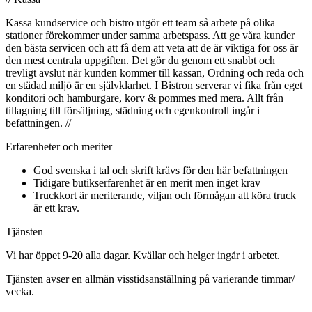
Kassa kundservice och bistro utgör ett team så arbete på olika
stationer förekommer under samma arbetspass. Att ge våra kunder
den bästa servicen och att få dem att veta att de är viktiga för oss är
den mest centrala uppgiften. Det gör du genom ett snabbt och
trevligt avslut när kunden kommer till kassan, Ordning och reda och
en städad miljö är en självklarhet. I Bistron serverar vi fika från eget
konditori och hamburgare, korv & pommes med mera. Allt från
tillagning till försäljning, städning och egenkontroll ingår i
befattningen. //
Erfarenheter och meriter
God svenska i tal och skrift krävs för den här befattningen
Tidigare butikserfarenhet är en merit men inget krav
Truckkort är meriterande, viljan och förmågan att köra truck
är ett krav.
Tjänsten
Vi har öppet 9-20 alla dagar. Kvällar och helger ingår i arbetet.
Tjänsten avser en allmän visstidsanställning på varierande timmar/
vecka.