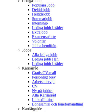
Lediga Jobb
Populära Jobb
Deltidsjobb
Heltidsjobb
Sommarjobb
Internship
Lediga jobb | städer
Extrajobb
Examensarbete
Volontär
Jobba hemifrån
Jobba
Alla lediga jobb
Lediga jobb | län
Lediga jobb | städer
Karriärråd
Gratis CV-mall
Personligt brev
Arbetsintervju
CV
Ny på jobbet
Alla Karriärråd
LinkedIn-tips
Lönesamtal och löneförhandling
Karriärguide