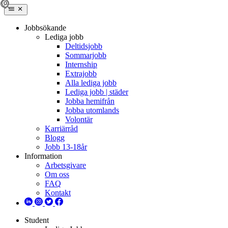
Jobbsökande
Lediga jobb
Deltidsjobb
Sommarjobb
Internship
Extrajobb
Alla lediga jobb
Lediga jobb | städer
Jobba hemifrån
Jobba utomlands
Volontär
Karriärråd
Blogg
Jobb 13-18år
Information
Arbetsgivare
Om oss
FAQ
Kontakt
Student