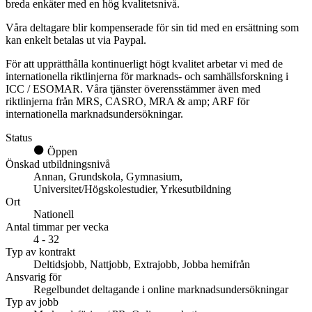
breda enk
ä
ter med en h
ö
g kvalitetsniv
å
.
V
å
ra deltagare blir kompenserade f
ö
r sin tid med en ers
ä
ttning som
kan enkelt betalas ut via Paypal.
F
ö
r att uppr
ä
tth
å
lla kontinuerligt h
ö
gt kvalitet arbetar vi med de
internationella riktlinjerna f
ö
r marknads- och samh
ä
llsforskning i
ICC / ESOMAR. V
å
ra tj
ä
nster
ö
verensst
ä
mmer
ä
ven med
riktlinjerna fr
å
n MRS, CASRO, MRA & amp; ARF f
ö
r
internationella marknadsunders
ö
kningar.
Status
Öppen
Önskad utbildningsnivå
Annan, Grundskola, Gymnasium,
Universitet/Högskolestudier, Yrkesutbildning
Ort
Nationell
Antal timmar per vecka
4 - 32
Typ av kontrakt
Deltidsjobb, Nattjobb, Extrajobb, Jobba hemifrån
Ansvarig för
Regelbundet deltagande i online marknadsundersökningar
Typ av jobb