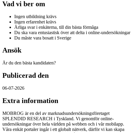
Vad vi ber om
Ingen utbildning krävs
Ingen erfarenhet krävs
Ärliga svar i enkäterna, till din bästa förmåga
Du ska vara entusiastisk över att delta i online-undersökningar
Du måste vara bosatt i Sverige
Ansök
Är du den bästa kandidaten?
Publicerad den
06-07-2026
Extra information
MOBROG
ä
r en del av marknadsunders
ö
kningsf
ö
retaget
SPLENDID RESEARCH i Tyskland. Vi genomf
ö
r online-
unders
ö
kningar
ö
ver hela v
ä
rlden p
å
webben och i v
å
r mobilapp.
V
å
ra enkät portaler ing
å
r i ett globalt n
ä
tverk, d
ä
rf
ö
r vi kan skapa