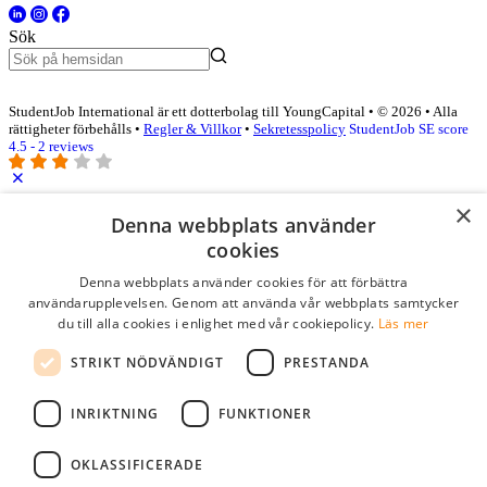
Sök
StudentJob International är ett dotterbolag till YoungCapital • © 2026 • Alla
rättigheter förbehålls •
Regler & Villkor
•
Sekretesspolicy
StudentJob SE score
4.5 - 2 reviews
×
Logga in som företag
Denna webbplats använder
cookies
E-post
*
Denna webbplats använder cookies för att förbättra
användarupplevelsen. Genom att använda vår webbplats samtycker
du till alla cookies i enlighet med vår cookiepolicy.
Läs mer
Lösenord
STRIKT NÖDVÄNDIGT
PRESTANDA
kom ihåg mig
glömt ditt lösenord?
logga in
INRIKTNING
FUNKTIONER
Kostnadsfri företagsprofil
OKLASSIFICERADE