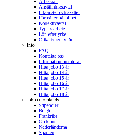
Arbetsrätt
Anställningsavtal
Inkomster och skatter
Förmåner på jobbet
Kollektivavtal
Typ av arbete
Lön efter yrke
Olika typer av lön
Info
FAQ
Kontakta oss
Information om åldrar
Hitta jobb 13 år
Hitta jobb 14 år
Hitta jobb 15 år
Hitta jobb 16 år
Hitta jobb 17 år
Hitta jobb 18 år
Jobba utomlands
Stipendier
Belgien
Frankrike
Grekland
Nederländerna
Spanien