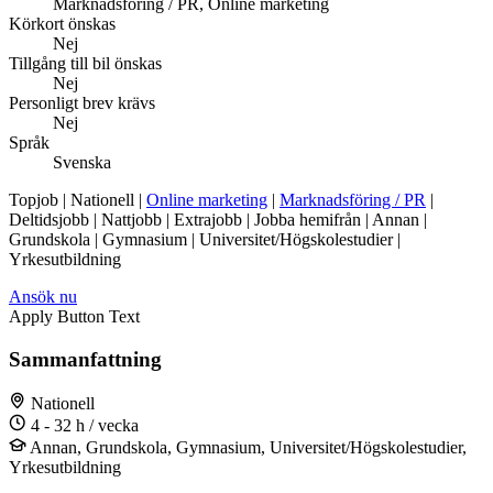
Marknadsföring / PR, Online marketing
Körkort önskas
Nej
Tillgång till bil önskas
Nej
Personligt brev krävs
Nej
Språk
Svenska
Topjob
| Nationell |
Online marketing
|
Marknadsföring / PR
|
Deltidsjobb | Nattjobb | Extrajobb | Jobba hemifrån | Annan |
Grundskola | Gymnasium | Universitet/Högskolestudier |
Yrkesutbildning
Ansök nu
Apply Button Text
Sammanfattning
Nationell
4 - 32 h / vecka
Annan, Grundskola, Gymnasium, Universitet/Högskolestudier,
Yrkesutbildning