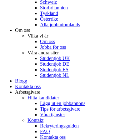
Schweiz
Storbritannien
Tyskland
Österrike
Alla jobb utomlands
Om oss
Vilka vi är
Om oss
Jobba för oss
Våra andra siter
Studentjob UK
Studentjob DE
Studentjob ES
Studentjob NL
Blogg
Kontakta oss
Arbetsgivare
Hitta kandidater
Lägg ut en jobbannons
Tips för arbetsgivare
Våra tjänster
Kontakt
Rekryteringsguiden
FAQ
Kontakta oss