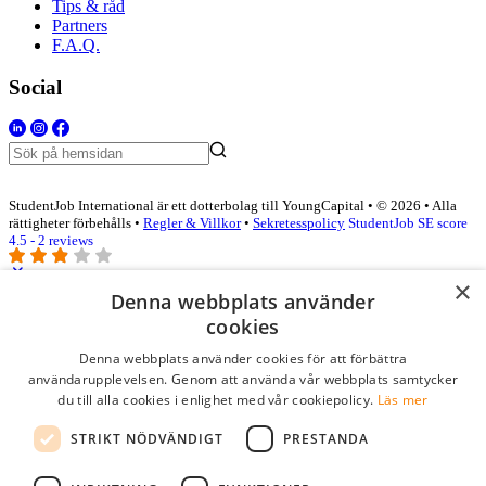
Tips & råd
Partners
F.A.Q.
Social
StudentJob International är ett dotterbolag till YoungCapital • © 2026 • Alla
rättigheter förbehålls •
Regler & Villkor
•
Sekretesspolicy
StudentJob SE score
4.5 - 2 reviews
×
Denna webbplats använder
Logga in som företag
cookies
Denna webbplats använder cookies för att förbättra
E-post
*
användarupplevelsen. Genom att använda vår webbplats samtycker
du till alla cookies i enlighet med vår cookiepolicy.
Läs mer
Lösenord
STRIKT NÖDVÄNDIGT
PRESTANDA
kom ihåg mig
glömt ditt lösenord?