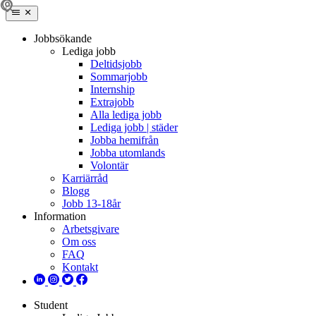
Jobbsökande
Lediga jobb
Deltidsjobb
Sommarjobb
Internship
Extrajobb
Alla lediga jobb
Lediga jobb | städer
Jobba hemifrån
Jobba utomlands
Volontär
Karriärråd
Blogg
Jobb 13-18år
Information
Arbetsgivare
Om oss
FAQ
Kontakt
Student