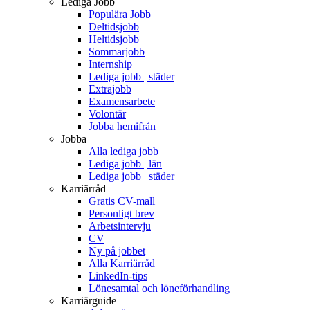
Lediga Jobb
Populära Jobb
Deltidsjobb
Heltidsjobb
Sommarjobb
Internship
Lediga jobb | städer
Extrajobb
Examensarbete
Volontär
Jobba hemifrån
Jobba
Alla lediga jobb
Lediga jobb | län
Lediga jobb | städer
Karriärråd
Gratis CV-mall
Personligt brev
Arbetsintervju
CV
Ny på jobbet
Alla Karriärråd
LinkedIn-tips
Lönesamtal och löneförhandling
Karriärguide