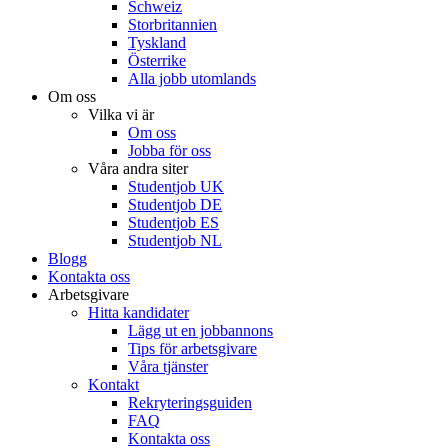
Schweiz
Storbritannien
Tyskland
Österrike
Alla jobb utomlands
Om oss
Vilka vi är
Om oss
Jobba för oss
Våra andra siter
Studentjob UK
Studentjob DE
Studentjob ES
Studentjob NL
Blogg
Kontakta oss
Arbetsgivare
Hitta kandidater
Lägg ut en jobbannons
Tips för arbetsgivare
Våra tjänster
Kontakt
Rekryteringsguiden
FAQ
Kontakta oss