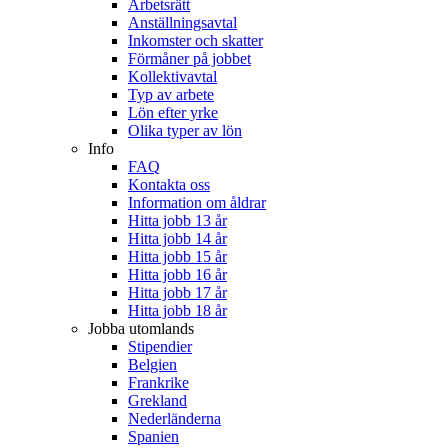
Arbetsrätt
Anställningsavtal
Inkomster och skatter
Förmåner på jobbet
Kollektivavtal
Typ av arbete
Lön efter yrke
Olika typer av lön
Info
FAQ
Kontakta oss
Information om åldrar
Hitta jobb 13 år
Hitta jobb 14 år
Hitta jobb 15 år
Hitta jobb 16 år
Hitta jobb 17 år
Hitta jobb 18 år
Jobba utomlands
Stipendier
Belgien
Frankrike
Grekland
Nederländerna
Spanien