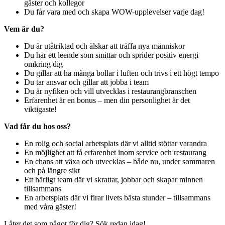
gäster och kollegor
Du får vara med och skapa WOW-upplevelser varje dag!
Vem är du?
Du är utåtriktad och älskar att träffa nya människor
Du har ett leende som smittar och sprider positiv energi
omkring dig
Du gillar att ha många bollar i luften och trivs i ett högt tempo
Du tar ansvar och gillar att jobba i team
Du är nyfiken och vill utvecklas i restaurangbranschen
Erfarenhet är en bonus – men din personlighet är det
viktigaste!
Vad får du hos oss?
En rolig och social arbetsplats där vi alltid stöttar varandra
En möjlighet att få erfarenhet inom service och restaurang
En chans att växa och utvecklas – både nu, under sommaren
och på längre sikt
Ett härligt team där vi skrattar, jobbar och skapar minnen
tillsammans
En arbetsplats där vi firar livets bästa stunder – tillsammans
med våra gäster!
Låter det som något för dig? Sök redan idag!