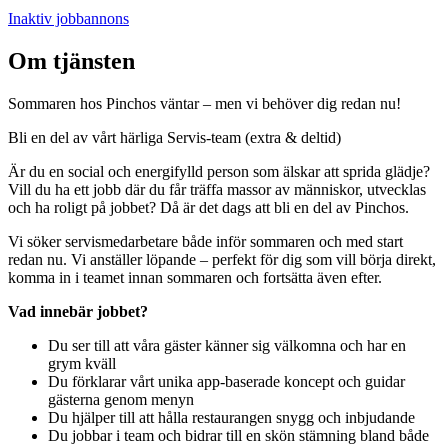
Inaktiv jobbannons
Om tjänsten
Sommaren hos Pinchos väntar – men vi behöver dig redan nu!
Bli en del av vårt härliga Servis-team (extra & deltid)
Är du en social och energifylld person som älskar att sprida glädje?
Vill du ha ett jobb där du får träffa massor av människor, utvecklas
och ha roligt på jobbet? Då är det dags att bli en del av Pinchos.
Vi söker servismedarbetare både inför sommaren och med start
redan nu. Vi anställer löpande – perfekt för dig som vill börja direkt,
komma in i teamet innan sommaren och fortsätta även efter.
Vad innebär jobbet?
Du ser till att våra gäster känner sig välkomna och har en
grym kväll
Du förklarar vårt unika app-baserade koncept och guidar
gästerna genom menyn
Du hjälper till att hålla restaurangen snygg och inbjudande
Du jobbar i team och bidrar till en skön stämning bland både