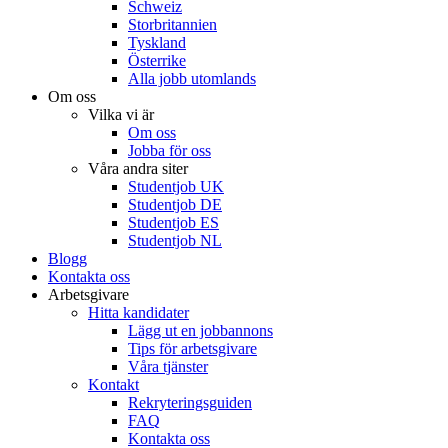
Schweiz
Storbritannien
Tyskland
Österrike
Alla jobb utomlands
Om oss
Vilka vi är
Om oss
Jobba för oss
Våra andra siter
Studentjob UK
Studentjob DE
Studentjob ES
Studentjob NL
Blogg
Kontakta oss
Arbetsgivare
Hitta kandidater
Lägg ut en jobbannons
Tips för arbetsgivare
Våra tjänster
Kontakt
Rekryteringsguiden
FAQ
Kontakta oss