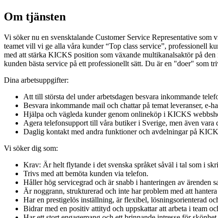
Om tjänsten
Vi söker nu en svensktalande Customer Service Representative som vi
teamet vill vi ge alla våra kunder “Top class service”, professionell kun
med att stärka KICKS position som växande multikanalsaktör på den n
kunden bästa service på ett professionellt sätt. Du är en "doer" som tr
Dina arbetsuppgifter:
Att till största del under arbetsdagen besvara inkommande tele
Besvara inkommande mail och chattar på temat leveranser, e-han
Hjälpa och vägleda kunder genom onlineköp i KICKS webbshop o
Agera telefonsupport till våra butiker i Sverige, men även vara 
Daglig kontakt med andra funktioner och avdelningar på KICKS
Vi söker dig som:
Krav: Är helt flytande i det svenska språket såväl i tal som i skri
Trivs med att bemöta kunden via telefon.
Håller hög servicegrad och är snabb i hanteringen av ärenden sam
Är noggrann, strukturerad och inte har problem med att hantera 
Har en prestigelös inställning, är flexibel, lösningsorienterad och 
Bidrar med en positiv attityd och uppskattar att arbeta i team oc
Har ett stort engagemang och ett brinnande intresse för skönhet