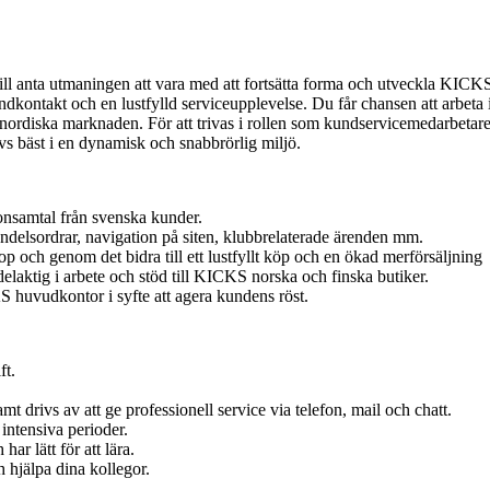
ll anta utmaningen att vara med att fortsätta forma och utveckla KICK
dkontakt och en lustfylld serviceupplevelse. Du får chansen att arbeta i e
ordiska marknaden. För att trivas i rollen som kundservicemedarbetare
ivs bäst i en dynamisk och snabbrörlig miljö.
fonsamtal från svenska kunder.
delsordrar, navigation på siten, klubbrelaterade ärenden mm.
ch genom det bidra till ett lustfyllt köp och en ökad merförsäljning
delaktig i arbete och stöd till KICKS norska och finska butiker.
 huvudkontor i syfte att agera kundens röst.
ft.
t drivs av att ge professionell service via telefon, mail och chatt.
intensiva perioder.
har lätt för att lära.
h hjälpa dina kollegor.
.