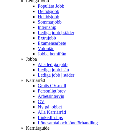
Lediga Jobb
Populära Jobb
Deltidsjobb
Heltidsjobb
Sommarjobb
Internship
Lediga jobb | städer
Extrajobb
Examensarbete
Volontär
Jobba hemifrån
Jobba
Alla lediga jobb
Lediga jobb | län
Lediga jobb | städer
Karriärråd
Gratis CV-mall
Personligt brev
Arbetsintervju
CV
Ny på jobbet
Alla Karriärråd
LinkedIn-tips
Lönesamtal och löneförhandling
Karriärguide