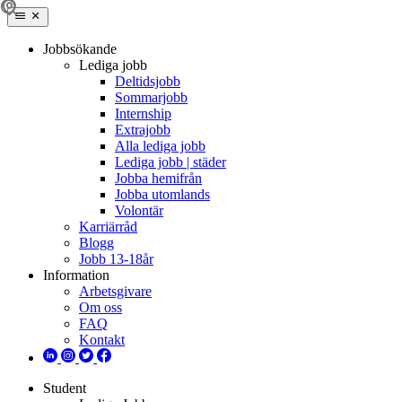
Jobbsökande
Lediga jobb
Deltidsjobb
Sommarjobb
Internship
Extrajobb
Alla lediga jobb
Lediga jobb | städer
Jobba hemifrån
Jobba utomlands
Volontär
Karriärråd
Blogg
Jobb 13-18år
Information
Arbetsgivare
Om oss
FAQ
Kontakt
Student