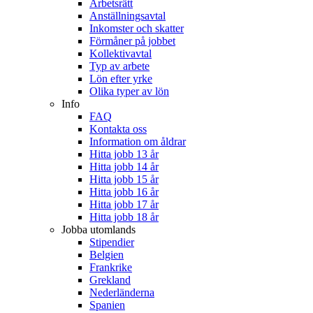
Arbetsrätt
Anställningsavtal
Inkomster och skatter
Förmåner på jobbet
Kollektivavtal
Typ av arbete
Lön efter yrke
Olika typer av lön
Info
FAQ
Kontakta oss
Information om åldrar
Hitta jobb 13 år
Hitta jobb 14 år
Hitta jobb 15 år
Hitta jobb 16 år
Hitta jobb 17 år
Hitta jobb 18 år
Jobba utomlands
Stipendier
Belgien
Frankrike
Grekland
Nederländerna
Spanien