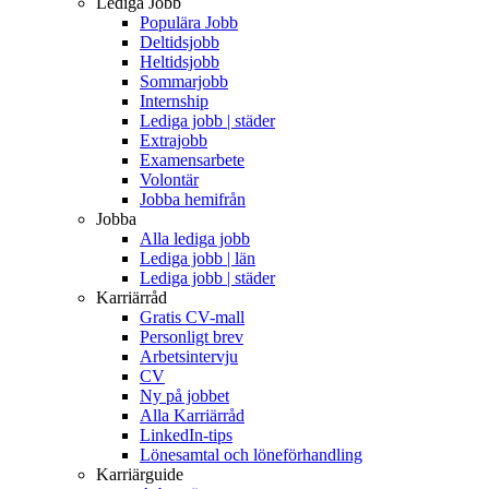
Lediga Jobb
Populära Jobb
Deltidsjobb
Heltidsjobb
Sommarjobb
Internship
Lediga jobb | städer
Extrajobb
Examensarbete
Volontär
Jobba hemifrån
Jobba
Alla lediga jobb
Lediga jobb | län
Lediga jobb | städer
Karriärråd
Gratis CV-mall
Personligt brev
Arbetsintervju
CV
Ny på jobbet
Alla Karriärråd
LinkedIn-tips
Lönesamtal och löneförhandling
Karriärguide