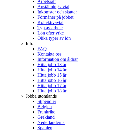
Arbetsrätt
Anställningsavtal
Inkomster och skatter
Förmåner på jobbet
Kollektivavtal
Typ av arbete
Lön efter yrke
Olika typer av lön
Info
FAQ
Kontakta oss
Information om åldrar
Hitta jobb 13 år
Hitta jobb 14 år
Hitta jobb 15 år
Hitta jobb 16 år
Hitta jobb 17 år
Hitta jobb 18 år
Jobba utomlands
Stipendier
Belgien
Frankrike
Grekland
Nederländerna
Spanien