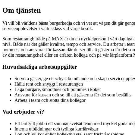
Om tjänsten
Vi vill bli världens bästa burgarkedja och vi vet att vägen dit går g
serviceupplevelser i världsklass vid varje besök.
Som restaurangbiträde på MAX är du en nyckelperson i vårt dagliga arbe
nivå. Både när det gäller kvalitet, tempo och service. Du arbetar i tea
pommes, och ansvarar för kassan där du ser till att gästerna får det so
av din restaurangchef eller en erfaren kollega och på vår lärplattfor
Huvudsakliga arbetsuppgifter
Servera gäster, ge ett schyst bemötande och skapa serviceupplev
Hålla rent och snyggt i restaurangen
Laga burgare, smoothies och pommes i köket
Ansvara för kassan och se till att gästerna får det som beställts
Arbeta i team och stötta dina kollegor
Vad erbjuder vi?
Ett fartfyllt jobb i ett sammansvetsat team med mycket goda möj
Interna utbildningar och tydliga karriärvägar
Lön och villkor enligt kollektivavtal samt friskvårdsbidrag