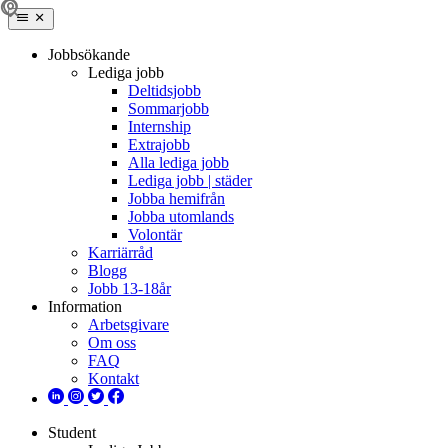
Jobbsökande
Lediga jobb
Deltidsjobb
Sommarjobb
Internship
Extrajobb
Alla lediga jobb
Lediga jobb | städer
Jobba hemifrån
Jobba utomlands
Volontär
Karriärråd
Blogg
Jobb 13-18år
Information
Arbetsgivare
Om oss
FAQ
Kontakt
Student