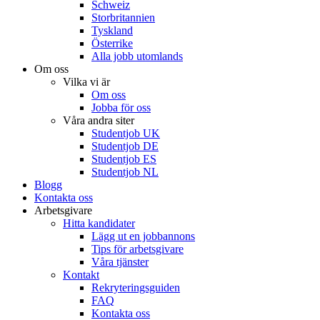
Schweiz
Storbritannien
Tyskland
Österrike
Alla jobb utomlands
Om oss
Vilka vi är
Om oss
Jobba för oss
Våra andra siter
Studentjob UK
Studentjob DE
Studentjob ES
Studentjob NL
Blogg
Kontakta oss
Arbetsgivare
Hitta kandidater
Lägg ut en jobbannons
Tips för arbetsgivare
Våra tjänster
Kontakt
Rekryteringsguiden
FAQ
Kontakta oss