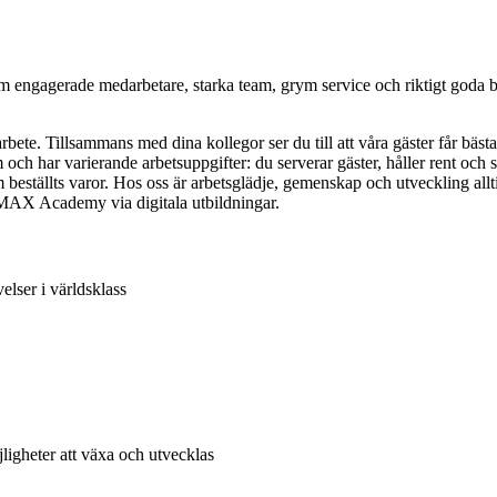
enom engagerade medarbetare, starka team, grym service och riktigt goda
te. Tillsammans med dina kollegor ser du till att våra gäster får bästa
m och har varierande arbetsuppgifter: du serverar gäster, håller rent och
m beställts varor. Hos oss är arbetsglädje, gemenskap och utveckling allti
m MAX Academy via digitala utbildningar.
elser i världsklass
ligheter att växa och utvecklas