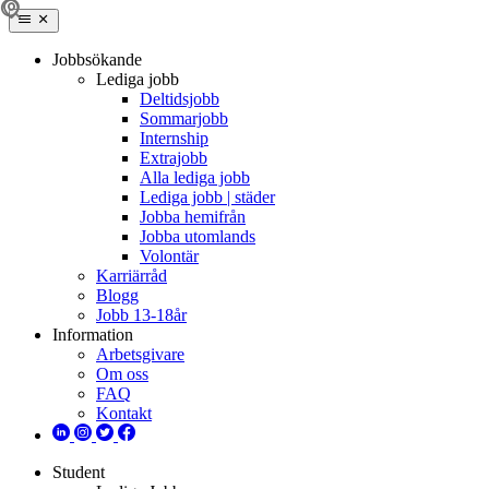
Jobbsökande
Lediga jobb
Deltidsjobb
Sommarjobb
Internship
Extrajobb
Alla lediga jobb
Lediga jobb | städer
Jobba hemifrån
Jobba utomlands
Volontär
Karriärråd
Blogg
Jobb 13-18år
Information
Arbetsgivare
Om oss
FAQ
Kontakt
Student