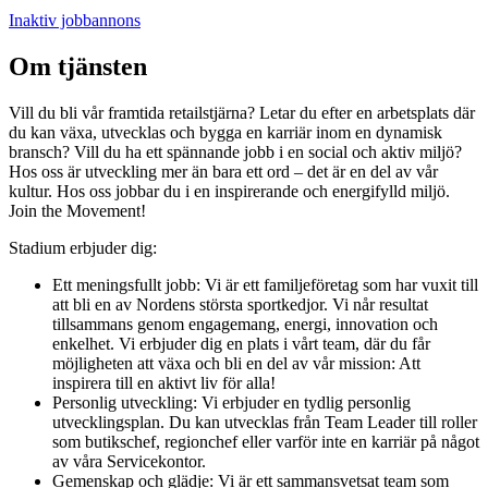
Inaktiv jobbannons
Om tjänsten
Vill du bli vår framtida retailstjärna? Letar du efter en arbetsplats där
du kan växa, utvecklas och bygga en karriär inom en dynamisk
bransch? Vill du ha ett spännande jobb i en social och aktiv miljö?
Hos oss är utveckling mer än bara ett ord – det är en del av vår
kultur. Hos oss jobbar du i en inspirerande och energifylld miljö.
Join the Movement!
Stadium erbjuder dig:
Ett meningsfullt jobb: Vi är ett familjeföretag som har vuxit till
att bli en av Nordens största sportkedjor. Vi når resultat
tillsammans genom engagemang, energi, innovation och
enkelhet. Vi erbjuder dig en plats i vårt team, där du får
möjligheten att växa och bli en del av vår mission: Att
inspirera till en aktivt liv för alla!
Personlig utveckling: Vi erbjuder en tydlig personlig
utvecklingsplan. Du kan utvecklas från Team Leader till roller
som butikschef, regionchef eller varför inte en karriär på något
av våra Servicekontor.
Gemenskap och glädje: Vi är ett sammansvetsat team som