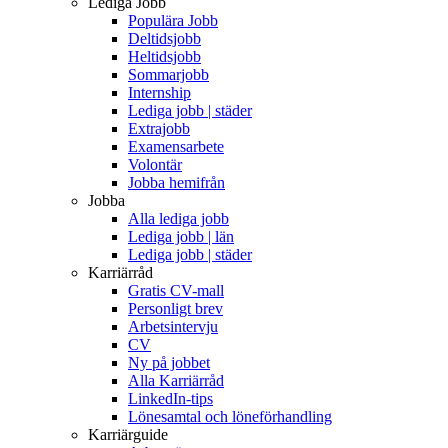
Lediga Jobb
Populära Jobb
Deltidsjobb
Heltidsjobb
Sommarjobb
Internship
Lediga jobb | städer
Extrajobb
Examensarbete
Volontär
Jobba hemifrån
Jobba
Alla lediga jobb
Lediga jobb | län
Lediga jobb | städer
Karriärråd
Gratis CV-mall
Personligt brev
Arbetsintervju
CV
Ny på jobbet
Alla Karriärråd
LinkedIn-tips
Lönesamtal och löneförhandling
Karriärguide