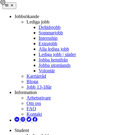
Jobbsökande
Lediga jobb
Deltidsjobb
Sommarjobb
Internship
Extrajobb
Alla lediga jobb
Lediga jobb | städer
Jobba hemifrån
Jobba utomlands
Volontär
Karriärråd
Blogg
Jobb 13-18år
Information
Arbetsgivare
Om oss
FAQ
Kontakt
Student