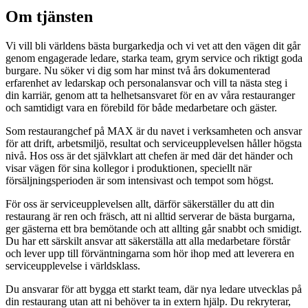
Om tjänsten
Vi vill bli världens bästa burgarkedja och vi vet att den vägen dit går
genom engagerade ledare, starka team, grym service och riktigt goda
burgare. Nu söker vi dig som har minst två års dokumenterad
erfarenhet av ledarskap och personalansvar och vill ta nästa steg i
din karriär, genom att ta helhetsansvaret för en av våra restauranger
och samtidigt vara en förebild för både medarbetare och gäster.
Som restaurangchef på MAX är du navet i verksamheten och ansvar
för att drift, arbetsmiljö, resultat och serviceupplevelsen håller högsta
nivå. Hos oss är det självklart att chefen är med där det händer och
visar vägen för sina kollegor i produktionen, speciellt när
försäljningsperioden är som intensivast och tempot som högst.
För oss är serviceupplevelsen allt, därför säkerställer du att din
restaurang är ren och fräsch, att ni alltid serverar de bästa burgarna,
ger gästerna ett bra bemötande och att allting går snabbt och smidigt.
Du har ett särskilt ansvar att säkerställa att alla medarbetare förstår
och lever upp till förväntningarna som hör ihop med att leverera en
serviceupplevelse i världsklass.
Du ansvarar för att bygga ett starkt team, där nya ledare utvecklas på
din restaurang utan att ni behöver ta in extern hjälp. Du rekryterar,