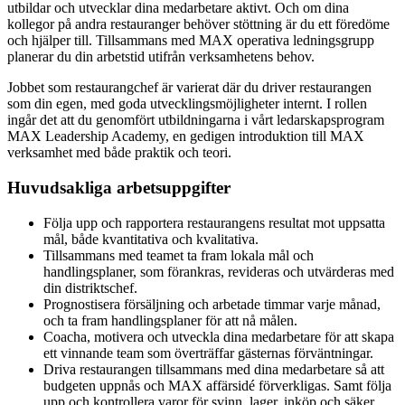
utbildar och utvecklar dina medarbetare aktivt. Och om dina
kollegor på andra restauranger behöver stöttning är du ett föredöme
och hjälper till. Tillsammans med MAX operativa ledningsgrupp
planerar du din arbetstid utifrån verksamhetens behov.
Jobbet som restaurangchef är varierat där du driver restaurangen
som din egen, med goda utvecklingsmöjligheter internt. I rollen
ingår det att du genomfört utbildningarna i vårt ledarskapsprogram
MAX Leadership Academy, en gedigen introduktion till MAX
verksamhet med både praktik och teori.
Huvudsakliga arbetsuppgifter
Följa upp och rapportera restaurangens resultat mot uppsatta
mål, både kvantitativa och kvalitativa.
Tillsammans med teamet ta fram lokala mål och
handlingsplaner, som förankras, revideras och utvärderas med
din distriktschef.
Prognostisera försäljning och arbetade timmar varje månad,
och ta fram handlingsplaner för att nå målen.
Coacha, motivera och utveckla dina medarbetare för att skapa
ett vinnande team som överträffar gästernas förväntningar.
Driva restaurangen tillsammans med dina medarbetare så att
budgeten uppnås och MAX affärsidé förverkligas. Samt följa
upp och kontrollera varor för svinn, lager, inköp och säker