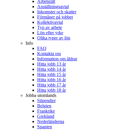
Arbetsrätt
Anställningsavtal
Inkomster och skatter
Förmåner på jobbet
Kollektivavtal
Typ av arbete
Lön efter yrke
Olika typer av lön
Info
FAQ
Kontakta oss
Information om åldrar
Hitta jobb 13 år
Hitta jobb 14 år
Hitta jobb 15 år
Hitta jobb 16 år
Hitta jobb 17 år
Hitta jobb 18 år
Jobba utomlands
Stipendier
Belgien
Frankrike
Grekland
Nederländerna
Spanien