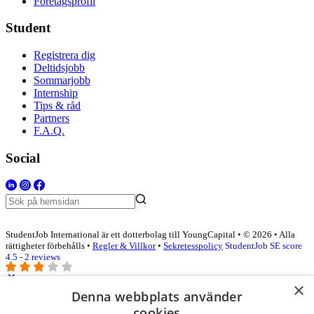
Företagsprofil
Student
Registrera dig
Deltidsjobb
Sommarjobb
Internship
Tips & råd
Partners
F.A.Q.
Social
StudentJob International är ett dotterbolag till YoungCapital • © 2026 • Alla
rättigheter förbehålls •
Regler & Villkor
•
Sekretesspolicy
StudentJob SE score
4.5 - 2 reviews
×
Denna webbplats använder
Logga in som företag
cookies