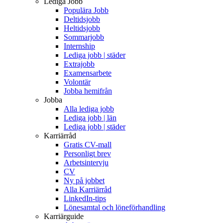
Lediga Jobb
Populära Jobb
Deltidsjobb
Heltidsjobb
Sommarjobb
Internship
Lediga jobb | städer
Extrajobb
Examensarbete
Volontär
Jobba hemifrån
Jobba
Alla lediga jobb
Lediga jobb | län
Lediga jobb | städer
Karriärråd
Gratis CV-mall
Personligt brev
Arbetsintervju
CV
Ny på jobbet
Alla Karriärråd
LinkedIn-tips
Lönesamtal och löneförhandling
Karriärguide