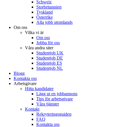
Schweiz
Storbritannien
Tyskland
Österrike
Alla jobb utomlands
Om oss
Vilka vi är
Om oss
Jobba för oss
Våra andra siter
Studentjob UK
Studentjob DE
Studentjob ES
Studentjob NL
Blogg
Kontakta oss
Arbetsgivare
Hitta kandidater
Lägg ut en jobbannons
Tips för arbetsgivare
Våra tjänster
Kontakt
Rekryteringsguiden
FAQ
Kontakta oss