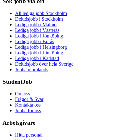
Sök jobb via ort
All lediga jobb Stockholm
Deltidsjobb i Stockholm
Lediga jobb i Malmö
Lediga jobb i Västerås
Lediga jobb i Jönköping
Lediga jobb i Borås
Lediga jobb i Helsingborg
Lediga jobb i Linköping
Lediga jobb i Karlstad
Deltidsjobb över hela Sverige
Jobba utomlands
StudentJob
Om oss
Frågor & Svar
Kontakta oss
Jobba för oss
Arbetsgivare
Hitta personal