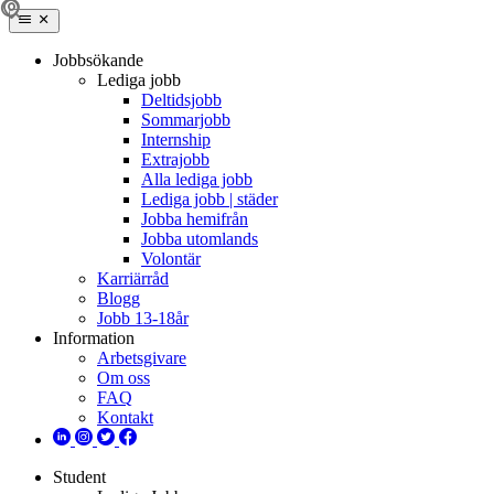
Jobbsökande
Lediga jobb
Deltidsjobb
Sommarjobb
Internship
Extrajobb
Alla lediga jobb
Lediga jobb | städer
Jobba hemifrån
Jobba utomlands
Volontär
Karriärråd
Blogg
Jobb 13-18år
Information
Arbetsgivare
Om oss
FAQ
Kontakt
Student