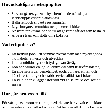
Huvudsakliga arbetsuppgifter
Servera gäster, ge ett schyst bemötande och skapa
serviceupplevelser i världsklass
Hålla rent och snyggt i restaurangen
Laga burgare, smoothies och pommes i köket
Ansvara för kassan och se till att gästerna får det som beställts
Arbeta i team och stötta dina kollegor
Vad erbjuder vi?
Ett fartfyllt jobb i ett sammansvetsat team med mycket goda
möjligheter att växa och utvecklas
Interna utbildningar och tydliga karriärvägar
Lön och villkor enligt kollektivavtal samt friskvårdsbidrag
En arbetsplats där bemötandet, goda burgare, en ren och
fräsch restaurang och snabb service alltid står i fokus
En kultur där vi lägger stor vikt vid hälsa, miljö och socialt
ansvar
Hur går processen till?
För våra tjänster som restaurangmedarbetare har vi valt ett enklare
och mer relevant sätt att söka jobb. Det betyder att du inte behöver