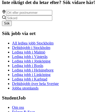
Inte riktigt det du letar efter? Sök vidare här!
Sök
Sök jobb via ort
All lediga jobb Stockholm
Deltidsjobb i Stockholm
Lediga jobb i Malmö
Lediga jobb i Västerås
Lediga jobb i Jönköping
Lediga jobb i Borås
Lediga jobb i Helsingborg
Lediga jobb i Linköping
Lediga jobb i Karlstad
Deltidsjobb över hela Sverige
Jobba utomlands
StudentJob
Om oss
Frågor & Svar