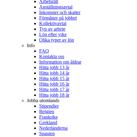
Arbetsrätt
Anställningsavtal
Inkomster och skatter
Förmåner på jobbet
Kollektivavtal
Typ av arbete
Lön efter yrke
Olika typer av lön
Info
FAQ
Kontakta oss
Information om åldrar
Hitta jobb 13 år
Hitta jobb 14 år
Hitta jobb 15 år
Hitta jobb 16 år
Hitta jobb 17 år
Hitta jobb 18 år
Jobba utomlands
Stipendier
Belgien
Frankrike
Grekland
Nederländerna
Spanien