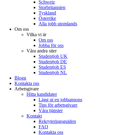
Schweiz
Storbritannien
Tyskland
Österrike
Alla jobb utomlands
Om oss
Vilka vi är
Om oss
Jobba för oss
Våra andra siter
Studentjob UK
Studentjob DE
Studentjob ES
Studentjob NL
Blogg
Kontakta oss
Arbetsgivare
Hitta kandidater
Lägg ut en jobbannons
Tips för arbetsgivare
Våra tjänster
Kontakt
Rekryteringsguiden
FAQ
Kontakta oss