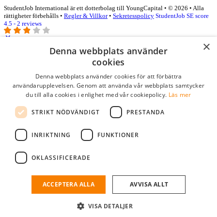
StudentJob International är ett dotterbolag till YoungCapital • © 2026 • Alla
rättigheter förbehålls •
Regler & Villkor
•
Sekretesspolicy
StudentJob SE score
4.5 - 2 reviews
×
Denna webbplats använder
Logga in som företag
cookies
Denna webbplats använder cookies för att förbättra
E-post
*
användarupplevelsen. Genom att använda vår webbplats samtycker
du till alla cookies i enlighet med vår cookiepolicy.
Läs mer
Lösenord
STRIKT NÖDVÄNDIGT
PRESTANDA
kom ihåg mig
glömt ditt lösenord?
logga in
INRIKTNING
FUNKTIONER
Kostnadsfri företagsprofil
OKLASSIFICERADE
Om du har företagskonto hos StudentJob SE, kan du enkelt logga in
och söka efter passande kandidater till ditt företag.
ACCEPTERA ALLA
AVVISA ALLT
Har du inte ett företagskonto?
VISA DETALJER
skapa profil gratis