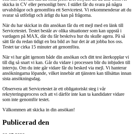
skicka in CV eller personligt brev. I stället får du svara på några
urvalsfrågor och genomföra ett Servicetest. Vi rekommenderar att du
svarar så utförligt och ärligt du kan på frågorna.
När du har skickat in din ansökan får du ett mejl med en länk till
Servicetestet. Testet består av olika situationer som kan uppstå i
vardagen på MAX, där du får beskriva hur du skulle agera. På så
sätt får du redan tidigt en bra bild av hur det är att jobba hos oss.
Testet tar cirka 15 minuter att genomföra.
När vi har gått igenom både din ansökan och ditt test återkopplar vi
till dig så snart vi kan. Går du vidare i processen blir du inbjuden till
intervju. Om du inte går vidare får du besked via mejl. Vi hanterar
ansökningarna löpande, vilket innebär att tjänsten kan tillsättas innan
sista ansökningsdag.
Observera att Servicetestet är ett obligatoriskt steg i vår
rekryteringsprocess och att vi därför inte kan ta kandidater vidare
som inte genomför testet.
Välkommen att skicka in din ansökan!
Publicerad den