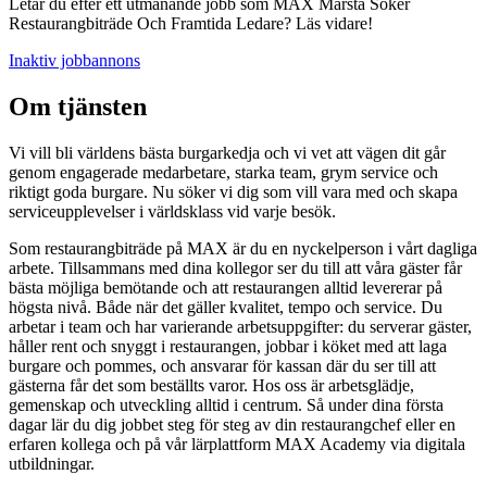
Letar du efter ett utmanande jobb som MAX Märsta Söker
Restaurangbiträde Och Framtida Ledare? Läs vidare!
Inaktiv jobbannons
Om tjänsten
Vi vill bli världens bästa burgarkedja och vi vet att vägen dit går
genom engagerade medarbetare, starka team, grym service och
riktigt goda burgare. Nu söker vi dig som vill vara med och skapa
serviceupplevelser i världsklass vid varje besök.
Som restaurangbiträde på MAX är du en nyckelperson i vårt dagliga
arbete. Tillsammans med dina kollegor ser du till att våra gäster får
bästa möjliga bemötande och att restaurangen alltid levererar på
högsta nivå. Både när det gäller kvalitet, tempo och service. Du
arbetar i team och har varierande arbetsuppgifter: du serverar gäster,
håller rent och snyggt i restaurangen, jobbar i köket med att laga
burgare och pommes, och ansvarar för kassan där du ser till att
gästerna får det som beställts varor. Hos oss är arbetsglädje,
gemenskap och utveckling alltid i centrum. Så under dina första
dagar lär du dig jobbet steg för steg av din restaurangchef eller en
erfaren kollega och på vår lärplattform MAX Academy via digitala
utbildningar.