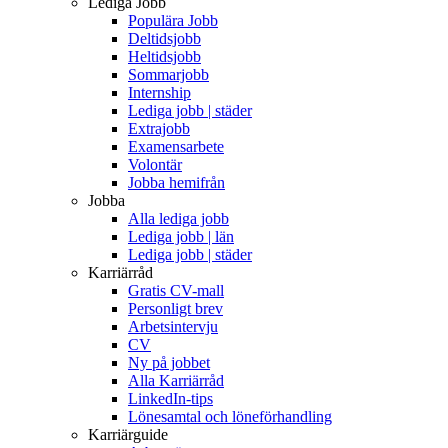
Lediga Jobb
Populära Jobb
Deltidsjobb
Heltidsjobb
Sommarjobb
Internship
Lediga jobb | städer
Extrajobb
Examensarbete
Volontär
Jobba hemifrån
Jobba
Alla lediga jobb
Lediga jobb | län
Lediga jobb | städer
Karriärråd
Gratis CV-mall
Personligt brev
Arbetsintervju
CV
Ny på jobbet
Alla Karriärråd
LinkedIn-tips
Lönesamtal och löneförhandling
Karriärguide