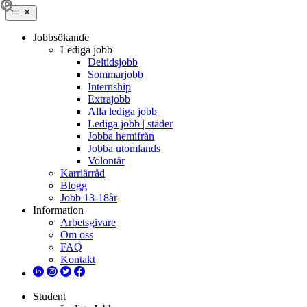
Jobbsökande
Lediga jobb
Deltidsjobb
Sommarjobb
Internship
Extrajobb
Alla lediga jobb
Lediga jobb | städer
Jobba hemifrån
Jobba utomlands
Volontär
Karriärråd
Blogg
Jobb 13-18år
Information
Arbetsgivare
Om oss
FAQ
Kontakt
Student