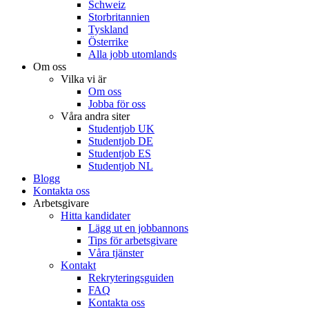
Schweiz
Storbritannien
Tyskland
Österrike
Alla jobb utomlands
Om oss
Vilka vi är
Om oss
Jobba för oss
Våra andra siter
Studentjob UK
Studentjob DE
Studentjob ES
Studentjob NL
Blogg
Kontakta oss
Arbetsgivare
Hitta kandidater
Lägg ut en jobbannons
Tips för arbetsgivare
Våra tjänster
Kontakt
Rekryteringsguiden
FAQ
Kontakta oss