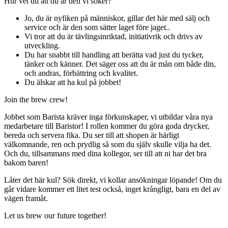
Hur vet du att du är den vi söker?
Jo, du är nyfiken på människor, gillar det här med sälj och
service och är den som sätter laget före jaget..
Vi tror att du är tävlingsinriktad, initiativrik och drivs av
utveckling.
Du har snabbt till handling att berätta vad just du tycker,
tänker och känner. Det säger oss att du är mån om både din,
och andras, förbättring och kvalitet.
Du älskar att ha kul på jobbet!
Join the brew crew!
Jobbet som Barista kräver inga förkunskaper, vi utbildar våra nya
medarbetare till Baristor! I rollen kommer du göra goda drycker,
bereda och servera fika. Du ser till att shopen är härligt
välkomnande, ren och prydlig så som du själv skulle vilja ha det.
Och du, tillsammans med dina kollegor, ser till att ni har det bra
bakom baren!
Låter det här kul? Sök direkt, vi kollar ansökningar löpande! Om du
går vidare kommer ett litet test också, inget krångligt, bara en del av
vägen framåt.
Let us brew our future together!