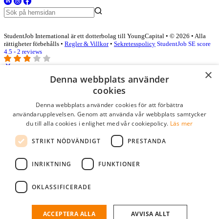
StudentJob International är ett dotterbolag till YoungCapital • © 2026 • Alla
rättigheter förbehålls •
Regler & Villkor
•
Sekretesspolicy
StudentJob SE score
4.5 - 2 reviews
×
Denna webbplats använder
Logga in som företag
cookies
Denna webbplats använder cookies för att förbättra
E-post
*
användarupplevelsen. Genom att använda vår webbplats samtycker
du till alla cookies i enlighet med vår cookiepolicy.
Läs mer
Lösenord
STRIKT NÖDVÄNDIGT
PRESTANDA
kom ihåg mig
glömt ditt lösenord?
logga in
INRIKTNING
FUNKTIONER
Kostnadsfri företagsprofil
OKLASSIFICERADE
Om du har företagskonto hos StudentJob SE, kan du enkelt logga in
och söka efter passande kandidater till ditt företag.
ACCEPTERA ALLA
AVVISA ALLT