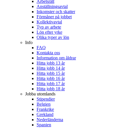
Arbetsrätt
Anställningsavtal
Inkomster och skatter
Förmåner på jobbet
Kollektivavtal
Typ av arbete
Lön efter yrke
Olika typer av lön
Info
FAQ
Kontakta oss
Information om åldrar
Hitta jobb 13 år
Hitta jobb 14 år
Hitta jobb 15 år
Hitta jobb 16 år
Hitta jobb 17 år
Hitta jobb 18 år
Jobba utomlands
Stipendier
Belgien
Frankrike
Grekland
Nederländerna
Spanien