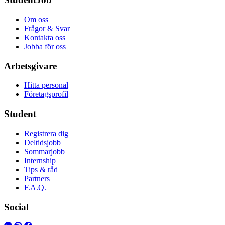
Om oss
Frågor & Svar
Kontakta oss
Jobba för oss
Arbetsgivare
Hitta personal
Företagsprofil
Student
Registrera dig
Deltidsjobb
Sommarjobb
Internship
Tips & råd
Partners
F.A.Q.
Social