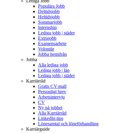
Lediga Jobb
Populära Jobb
Deltidsjobb
Heltidsjobb
Sommarjobb
Internship
Lediga jobb | städer
Extrajobb
Examensarbete
Volontär
Jobba hemifrån
Jobba
Alla lediga jobb
Lediga jobb | län
Lediga jobb | städer
Karriärråd
Gratis CV-mall
Personligt brev
Arbetsintervju
CV
Ny på jobbet
Alla Karriärråd
LinkedIn-tips
Lönesamtal och löneförhandling
Karriärguide