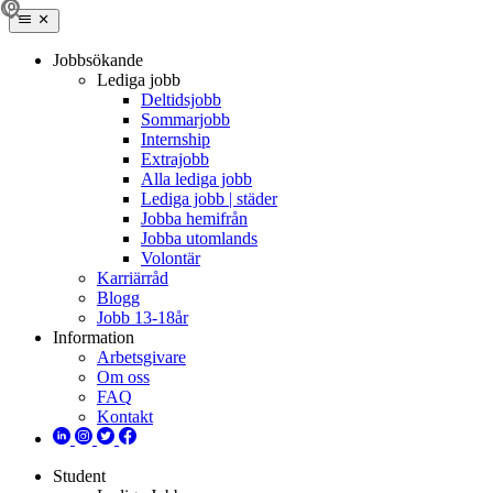
Jobbsökande
Lediga jobb
Deltidsjobb
Sommarjobb
Internship
Extrajobb
Alla lediga jobb
Lediga jobb | städer
Jobba hemifrån
Jobba utomlands
Volontär
Karriärråd
Blogg
Jobb 13-18år
Information
Arbetsgivare
Om oss
FAQ
Kontakt
Student