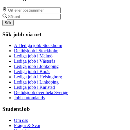
Sök
Sök jobb via ort
All lediga jobb Stockholm
Deltidsjobb i Stockholm
Lediga jobb i Malmö
Lediga jobb i Västerås
Lediga jobb i Jönköping
Lediga jobb i Borås
Lediga jobb i Helsingborg
Lediga jobb i Linköping
Lediga jobb i Karlstad
Deltidsjobb över hela Sverige
Jobba utomlands
StudentJob
Om oss
Frågor & Svar