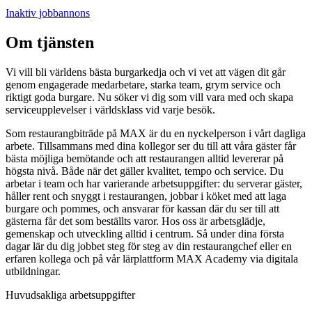
Inaktiv jobbannons
Om tjänsten
Vi vill bli världens bästa burgarkedja och vi vet att vägen dit går
genom engagerade medarbetare, starka team, grym service och
riktigt goda burgare. Nu söker vi dig som vill vara med och skapa
serviceupplevelser i världsklass vid varje besök.
Som restaurangbiträde på MAX är du en nyckelperson i vårt dagliga
arbete. Tillsammans med dina kollegor ser du till att våra gäster får
bästa möjliga bemötande och att restaurangen alltid levererar på
högsta nivå. Både när det gäller kvalitet, tempo och service. Du
arbetar i team och har varierande arbetsuppgifter: du serverar gäster,
håller rent och snyggt i restaurangen, jobbar i köket med att laga
burgare och pommes, och ansvarar för kassan där du ser till att
gästerna får det som beställts varor. Hos oss är arbetsglädje,
gemenskap och utveckling alltid i centrum. Så under dina första
dagar lär du dig jobbet steg för steg av din restaurangchef eller en
erfaren kollega och på vår lärplattform MAX Academy via digitala
utbildningar.
Huvudsakliga arbetsuppgifter