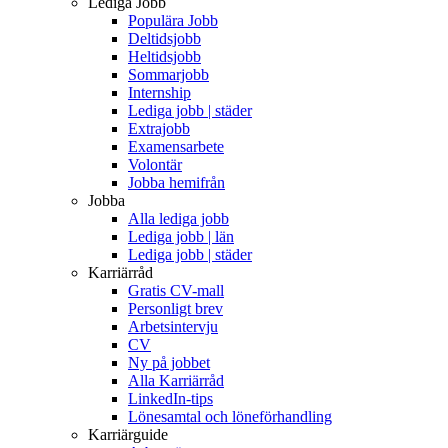
Lediga Jobb
Populära Jobb
Deltidsjobb
Heltidsjobb
Sommarjobb
Internship
Lediga jobb | städer
Extrajobb
Examensarbete
Volontär
Jobba hemifrån
Jobba
Alla lediga jobb
Lediga jobb | län
Lediga jobb | städer
Karriärråd
Gratis CV-mall
Personligt brev
Arbetsintervju
CV
Ny på jobbet
Alla Karriärråd
LinkedIn-tips
Lönesamtal och löneförhandling
Karriärguide