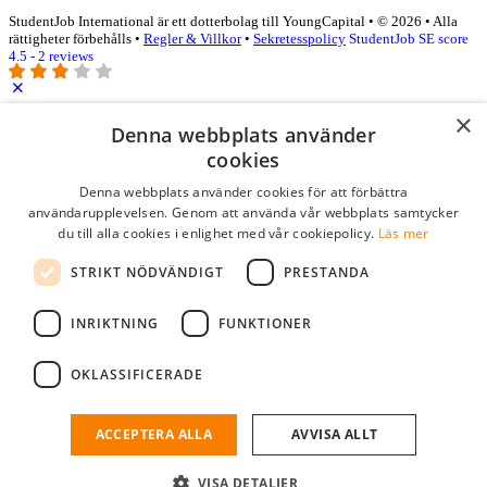
StudentJob International är ett dotterbolag till YoungCapital • © 2026 • Alla
rättigheter förbehålls •
Regler & Villkor
•
Sekretesspolicy
StudentJob SE score
4.5 - 2 reviews
×
Logga in som företag
Denna webbplats använder
cookies
E-post
*
Denna webbplats använder cookies för att förbättra
användarupplevelsen. Genom att använda vår webbplats samtycker
du till alla cookies i enlighet med vår cookiepolicy.
Läs mer
Lösenord
STRIKT NÖDVÄNDIGT
PRESTANDA
kom ihåg mig
glömt ditt lösenord?
logga in
INRIKTNING
FUNKTIONER
Kostnadsfri företagsprofil
OKLASSIFICERADE
Om du har företagskonto hos StudentJob SE, kan du enkelt logga in
och söka efter passande kandidater till ditt företag.
ACCEPTERA ALLA
AVVISA ALLT
Har du inte ett företagskonto?
VISA DETALJER