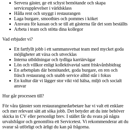
Servera gäster, ge ett schyst bemötande och skapa
serviceupplevelser i världsklass
Hålla rent och snyggt i restaurangen
Laga burgare, smoothies och pommes i köket
Ansvara för kassan och se till att gästerna får det som beställts
Arbeta i team och stötta dina kollegor
Vad erbjuder vi?
Ett fartfyllt jobb i ett sammansvetsat team med mycket goda
möjligheter att växa och utvecklas
Interna utbildningar och tydliga karriärvägar
Lön och villkor enligt kollektivavtal samt friskvårdsbidrag
En arbetsplats där bemötandet, goda burgare, en ren och
fräsch restaurang och snabb service alltid står i fokus
En kultur där vi lägger stor vikt vid hälsa, miljö och socialt
ansvar
Hur går processen till?
För våra tjänster som restaurangmedarbetare har vi valt ett enklare
och mer relevant sätt att söka jobb. Det betyder att du inte behöver
skicka in CV eller personligt brev. I stället får du svara på några
urvalsfrågor och genomföra ett Servicetest. Vi rekommenderar att du
svarar så utförligt och ärligt du kan på frågorna.