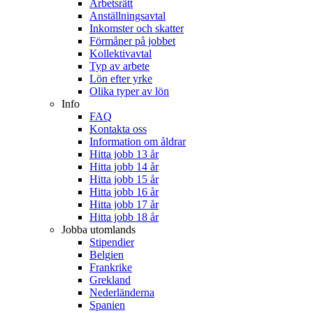
Arbetsrätt
Anställningsavtal
Inkomster och skatter
Förmåner på jobbet
Kollektivavtal
Typ av arbete
Lön efter yrke
Olika typer av lön
Info
FAQ
Kontakta oss
Information om åldrar
Hitta jobb 13 år
Hitta jobb 14 år
Hitta jobb 15 år
Hitta jobb 16 år
Hitta jobb 17 år
Hitta jobb 18 år
Jobba utomlands
Stipendier
Belgien
Frankrike
Grekland
Nederländerna
Spanien