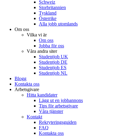
Schweiz
Storbritannien
Tyskland
Österrike
Alla jobb utomlands
Om oss
Vilka vi är
Om oss
Jobba för oss
Våra andra siter
Studentjob UK
Studentjob DE
Studentjob ES
Studentjob NL
Blogg
Kontakta oss
Arbetsgivare
Hitta kandidater
Lägg ut en jobbannons
Tips för arbetsgivare
Våra tjänster
Kontakt
Rekryteringsguiden
FAQ
Kontakta oss