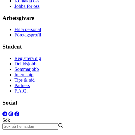
Kontakta oss
Jobba för oss
Arbetsgivare
Hitta personal
Företagsprofil
Student
Registrera dig
Deltidsjobb
Sommarjobb
Internship
Tips & råd
Partners
F.A.Q.
Social
Sök