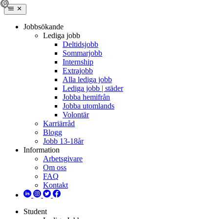
Jobbsökande
Lediga jobb
Deltidsjobb
Sommarjobb
Internship
Extrajobb
Alla lediga jobb
Lediga jobb | städer
Jobba hemifrån
Jobba utomlands
Volontär
Karriärråd
Blogg
Jobb 13-18år
Information
Arbetsgivare
Om oss
FAQ
Kontakt
Student