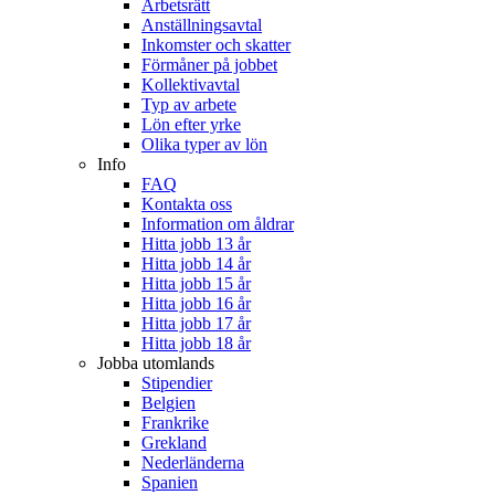
Arbetsrätt
Anställningsavtal
Inkomster och skatter
Förmåner på jobbet
Kollektivavtal
Typ av arbete
Lön efter yrke
Olika typer av lön
Info
FAQ
Kontakta oss
Information om åldrar
Hitta jobb 13 år
Hitta jobb 14 år
Hitta jobb 15 år
Hitta jobb 16 år
Hitta jobb 17 år
Hitta jobb 18 år
Jobba utomlands
Stipendier
Belgien
Frankrike
Grekland
Nederländerna
Spanien