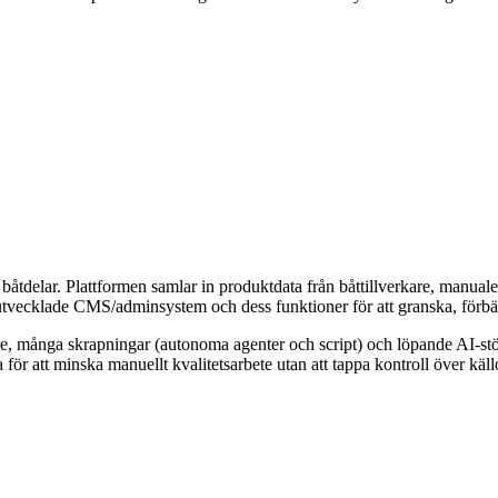
båtdelar. Plattformen samlar in produktdata från båttillverkare, manuale
utvecklade CMS/adminsystem och dess funktioner för att granska, förbä
, många skrapningar (autonoma agenter och script) och löpande AI-stöd d
ör att minska manuellt kvalitetsarbete utan att tappa kontroll över källo