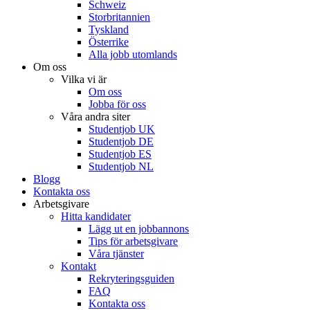
Schweiz
Storbritannien
Tyskland
Österrike
Alla jobb utomlands
Om oss
Vilka vi är
Om oss
Jobba för oss
Våra andra siter
Studentjob UK
Studentjob DE
Studentjob ES
Studentjob NL
Blogg
Kontakta oss
Arbetsgivare
Hitta kandidater
Lägg ut en jobbannons
Tips för arbetsgivare
Våra tjänster
Kontakt
Rekryteringsguiden
FAQ
Kontakta oss