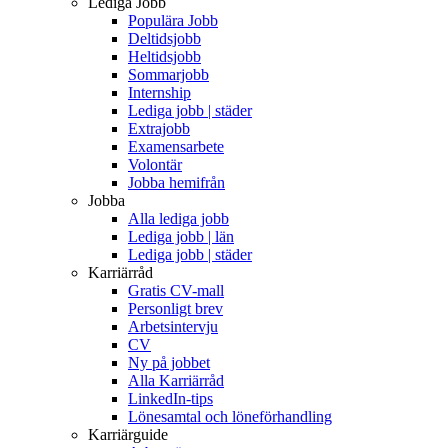
Lediga Jobb
Populära Jobb
Deltidsjobb
Heltidsjobb
Sommarjobb
Internship
Lediga jobb | städer
Extrajobb
Examensarbete
Volontär
Jobba hemifrån
Jobba
Alla lediga jobb
Lediga jobb | län
Lediga jobb | städer
Karriärråd
Gratis CV-mall
Personligt brev
Arbetsintervju
CV
Ny på jobbet
Alla Karriärråd
LinkedIn-tips
Lönesamtal och löneförhandling
Karriärguide