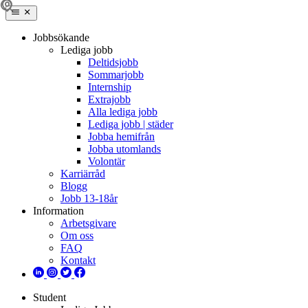
Jobbsökande
Lediga jobb
Deltidsjobb
Sommarjobb
Internship
Extrajobb
Alla lediga jobb
Lediga jobb | städer
Jobba hemifrån
Jobba utomlands
Volontär
Karriärråd
Blogg
Jobb 13-18år
Information
Arbetsgivare
Om oss
FAQ
Kontakt
Student