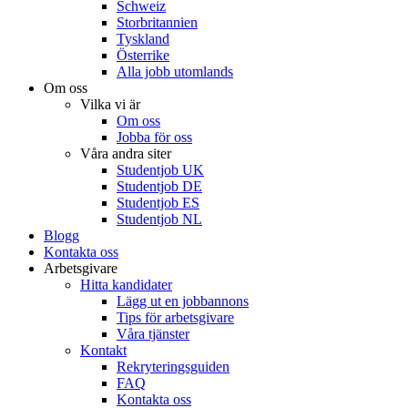
Schweiz
Storbritannien
Tyskland
Österrike
Alla jobb utomlands
Om oss
Vilka vi är
Om oss
Jobba för oss
Våra andra siter
Studentjob UK
Studentjob DE
Studentjob ES
Studentjob NL
Blogg
Kontakta oss
Arbetsgivare
Hitta kandidater
Lägg ut en jobbannons
Tips för arbetsgivare
Våra tjänster
Kontakt
Rekryteringsguiden
FAQ
Kontakta oss