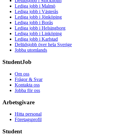
Deltidsjobb i Stockholm
Lediga jobb i Malmö
Lediga jobb i Västerås
Lediga jobb i Jönköping
Lediga jobb i Borås
Lediga jobb i Helsingborg
Lediga jobb i Linköping
Lediga jobb i Karlstad
Deltidsjobb över hela Sverige
Jobba utomlands
StudentJob
Om oss
Frågor & Svar
Kontakta oss
Jobba för oss
Arbetsgivare
Hitta personal
Företagsprofil
Student