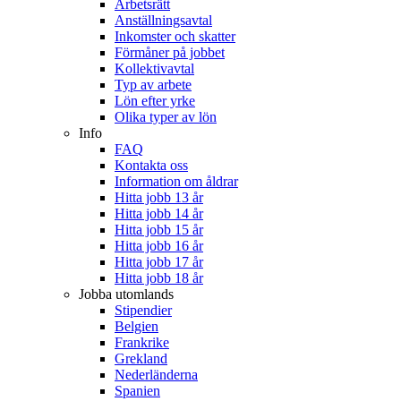
Arbetsrätt
Anställningsavtal
Inkomster och skatter
Förmåner på jobbet
Kollektivavtal
Typ av arbete
Lön efter yrke
Olika typer av lön
Info
FAQ
Kontakta oss
Information om åldrar
Hitta jobb 13 år
Hitta jobb 14 år
Hitta jobb 15 år
Hitta jobb 16 år
Hitta jobb 17 år
Hitta jobb 18 år
Jobba utomlands
Stipendier
Belgien
Frankrike
Grekland
Nederländerna
Spanien