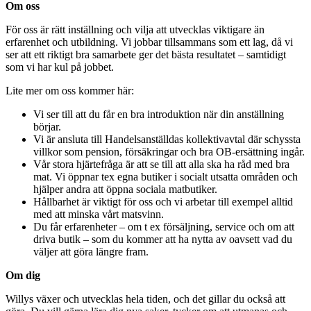
Om oss
För oss är rätt inställning och vilja att utvecklas viktigare än
erfarenhet och utbildning. Vi jobbar tillsammans som ett lag, då vi
ser att ett riktigt bra samarbete ger det bästa resultatet – samtidigt
som vi har kul på jobbet.
Lite mer om oss kommer här:
Vi ser till att du får en bra introduktion när din anställning
börjar.
Vi är ansluta till Handelsanställdas kollektivavtal där schyssta
villkor som pension, försäkringar och bra OB-ersättning ingår.
Vår stora hjärtefråga är att se till att alla ska ha råd med bra
mat. Vi öppnar tex egna butiker i socialt utsatta områden och
hjälper andra att öppna sociala matbutiker.
Hållbarhet är viktigt för oss och vi arbetar till exempel alltid
med att minska vårt matsvinn.
Du får erfarenheter – om t ex försäljning, service och om att
driva butik – som du kommer att ha nytta av oavsett vad du
väljer att göra längre fram.
Om dig
Willys växer och utvecklas hela tiden, och det gillar du också att