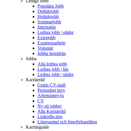
Lediga Jobb
Populära Jobb
Deltidsjobb
Heltidsjobb
Sommarjobb
Internship
Lediga jobb | städer
Extrajobb
Examensarbete
Volontär
Jobba hemifrån
Jobba
Alla lediga jobb
Lediga jobb | län
Lediga jobb | städer
Karriärråd
Gratis CV-mall
Personligt brev
Arbetsintervju
CV
Ny på jobbet
Alla Karriärråd
LinkedIn-tips
Lönesamtal och löneförhandling
Karriärguide