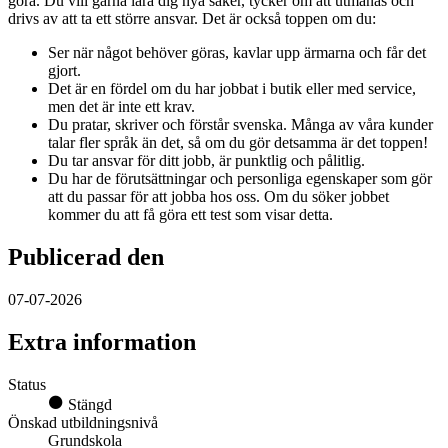
göra. Du vill gärna lära dig nya saker, tycker om att utmanas och
drivs av att ta ett större ansvar. Det är också toppen om du:
Ser när något behöver göras, kavlar upp ärmarna och får det
gjort.
Det är en fördel om du har jobbat i butik eller med service,
men det är inte ett krav.
Du pratar, skriver och förstår svenska. Många av våra kunder
talar fler språk än det, så om du gör detsamma är det toppen!
Du tar ansvar för ditt jobb, är punktlig och pålitlig.
Du har de förutsättningar och personliga egenskaper som gör
att du passar för att jobba hos oss. Om du söker jobbet
kommer du att få göra ett test som visar detta.
Publicerad den
07-07-2026
Extra information
Status
Stängd
Önskad utbildningsnivå
Grundskola