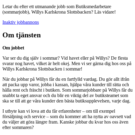
Letar du efter ett utmanande jobb som Butiksmedarbetare
(sommarjobb), Willys Karlskrona Slottsbacken? Läs vidare!
Inaktiv jobbannons
Om tjänsten
Om jobbet
Var ser du dig själv i sommar? Vid havet eller på Willys? De flesta
svarar nog havet, vilket är helt okej. Men vi ser gärna dig hos oss på
Willys Karlskrona Slottsbacken i sommar!
När du jobbar på Willys får du en fartfylld vardag. Du gör allt ifrån
att packa upp varor, jobba i kassan, hjälpa våra kunder till rätta och
hålla rent och fräscht i butiken. Som sommarjobbare på Willys får du
snabbt ta eget ansvar och du blir en viktig del av butiksteamet som
ska se till att ge våra kunder den bästa butiksupplevelsen, varje dag.
I utbyte kan vi lova att du får erfarenheter – om till exempel
försäljning och service – som du kommer att ha nytta av oavsett vad
du väljer att göra längre fram. Kanske jobbar du kvar hos oss även
efter sommaren?