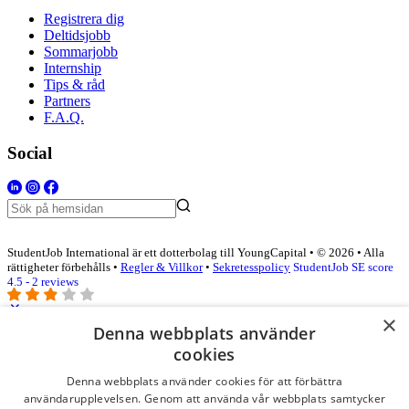
Registrera dig
Deltidsjobb
Sommarjobb
Internship
Tips & råd
Partners
F.A.Q.
Social
StudentJob International är ett dotterbolag till YoungCapital • © 2026 • Alla
rättigheter förbehålls •
Regler & Villkor
•
Sekretesspolicy
StudentJob SE score
4.5 - 2 reviews
×
Denna webbplats använder
Logga in som företag
cookies
Denna webbplats använder cookies för att förbättra
E-post
*
användarupplevelsen. Genom att använda vår webbplats samtycker