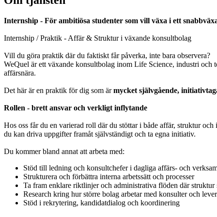
Om tjänsten
Internship - För ambitiösa studenter som vill växa i ett snabbvä
Internship / Praktik - Affär & Struktur i växande konsultbolag
Vill du göra praktik där du faktiskt får påverka, inte bara observera?
WeQuel är ett växande konsultbolag inom Life Science, industri och te
affärsnära.
Det här är en praktik för dig som är
mycket självgående, initiativta
Rollen - brett ansvar och verkligt inflytande
Hos oss får du en varierad roll där du stöttar i både affär, struktur och
du kan driva uppgifter framåt självständigt och ta egna initiativ.
Du kommer bland annat att arbeta med:
Stöd till ledning och konsultchefer i dagliga affärs- och verksa
Strukturera och förbättra interna arbetssätt och processer
Ta fram enklare riktlinjer och administrativa flöden där struktur
Research kring hur större bolag arbetar med konsulter och lever
Stöd i rekrytering, kandidatdialog och koordinering