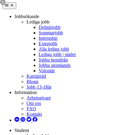
Jobbsökande
Lediga jobb
Deltidsjobb
Sommarjobb
Internship
Extrajobb
Alla lediga jobb
Lediga jobb | städer
Jobba hemifrån
Jobba utomlands
Volontär
Karriärråd
Blogg
Jobb 13-18år
Information
Arbetsgivare
Om oss
FAQ
Kontakt
Student