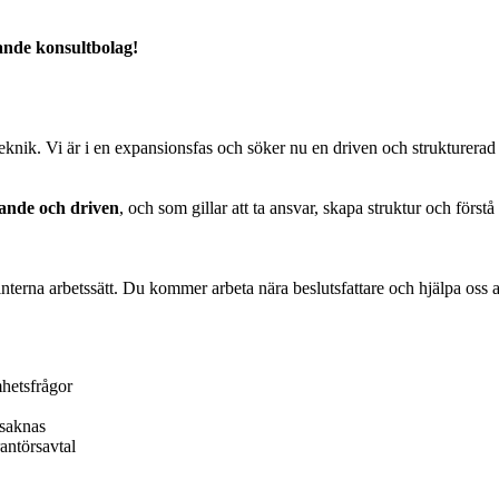
xande konsultbolag!
knik. Vi är i en expansionsfas och söker nu en driven och strukturerad 
gande och driven
, och som gillar att ta ansvar, skapa struktur och förs
 interna arbetssätt. Du kommer arbeta nära beslutsfattare och hjälpa oss at
mhetsfrågor
 saknas
antörsavtal