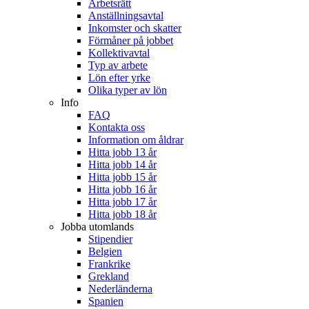
Arbetsrätt
Anställningsavtal
Inkomster och skatter
Förmåner på jobbet
Kollektivavtal
Typ av arbete
Lön efter yrke
Olika typer av lön
Info
FAQ
Kontakta oss
Information om åldrar
Hitta jobb 13 år
Hitta jobb 14 år
Hitta jobb 15 år
Hitta jobb 16 år
Hitta jobb 17 år
Hitta jobb 18 år
Jobba utomlands
Stipendier
Belgien
Frankrike
Grekland
Nederländerna
Spanien