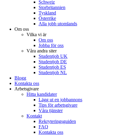
Schweiz
Storbritannien
Tyskland
Österrike
Alla jobb utomlands
Om oss
Vilka vi är
Om oss
Jobba för oss
Våra andra siter
Studentjob UK
Studentjob DE
Studentjob ES
Studentjob NL
Blogg
Kontakta oss
Arbetsgivare
Hitta kandidater
Lägg ut en jobbannons
Tips för arbetsgivare
Våra tjänster
Kontakt
Rekryteringsguiden
FAQ
Kontakta oss