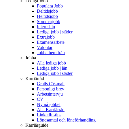
Lediga Jobb
Populära Jobb
Deltidsjobb
Heltidsjobb
Sommarjobb
Internship
Lediga jobb | städer
Extrajobb
Examensarbete
Volontär
Jobba hemifrån
Jobba
Alla lediga jobb
Lediga jobb | län
Lediga jobb | städer
Karriärråd
Gratis CV-mall
Personligt brev
Arbetsintervju
CV
Ny på jobbet
Alla Karriärråd
LinkedIn-tips
Lönesamtal och löneförhandling
Karriärguide