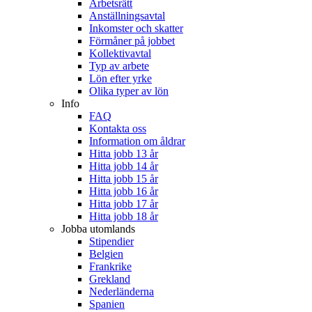
Arbetsrätt
Anställningsavtal
Inkomster och skatter
Förmåner på jobbet
Kollektivavtal
Typ av arbete
Lön efter yrke
Olika typer av lön
Info
FAQ
Kontakta oss
Information om åldrar
Hitta jobb 13 år
Hitta jobb 14 år
Hitta jobb 15 år
Hitta jobb 16 år
Hitta jobb 17 år
Hitta jobb 18 år
Jobba utomlands
Stipendier
Belgien
Frankrike
Grekland
Nederländerna
Spanien