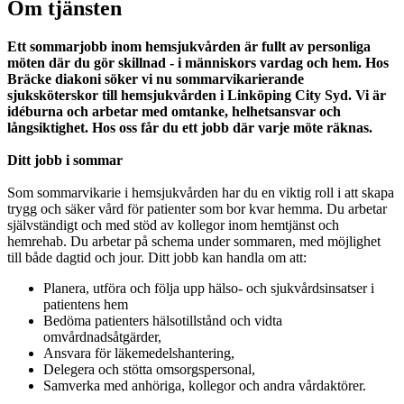
Om tjänsten
Ett sommarjobb inom hemsjukvården är fullt av personliga
möten där du gör skillnad - i människors vardag och hem. Hos
Bräcke diakoni söker vi nu sommarvikarierande
sjuksköterskor till hemsjukvården i Linköping City Syd. Vi är
idéburna och arbetar med omtanke, helhetsansvar och
långsiktighet. Hos oss får du ett jobb där varje möte räknas.
Ditt jobb i sommar
Som sommarvikarie i hemsjukvården har du en viktig roll i att skapa
trygg och säker vård för patienter som bor kvar hemma. Du arbetar
självständigt och med stöd av kollegor inom hemtjänst och
hemrehab. Du arbetar på schema under sommaren, med möjlighet
till både dagtid och jour. Ditt jobb kan handla om att:
Planera, utföra och följa upp hälso- och sjukvårdsinsatser i
patientens hem
Bedöma patienters hälsotillstånd och vidta
omvårdnadsåtgärder,
Ansvara för läkemedelshantering,
Delegera och stötta omsorgspersonal,
Samverka med anhöriga, kollegor och andra vårdaktörer.