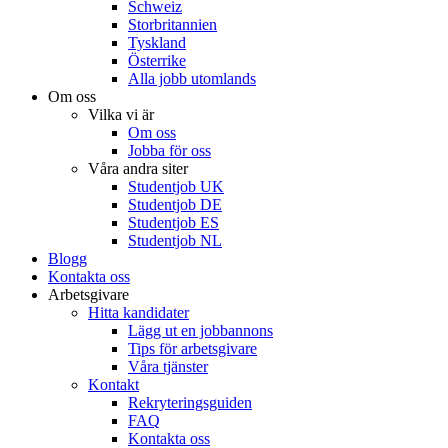
Schweiz
Storbritannien
Tyskland
Österrike
Alla jobb utomlands
Om oss
Vilka vi är
Om oss
Jobba för oss
Våra andra siter
Studentjob UK
Studentjob DE
Studentjob ES
Studentjob NL
Blogg
Kontakta oss
Arbetsgivare
Hitta kandidater
Lägg ut en jobbannons
Tips för arbetsgivare
Våra tjänster
Kontakt
Rekryteringsguiden
FAQ
Kontakta oss