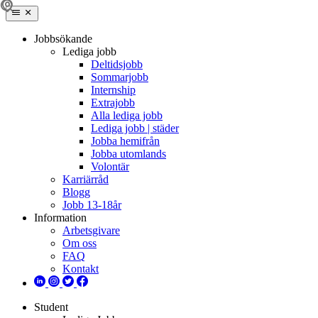
Jobbsökande
Lediga jobb
Deltidsjobb
Sommarjobb
Internship
Extrajobb
Alla lediga jobb
Lediga jobb | städer
Jobba hemifrån
Jobba utomlands
Volontär
Karriärråd
Blogg
Jobb 13-18år
Information
Arbetsgivare
Om oss
FAQ
Kontakt
Student