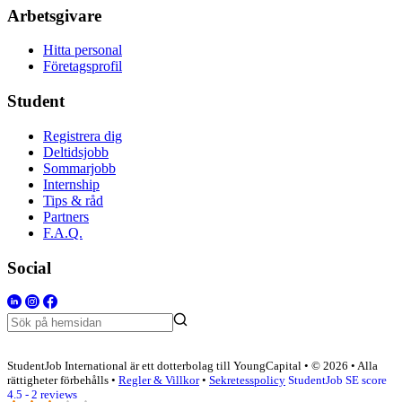
Arbetsgivare
Hitta personal
Företagsprofil
Student
Registrera dig
Deltidsjobb
Sommarjobb
Internship
Tips & råd
Partners
F.A.Q.
Social
StudentJob International är ett dotterbolag till YoungCapital • © 2026 • Alla
rättigheter förbehålls •
Regler & Villkor
•
Sekretesspolicy
StudentJob SE score
4.5 - 2 reviews