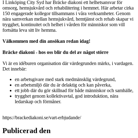
I Linköping City Syd har Bräcke diakoni ett helhetsansvar för
omsorg, hemsjukvård och rehabilitering i hemmet. Här arbetar cirka
150 engagerade kollegor tillsammans i våra verksamheter. Genom
nära samverkan mellan hemsjukvård, hemtjänst och rehab skapar vi
trygghet, kontinuitet och helhet i vården för människor som vill
fortsätta leva sitt liv hemma.
Välkommen med din ansökan redan idag!
Bräcke diakoni - hos oss blir du del av något större
Vi är en idéburen organisation där värdegrunden märks, i vardagen.
Det innebär:
en arbetsgivare med stark medmänsklig värdegrund,
en arbetsmiljö där du är delaktig och kan påverka,
ett jobb där du gör skillnad för både människor och samhälle,
trygghet genom kollektivavtal, god introduktion, nära
ledarskap och förmåner.
https://brackediakoni.se/vart-erbjudande/
Publicerad den