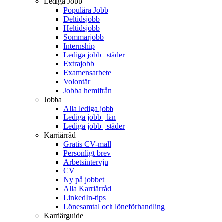
Lediga Jobb
Populära Jobb
Deltidsjobb
Heltidsjobb
Sommarjobb
Internship
Lediga jobb | städer
Extrajobb
Examensarbete
Volontär
Jobba hemifrån
Jobba
Alla lediga jobb
Lediga jobb | län
Lediga jobb | städer
Karriärråd
Gratis CV-mall
Personligt brev
Arbetsintervju
CV
Ny på jobbet
Alla Karriärråd
LinkedIn-tips
Lönesamtal och löneförhandling
Karriärguide