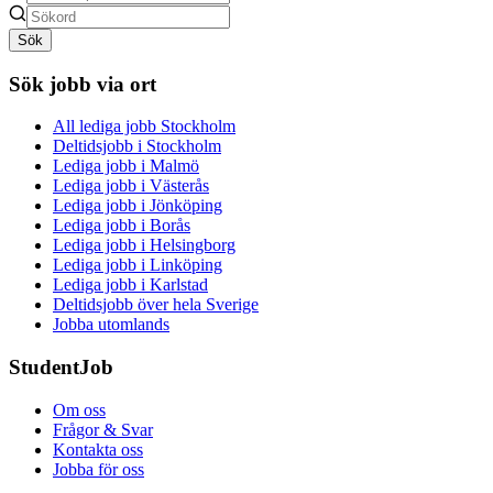
Sök
Sök jobb via ort
All lediga jobb Stockholm
Deltidsjobb i Stockholm
Lediga jobb i Malmö
Lediga jobb i Västerås
Lediga jobb i Jönköping
Lediga jobb i Borås
Lediga jobb i Helsingborg
Lediga jobb i Linköping
Lediga jobb i Karlstad
Deltidsjobb över hela Sverige
Jobba utomlands
StudentJob
Om oss
Frågor & Svar
Kontakta oss
Jobba för oss