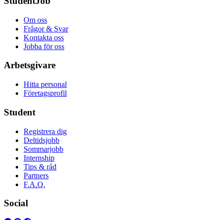
StudentJob
Om oss
Frågor & Svar
Kontakta oss
Jobba för oss
Arbetsgivare
Hitta personal
Företagsprofil
Student
Registrera dig
Deltidsjobb
Sommarjobb
Internship
Tips & råd
Partners
F.A.Q.
Social