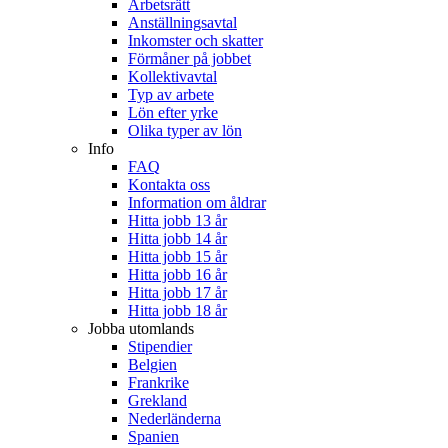
Arbetsrätt
Anställningsavtal
Inkomster och skatter
Förmåner på jobbet
Kollektivavtal
Typ av arbete
Lön efter yrke
Olika typer av lön
Info
FAQ
Kontakta oss
Information om åldrar
Hitta jobb 13 år
Hitta jobb 14 år
Hitta jobb 15 år
Hitta jobb 16 år
Hitta jobb 17 år
Hitta jobb 18 år
Jobba utomlands
Stipendier
Belgien
Frankrike
Grekland
Nederländerna
Spanien