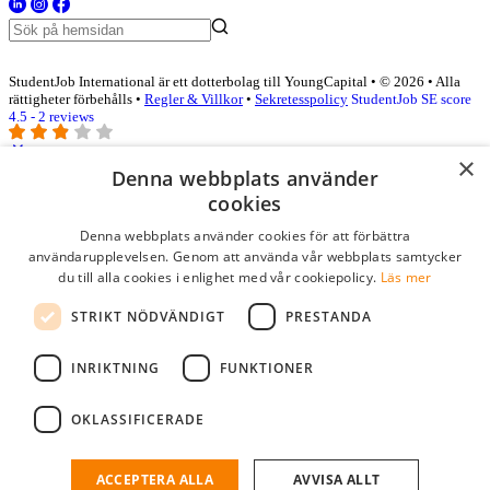
StudentJob International är ett dotterbolag till YoungCapital • © 2026 • Alla
rättigheter förbehålls •
Regler & Villkor
•
Sekretesspolicy
StudentJob SE score
4.5 - 2 reviews
×
Denna webbplats använder
Logga in som företag
cookies
Denna webbplats använder cookies för att förbättra
E-post
*
användarupplevelsen. Genom att använda vår webbplats samtycker
du till alla cookies i enlighet med vår cookiepolicy.
Läs mer
Lösenord
STRIKT NÖDVÄNDIGT
PRESTANDA
kom ihåg mig
glömt ditt lösenord?
logga in
INRIKTNING
FUNKTIONER
Kostnadsfri företagsprofil
OKLASSIFICERADE
Om du har företagskonto hos StudentJob SE, kan du enkelt logga in
och söka efter passande kandidater till ditt företag.
ACCEPTERA ALLA
AVVISA ALLT