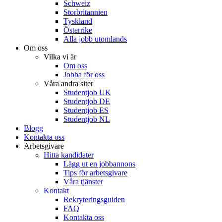
Schweiz
Storbritannien
Tyskland
Österrike
Alla jobb utomlands
Om oss
Vilka vi är
Om oss
Jobba för oss
Våra andra siter
Studentjob UK
Studentjob DE
Studentjob ES
Studentjob NL
Blogg
Kontakta oss
Arbetsgivare
Hitta kandidater
Lägg ut en jobbannons
Tips för arbetsgivare
Våra tjänster
Kontakt
Rekryteringsguiden
FAQ
Kontakta oss