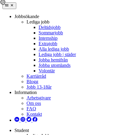
Jobbsökande
Lediga jobb
Deltidsjobb
Sommarjobb
Internship
Extrajobb
Alla lediga jobb
Lediga jobb | städer
Jobba hemifrån
Jobba utomlands
Volontär
Karriärråd
Blogg
Jobb 13-18år
Information
Arbetsgivare
Om oss
FAQ
Kontakt
Student