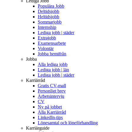
Lediga Jobb
Populära Jobb
Deltidsjobb
Heltidsjobb
Sommarjobb
Internship
Lediga jobb | städer
Extrajobb
Examensarbete
Volontär
Jobba hemifrån
Jobba
Alla lediga jobb
Lediga jobb | län
Lediga jobb | städer
Karriärråd
Gratis CV-mall
Personligt brev
Arbetsintervju
CV
Ny på jobbet
Alla Karriärråd
LinkedIn-tips
Lönesamtal och löneförhandling
Karriärguide