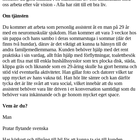
oss arbeta efter vår vision - Alla har rätt till ett bra liv.
Om tjänsten
Du kommer att arbeta som personlig assistent åt en man på 29 år
med en neuromuskulär sjukdom. Han kommer att vara 3 veckor hos
sin pappa och hans sambo i deras sommarstuga i sommar (där det
finns två hundar), därav är det viktigt att kunna ta hänsyn till de
andra familjemedlemmarna. Kunden behöver hjälp med det rent
praktiska i sin vardag, allt från hjälp med förflyttningar, toalettbesök
och att fixa mat till enkla hushållssysslor som tex plocka disk, städa,
klippa gräs och liknande som en 29-åring skulle ha gjort hemma och
stöd vid eventuella aktiviteter. Han gillar foto och datorer vilket tar
upp mycket av hans vakna tid. Han hör lite sämre och kan därför
tycka det är lite svårt att vara social, vilket innebär att du som
assistent behöver vara lite driven i er konversation samtidigt som du
behöver vara inkännande och ge honom mycket eget space.
Vem är du?
Man
Pratar flytande svenska
Har körkort och tillgång till bil för att kunna ta sig till kunden