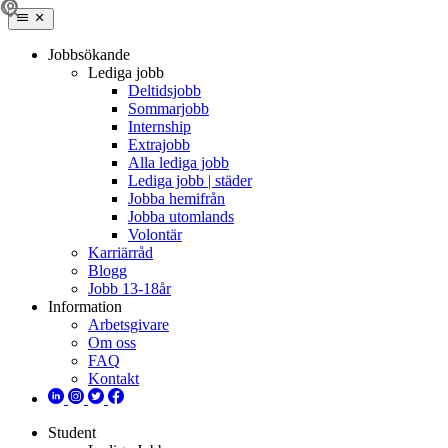
Jobbsökande
Lediga jobb
Deltidsjobb
Sommarjobb
Internship
Extrajobb
Alla lediga jobb
Lediga jobb | städer
Jobba hemifrån
Jobba utomlands
Volontär
Karriärråd
Blogg
Jobb 13-18år
Information
Arbetsgivare
Om oss
FAQ
Kontakt
Student