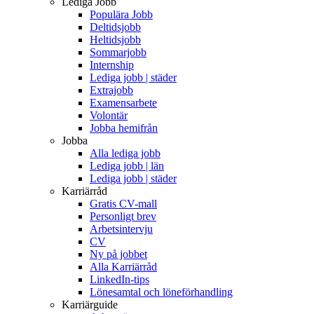
Lediga Jobb
Populära Jobb
Deltidsjobb
Heltidsjobb
Sommarjobb
Internship
Lediga jobb | städer
Extrajobb
Examensarbete
Volontär
Jobba hemifrån
Jobba
Alla lediga jobb
Lediga jobb | län
Lediga jobb | städer
Karriärråd
Gratis CV-mall
Personligt brev
Arbetsintervju
CV
Ny på jobbet
Alla Karriärråd
LinkedIn-tips
Lönesamtal och löneförhandling
Karriärguide