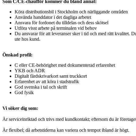
Som C/CE-chaufför kommer du bland annat:
Köra distributionsbil i Stockholm och närliggande områden
Använda handdator i det dagliga arbetet
Ansvara för fordonet du tilldelas och dess skötsel
Utföra visst arbete på terminalen vid behov
Du ansvarar för att leveranser sker i tid och med rätt kvalitet. Du
ute hos kund.
Önskad profil:
C eller CE-behörighet med dokumenterad erfarenhet
YKB och ADR
Digitalt färdskrivarkort samt truckkort
Erfarenhet av att köra i stadstrafik
God svenska i tal och skrift
God fysik
Vi söker dig som:
Är serviceinriktad och trivs med kundkontakt; eftersom du är företaget
Är flexibel; då arbetstiderna kan variera och tempot ibland är högt.