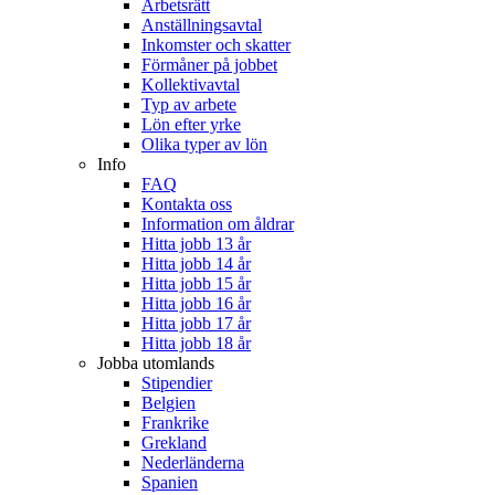
Arbetsrätt
Anställningsavtal
Inkomster och skatter
Förmåner på jobbet
Kollektivavtal
Typ av arbete
Lön efter yrke
Olika typer av lön
Info
FAQ
Kontakta oss
Information om åldrar
Hitta jobb 13 år
Hitta jobb 14 år
Hitta jobb 15 år
Hitta jobb 16 år
Hitta jobb 17 år
Hitta jobb 18 år
Jobba utomlands
Stipendier
Belgien
Frankrike
Grekland
Nederländerna
Spanien