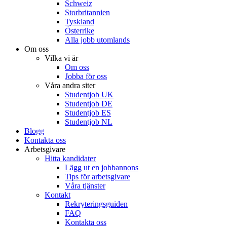
Schweiz
Storbritannien
Tyskland
Österrike
Alla jobb utomlands
Om oss
Vilka vi är
Om oss
Jobba för oss
Våra andra siter
Studentjob UK
Studentjob DE
Studentjob ES
Studentjob NL
Blogg
Kontakta oss
Arbetsgivare
Hitta kandidater
Lägg ut en jobbannons
Tips för arbetsgivare
Våra tjänster
Kontakt
Rekryteringsguiden
FAQ
Kontakta oss