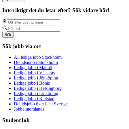
Inte riktigt det du letar efter? Sök vidare här!
Sök
Sök jobb via ort
All lediga jobb Stockholm
Deltidsjobb i Stockholm
Lediga jobb i Malmö
Lediga jobb i Västerås
Lediga jobb i Jönköping
Lediga jobb i Borås
Lediga jobb i Helsingborg
Lediga jobb i Linköping
Lediga jobb i Karlstad
Deltidsjobb över hela Sverige
Jobba utomlands
StudentJob