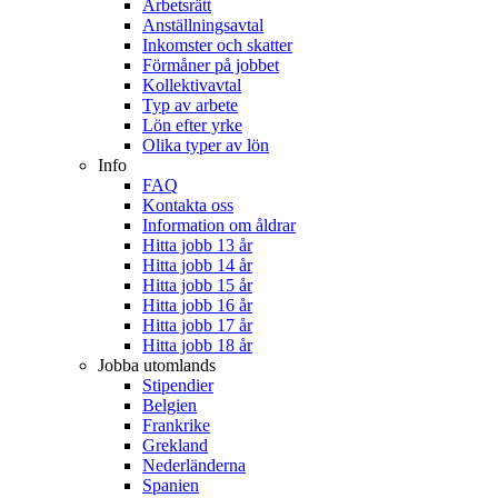
Arbetsrätt
Anställningsavtal
Inkomster och skatter
Förmåner på jobbet
Kollektivavtal
Typ av arbete
Lön efter yrke
Olika typer av lön
Info
FAQ
Kontakta oss
Information om åldrar
Hitta jobb 13 år
Hitta jobb 14 år
Hitta jobb 15 år
Hitta jobb 16 år
Hitta jobb 17 år
Hitta jobb 18 år
Jobba utomlands
Stipendier
Belgien
Frankrike
Grekland
Nederländerna
Spanien