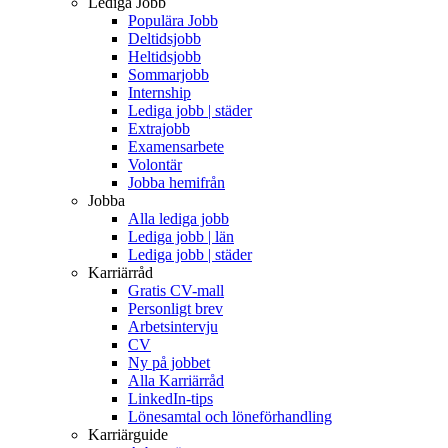
Lediga Jobb
Populära Jobb
Deltidsjobb
Heltidsjobb
Sommarjobb
Internship
Lediga jobb | städer
Extrajobb
Examensarbete
Volontär
Jobba hemifrån
Jobba
Alla lediga jobb
Lediga jobb | län
Lediga jobb | städer
Karriärråd
Gratis CV-mall
Personligt brev
Arbetsintervju
CV
Ny på jobbet
Alla Karriärråd
LinkedIn-tips
Lönesamtal och löneförhandling
Karriärguide