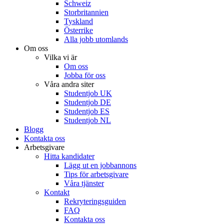
Schweiz
Storbritannien
Tyskland
Österrike
Alla jobb utomlands
Om oss
Vilka vi är
Om oss
Jobba för oss
Våra andra siter
Studentjob UK
Studentjob DE
Studentjob ES
Studentjob NL
Blogg
Kontakta oss
Arbetsgivare
Hitta kandidater
Lägg ut en jobbannons
Tips för arbetsgivare
Våra tjänster
Kontakt
Rekryteringsguiden
FAQ
Kontakta oss