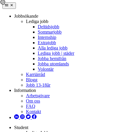
Jobbsökande
Lediga jobb
Deltidsjobb
Sommarjobb
Internship
Extrajobb
Alla lediga jobb
Lediga jobb | städer
Jobba hemifrån
Jobba utomlands
Volontär
Karriärråd
Blogg
Jobb 13-18år
Information
Arbetsgivare
Om oss
FAQ
Kontakt
Student