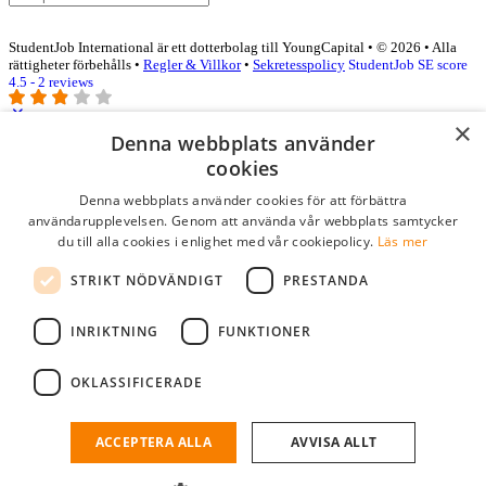
StudentJob International är ett dotterbolag till YoungCapital • © 2026 • Alla
rättigheter förbehålls •
Regler & Villkor
•
Sekretesspolicy
StudentJob SE score
4.5 - 2 reviews
×
Denna webbplats använder
Logga in som företag
cookies
Denna webbplats använder cookies för att förbättra
E-post
*
användarupplevelsen. Genom att använda vår webbplats samtycker
du till alla cookies i enlighet med vår cookiepolicy.
Läs mer
Lösenord
STRIKT NÖDVÄNDIGT
PRESTANDA
kom ihåg mig
glömt ditt lösenord?
logga in
INRIKTNING
FUNKTIONER
Kostnadsfri företagsprofil
OKLASSIFICERADE
Om du har företagskonto hos StudentJob SE, kan du enkelt logga in
och söka efter passande kandidater till ditt företag.
ACCEPTERA ALLA
AVVISA ALLT
Har du inte ett företagskonto?