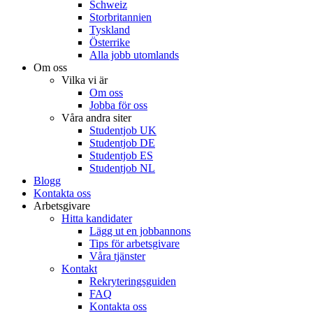
Schweiz
Storbritannien
Tyskland
Österrike
Alla jobb utomlands
Om oss
Vilka vi är
Om oss
Jobba för oss
Våra andra siter
Studentjob UK
Studentjob DE
Studentjob ES
Studentjob NL
Blogg
Kontakta oss
Arbetsgivare
Hitta kandidater
Lägg ut en jobbannons
Tips för arbetsgivare
Våra tjänster
Kontakt
Rekryteringsguiden
FAQ
Kontakta oss