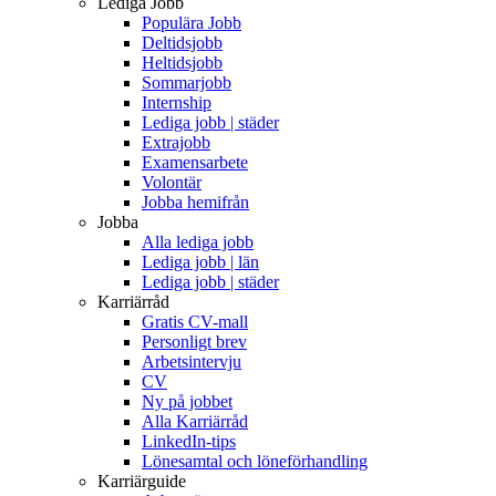
Lediga Jobb
Populära Jobb
Deltidsjobb
Heltidsjobb
Sommarjobb
Internship
Lediga jobb | städer
Extrajobb
Examensarbete
Volontär
Jobba hemifrån
Jobba
Alla lediga jobb
Lediga jobb | län
Lediga jobb | städer
Karriärråd
Gratis CV-mall
Personligt brev
Arbetsintervju
CV
Ny på jobbet
Alla Karriärråd
LinkedIn-tips
Lönesamtal och löneförhandling
Karriärguide