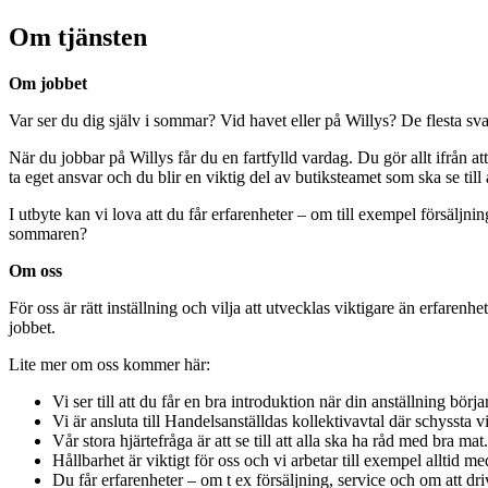
Om tjänsten
Om jobbet
Var ser du dig själv i sommar? Vid havet eller på Willys? De flesta sv
När du jobbar på Willys får du en fartfylld vardag. Du gör allt ifrån a
ta eget ansvar och du blir en viktig del av butiksteamet som ska se til
I utbyte kan vi lova att du får erfarenheter – om till exempel försälj
sommaren?
Om oss
För oss är rätt inställning och vilja att utvecklas viktigare än erfarenhe
jobbet.
Lite mer om oss kommer här:
Vi ser till att du får en bra introduktion när din anställning börjar
Vi är ansluta till Handelsanställdas kollektivavtal där schyssta 
Vår stora hjärtefråga är att se till att alla ska ha råd med bra m
Hållbarhet är viktigt för oss och vi arbetar till exempel alltid m
Du får erfarenheter – om t ex försäljning, service och om att dr