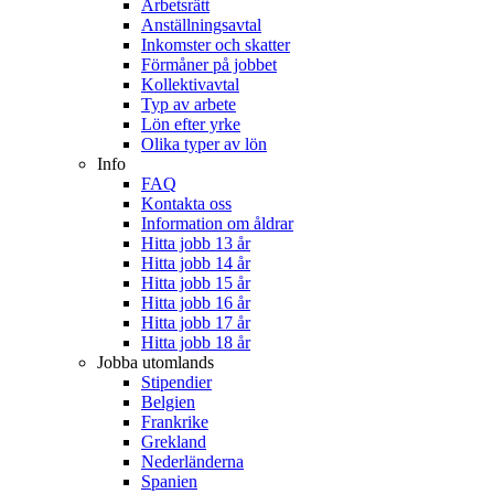
Arbetsrätt
Anställningsavtal
Inkomster och skatter
Förmåner på jobbet
Kollektivavtal
Typ av arbete
Lön efter yrke
Olika typer av lön
Info
FAQ
Kontakta oss
Information om åldrar
Hitta jobb 13 år
Hitta jobb 14 år
Hitta jobb 15 år
Hitta jobb 16 år
Hitta jobb 17 år
Hitta jobb 18 år
Jobba utomlands
Stipendier
Belgien
Frankrike
Grekland
Nederländerna
Spanien