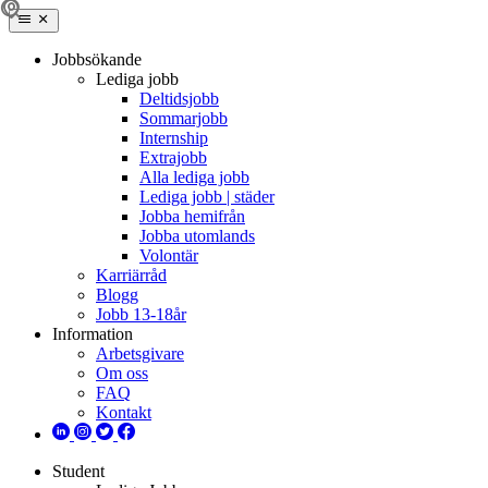
Jobbsökande
Lediga jobb
Deltidsjobb
Sommarjobb
Internship
Extrajobb
Alla lediga jobb
Lediga jobb | städer
Jobba hemifrån
Jobba utomlands
Volontär
Karriärråd
Blogg
Jobb 13-18år
Information
Arbetsgivare
Om oss
FAQ
Kontakt
Student