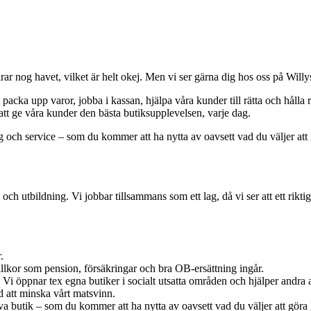
arar nog havet, vilket är helt okej. Men vi ser gärna dig hos oss på Wi
tt packa upp varor, jobba i kassan, hjälpa våra kunder till rätta och hål
l att ge våra kunder den bästa butiksupplevelsen, varje dag.
ning och service – som du kommer att ha nytta av oavsett vad du väljer at
t och utbildning. Vi jobbar tillsammans som ett lag, då vi ser att ett rikt
.
villkor som pension, försäkringar och bra OB-ersättning ingår.
at. Vi öppnar tex egna butiker i socialt utsatta områden och hjälper andra
ed att minska vårt matsvinn.
iva butik – som du kommer att ha nytta av oavsett vad du väljer att göra