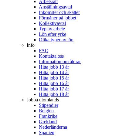
Arbetsrätt
Anställningsavtal
Inkomster och skatter
Förmåner på jobbet
Kollektivavtal
Typ av arbete
Lön efter yrke
Olika typer av lön
Info
FAQ
Kontakta oss
Information om åldrar
Hitta jobb 13 år
Hitta jobb 14 år
Hitta jobb 15 år
Hitta jobb 16 år
Hitta jobb 17 år
Hitta jobb 18 år
Jobba utomlands
Stipendier
Belgien
Frankrike
Grekland
Nederländerna
Spanien