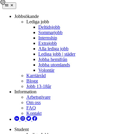
Jobbsökande
Lediga jobb
Deltidsjobb
Sommarjobb
Internship
Extrajobb
Alla lediga jobb
Lediga jobb | städer
Jobba hemifrån
Jobba utomlands
Volontär
Karriärråd
Blogg
Jobb 13-18år
Information
Arbetsgivare
Om oss
FAQ
Kontakt
Student