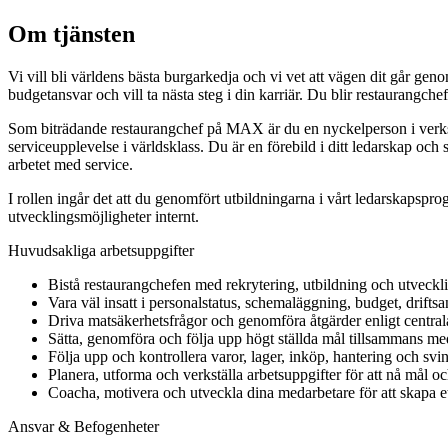
Om tjänsten
Vi vill bli världens bästa burgarkedja och vi vet att vägen dit går g
budgetansvar och vill ta nästa steg i din karriär. Du blir restaurangch
Som biträdande restaurangchef på MAX är du en nyckelperson i verksamhe
serviceupplevelse i världsklass. Du är en förebild i ditt ledarskap och
arbetet med service.
I rollen ingår det att du genomfört utbildningarna i vårt ledarska
utvecklingsmöjligheter internt.
Huvudsakliga arbetsuppgifter
Bistå restaurangchefen med rekrytering, utbildning och utveckl
Vara väl insatt i personalstatus, schemaläggning, budget, driftsa
Driva matsäkerhetsfrågor och genomföra åtgärder enligt centrala 
Sätta, genomföra och följa upp högt ställda mål tillsammans me
Följa upp och kontrollera varor, lager, inköp, hantering och svin
Planera, utforma och verkställa arbetsuppgifter för att nå mål och 
Coacha, motivera och utveckla dina medarbetare för att skapa e
Ansvar & Befogenheter