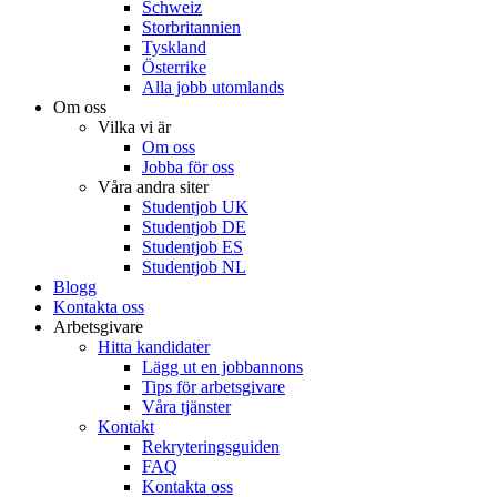
Schweiz
Storbritannien
Tyskland
Österrike
Alla jobb utomlands
Om oss
Vilka vi är
Om oss
Jobba för oss
Våra andra siter
Studentjob UK
Studentjob DE
Studentjob ES
Studentjob NL
Blogg
Kontakta oss
Arbetsgivare
Hitta kandidater
Lägg ut en jobbannons
Tips för arbetsgivare
Våra tjänster
Kontakt
Rekryteringsguiden
FAQ
Kontakta oss