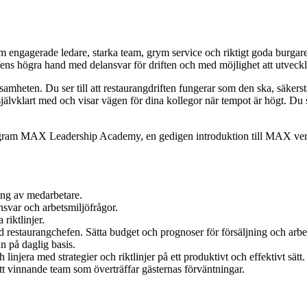
enom engagerade ledare, starka team, grym service och riktigt goda burg
efens högra hand med delansvar för driften och med möjlighet att utveckl
ten. Du ser till att restaurangdriften fungerar som den ska, säkerställe
 självklart med och visar vägen för dina kollegor när tempot är högt. Du 
psprogram MAX Leadership Academy, en gedigen introduktion till MAX ve
ing av medarbetare.
nsvar och arbetsmiljöfrågor.
riktlinjer.
d restaurangchefen. Sätta budget och prognoser för försäljning och arb
n på daglig basis.
linjera med strategier och riktlinjer på ett produktivt och effektivt sätt.
tt vinnande team som överträffar gästernas förväntningar.