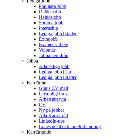
Lediga Jobb
Populära Jobb
Deltidsjobb
Heltidsjobb
Sommarjobb
Internship
Lediga jobb | städer
Extrajobb
Examensarbete
Volontär
Jobba hemifrån
Jobba
Alla lediga jobb
Lediga jobb | län
Lediga jobb | städer
Karriärråd
Gratis CV-mall
Personligt brev
Arbetsintervju
CV
Ny på jobbet
Alla Karriärråd
LinkedIn-tips
Lönesamtal och löneförhandling
Karriärguide