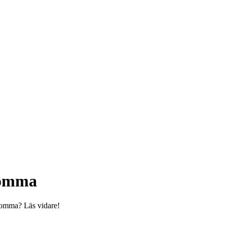
romma
romma? Läs vidare!