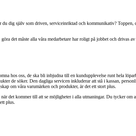
r du dig själv som driven, serviceinriktad och kommunikativ? Toppen, då 
kunna göra det måste alla våra medarbetare har roligt på jobbet och drivas
mna hos oss, de ska bli inbjudna till en kundupplevelse runt hela löpa
kter de söker. Den dagliga servicen inkluderar att stå i kassan, personlig 
skap om våra varumärken och produkter, är det ett stort plus.
r när det kommer till att se möjligheter i alla utmaningar. Du tycker om a
tt plus.