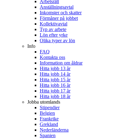
Arbetsrätt
Anställningsavtal
Inkomster och skatter
Förmåner på jobbet
Kollektivavtal
Typ av arbete
Lön efter yrke
Olika typer av lön
Info
FAQ
Kontakta oss
Information om åldrar
Hitta jobb 13 år
Hitta jobb 14 år
Hitta jobb 15 år
Hitta jobb 16 år
Hitta jobb 17 år
Hitta jobb 18 år
Jobba utomlands
Stipendier
Belgien
Frankrike
Grekland
Nederländerna
Spanien