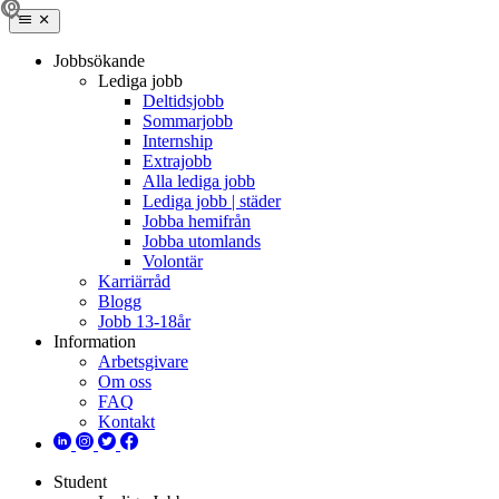
Jobbsökande
Lediga jobb
Deltidsjobb
Sommarjobb
Internship
Extrajobb
Alla lediga jobb
Lediga jobb | städer
Jobba hemifrån
Jobba utomlands
Volontär
Karriärråd
Blogg
Jobb 13-18år
Information
Arbetsgivare
Om oss
FAQ
Kontakt
Student