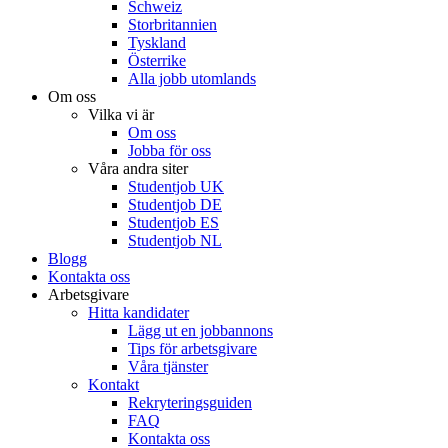
Schweiz
Storbritannien
Tyskland
Österrike
Alla jobb utomlands
Om oss
Vilka vi är
Om oss
Jobba för oss
Våra andra siter
Studentjob UK
Studentjob DE
Studentjob ES
Studentjob NL
Blogg
Kontakta oss
Arbetsgivare
Hitta kandidater
Lägg ut en jobbannons
Tips för arbetsgivare
Våra tjänster
Kontakt
Rekryteringsguiden
FAQ
Kontakta oss