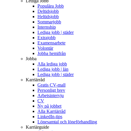
Lediga Jobb
Populära Jobb
Deltidsjobb
Heltidsjobb
Sommarjobb
Internship
Lediga jobb | städer
Extrajobb
Examensarbete
Volontär
Jobba hemifrån
Jobba
Alla lediga jobb
Lediga jobb | län
Lediga jobb | städer
Karriärråd
Gratis CV-mall
Personligt brev
Arbetsintervju
CV
Ny på jobbet
Alla Karriärråd
LinkedIn-tips
Lönesamtal och löneförhandling
Karriärguide